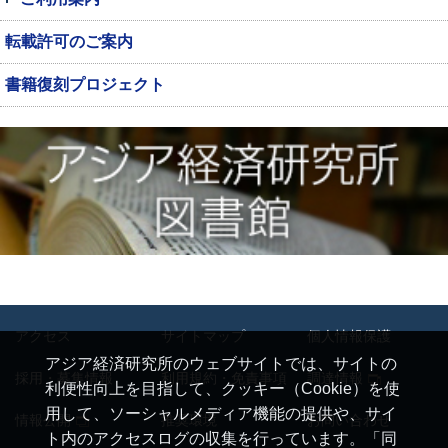
転載許可のご案内
書籍復刻プロジェクト
アクセス
サイトマップ
個人情報保護
アジア経済研究所のウェブサイトでは、サイトの
採用・募集情報
利用規約・免責事項
調達情報
利便性向上を目指して、クッキー（Cookie）を使
用して、ソーシャルメディア機能の提供や、サイ
情報公開
推奨環境
お問い合わせ
ト内のアクセスログの収集を行っています。「同