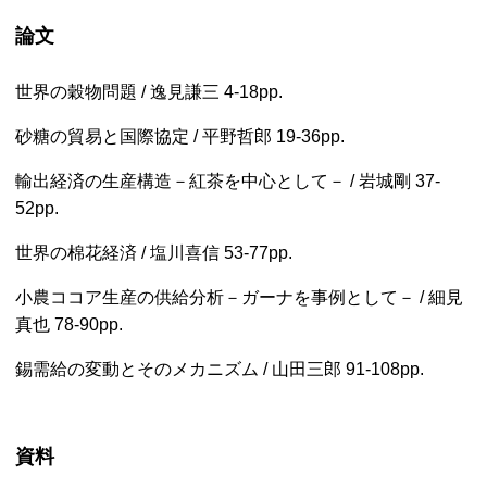
論文
世界の穀物問題 / 逸見謙三
4-18pp.
砂糖の貿易と国際協定 / 平野哲郎
19-36pp.
輸出経済の生産構造－紅茶を中心として－ / 岩城剛
37-
52pp.
世界の棉花経済 / 塩川喜信
53-77pp.
小農ココア生産の供給分析－ガーナを事例として－ / 細見
真也
78-90pp.
錫需給の変動とそのメカニズム / 山田三郎
91-108pp.
資料