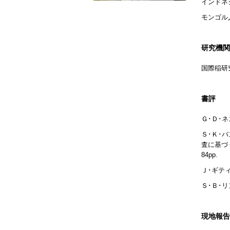
インドネ
モンゴル
研究機関
国際稲研
書評
Ｇ･Ｄ･
Ｓ･Ｋ･
査に基づ
84pp.
Ｊ･ギテ
Ｓ･Ｂ･
現地報告