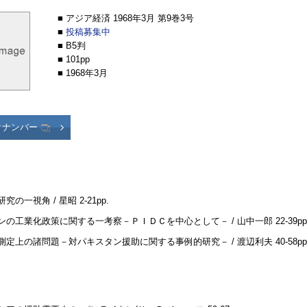
■ アジア経済 1968年3月 第9巻3号
■
投稿募集中
■ B5判
■ 101pp
■ 1968年3月
クナンバー
研究の一視角 / 星昭
2-21pp.
ンの工業化政策に関する一考察－
ＰＩＤＣ
を中心として－ / 山中一郎
22-39pp
測定上の諸問題－対パキスタン援助に関する事例的研究－ / 渡辺利夫
40-58pp