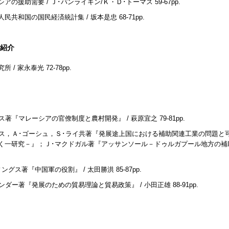
シアの援助需要 / Ｊ･パンライキン/Ｋ・Ｄ･トーマス
59-67pp.
人民共和国の国民経済統計集 / 坂本是忠
68-71pp.
紹介
究所 / 家永泰光
72-78pp.
ネス著『マレーシアの官僚制度と農村開発』 / 萩原宜之
79-81pp.
バス，Ａ･ゴーシュ，Ｓ･ライ共著『発展途上国における補助関連工業の問題
く一研究－』；Ｊ･マクドガル著『アッサンソール－ドゥルガプール地方の補助
ィングス著『中国軍の役割』 / 太田勝洪
85-87pp.
リンダー著『発展のための貿易理論と貿易政策』 / 小田正雄
88-91pp.