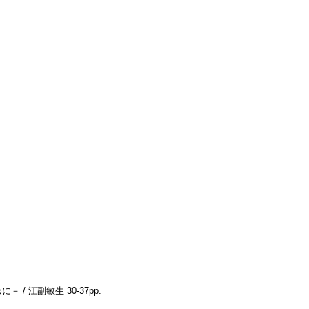
－ / 江副敏生
30-37pp.