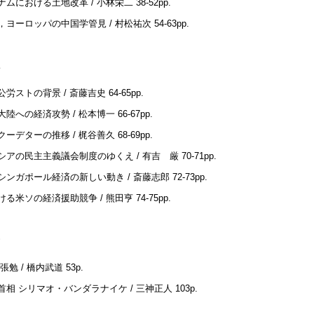
ナムにおける土地改革 / 小林栄二
38-52pp.
，ヨーロッパの中国学管見 / 村松祐次
54-63pp.
公労ストの背景 / 斎藤吉史
64-65pp.
大陸への経済攻勢 / 松本博一
66-67pp.
クーデターの推移 / 梶谷善久
68-69pp.
シアの民主主義議会制度のゆくえ / 有吉 厳
70-71pp.
シンガポール経済の新しい動き / 斎藤志郎
72-73pp.
ける米ソの経済援助競争 / 熊田亨
74-75pp.
張勉 / 橋内武道
53p.
首相 シリマオ・バンダラナイケ / 三神正人
103p.