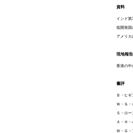
資料
インド第
低開発国
アメリカ
現地報告
香港の中
書評
Ｂ・ヒギ
Ｗ・Ｇ・
Ｓ・ロー
Ａ・Ｈ・
Ｗ・Ｇ・