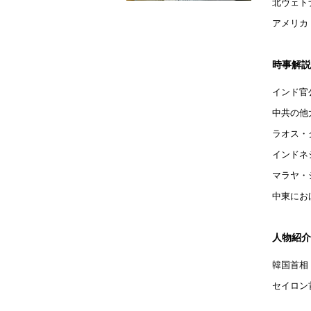
北ヴェト
アメリカ
時事解説
インド官
中共の他
ラオス・
インドネ
マラヤ・
中東にお
人物紹介
韓国首相 
セイロン