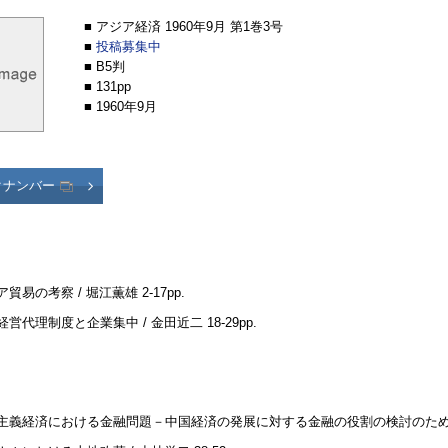
■ アジア経済 1960年9月 第1巻3号
■
投稿募集中
■ B5判
■ 131pp
■ 1960年9月
クナンバー
ア貿易の考察 / 堀江薫雄
2-17pp.
経営代理制度と企業集中 / 金田近二
18-29pp.
主義経済における金融問題－中国経済の発展に対する金融の役割の検討のために