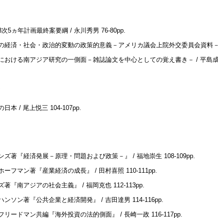
3次5ヵ年計画最終案要綱 / 永川秀男
76-80pp.
の経済・社会・政治的変動の政策的意義－アメリカ議会上院外交委員会資料－ 
における南アジア研究の一側面－雑誌論文を中心としての覚え書き－ / 平島
の日本 / 尾上悦三
104-107pp.
ンズ著『経済発展－原理・問題および政策－』 / 福地崇生
108-109pp.
ホーフマン著『産業経済の成長』 / 田村喜照
110-111pp.
ズ著『南アジアの社会主義』 / 福岡克也
112-113pp.
ハンソン著『公共企業と経済開発』 / 吉田達男
114-116pp.
フリードマン共編『海外投資の法的側面』 / 長崎一政
116-117pp.