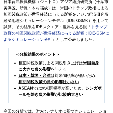
日本貿易振興機構（ジェトロ）アジア経済研究所（千葉市
美浜区、所長：木村福成）は、米国のトランプ政権による
相互関税政策が世界経済に与える影響をアジア経済研究所
経済地理シミュレーションモデル（
IDE-GSM
®）を用いて
試算。その結果を
IDE
スクエア・世界を見る眼「
トランプ
政権の相互関税政策が世界経済に与える影響：
IDE-GSM
に
よるシミュレーション分析
」として公表しました。
＜分析結果のポイント＞
相互関税政策による関税引き上げは
米国自身
に大きな負の影響
を与える
日本・韓国・台湾
は対米関税率が低いため、
相互関税政策の負の影響は小さい
ASEAN
では対米関税率が高いため、
シンガポ
ールを除き負の影響が比較的大きい
今回の分析では、3つのシナリオに基づきシミュレーショ