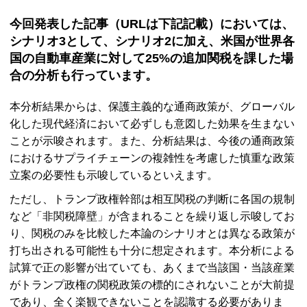
今回発表した記事（
URL
は下記記載）においては、
シナリオ3として、シナリオ2に加え、米国が世界各
国の自動車産業に対して25%の追加関税を課した場
合の分析も行っています。
本分析結果からは、保護主義的な通商政策が、グローバル
化した現代経済において必ずしも意図した効果を生まない
ことが示唆されます。また、分析結果は、今後の通商政策
におけるサプライチェーンの複雑性を考慮した慎重な政策
立案の必要性も示唆しているといえます。
ただし、トランプ政権幹部は相互関税の判断に各国の規制
など「非関税障壁」が含まれることを繰り返し示唆してお
り、関税のみを比較した本論のシナリオとは異なる政策が
打ち出される可能性も十分に想定されます。本分析による
試算で正の影響が出ていても、あくまで当該国・当該産業
がトランプ政権の関税政策の標的にされないことが大前提
であり、全く楽観できないことを認識する必要がありま