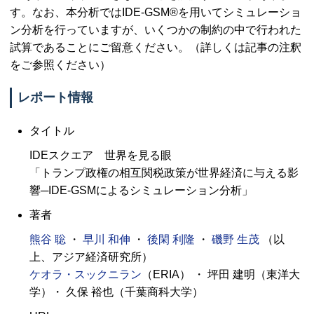
す。なお、本分析では
IDE-GSM
®を用いてシミュレーショ
ン分析を行っていますが、いくつかの制約の中で行われた
試算であることにご留意ください。（詳しくは記事の注釈
をご参照ください）
レポート情報
タイトル
IDE
スクエア 世界を見る眼
「トランプ政権の相互関税政策が世界経済に与える影
響─
IDE-GSM
によるシミュレーション分析」
著者
熊谷 聡
・
早川 和伸
・
後閑 利隆
・
磯野 生茂
（以
上、アジア経済研究所）
ケオラ・スックニラン
（
ERIA
） ・ 坪田 建明（東洋大
学）・ 久保 裕也（千葉商科大学）