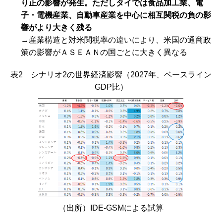
り正の影響が発生。ただしタイでは食品加工業、電
子・電機産業、自動車産業を中心に相互関税の負の影
響がより大きく残る
→産業構造と対米関税率の違いにより、米国の通商政
策の影響が
ＡＳＥＡＮ
の国ごとに大きく異なる
表2 シナリオ2の世界経済影響（2027年、ベースライン
GDP
比）
（出所）
IDE-GSM
による試算