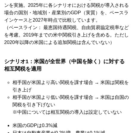
ンを実施。2025年に各シナリオにおける関税が導入される
場合の国別・地域別・産業別の
GDP
（実質）を、ベースラ
インケースと2027年時点で比較しています。
（ベースライン： 最恵国待遇関税、自由貿易協定税率など
を考慮。2019年までの米中関税引き上げを含める。ただし
2020年以降の米国による追加関税は含んでいない）
シナリオ1：米国が全世界（中国を除く）に対する
相互関税を適用
相手国が米国より高い関税を課す場合 → 米国は関税を
引き上げ
相手国が米国より低い関税を課す場合 → 米国は自国の
関税を引き下げない
※中国については相互関税の導入は設定していない
米国の
GDP
は0.3%減
日本は自動車産業が0.2%増、農業は0.1%減