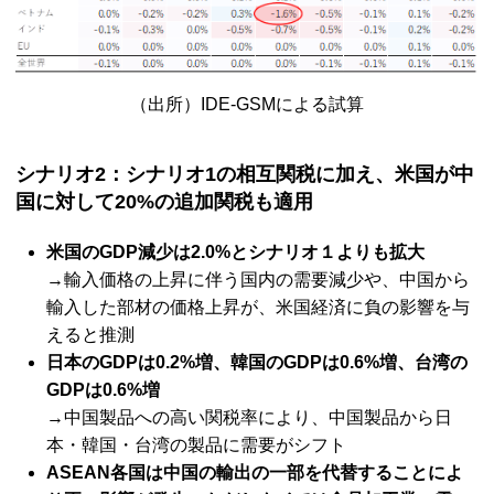
（出所）
IDE-GSM
による試算
シナリオ2：シナリオ1の相互関税に加え、米国が中
国に対して20%の追加関税も適用
米国の
GDP
減少は2.0%とシナリオ１よりも拡大
→輸入価格の上昇に伴う国内の需要減少や、中国から
輸入した部材の価格上昇が、米国経済に負の影響を与
えると推測
日本の
GDP
は0.2%増、韓国の
GDP
は0.6%増、台湾の
GDP
は0.6%増
→中国製品への高い関税率により、中国製品から日
本・韓国・台湾の製品に需要がシフト
ASEAN
各国は中国の輸出の一部を代替することによ