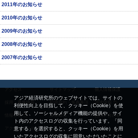
2011年のお知らせ
2010年のお知らせ
2009年のお知らせ
2008年のお知らせ
2007年のお知らせ
アクセス
サイトマップ
個人情報保護
アジア経済研究所のウェブサイトでは、サイトの
採用・募集情報
利用規約・免責事項
調達情報
利便性向上を目指して、クッキー（Cookie）を使
用して、ソーシャルメディア機能の提供や、サイ
情報公開
推奨環境
お問い合わせ
ト内のアクセスログの収集を行っています。「同
アクセシビリティ
意する」を選択すると、クッキー（Cookie）を用
いたアクセスログの収集に同意いただいたことに