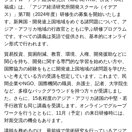
福成）は、「アジア経済研究所開発スクール（イデア
ス）」第7期（2024年度）研修生の募集を開始いたしま
す。新興国・開発途上国地域をめぐる諸問題について、ア
ジア・アフリカ地域の行政官とともに学ぶ研修プログラム
です。すべての講義は英語で提供され、基本的にオンライ
ン形式で行われます。
貿易投資、貧困削減、教育、環境、人権、開発援助などに
関心を持ち、開発に関する専門的な学習を始めたい方や、
国際協力の経験をもとに開発途上国地域の諸問題を学びた
いと考えている方の受講を想定しています。これまで、民
間企業やNGO、国際機関の職員、弁護士、記者、大学院生
など、多様なバックグラウンドを持つ方々が受講しまし
た。さらに、15名程度のアジア・アフリカ諸国の中堅・若
手行政官も同じ講義を受講します。オンラインでグループ
ワークを行うとともに、11月（予定）の来日研修時には、
対面交流の機会もあります。
講師を務めるのは、最前線で学術研究を行っているアジア