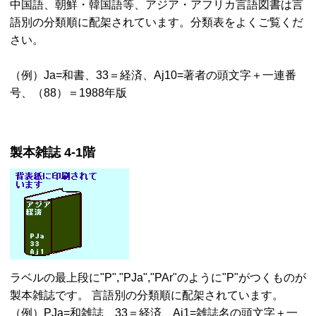
中国語、朝鮮・韓国語等、アジア・アフリカ言語図書は言
語別の分類順に配架されています。分類表をよくご覧くだ
さい。
（例）Ja=和書、33＝経済、Aj10=著者の頭文字＋一連番
号、（88）＝1988年版
製本雑誌 4-1階
ラベルの最上段に"P","PJa","PAr"のように"P"がつくものが
製本雑誌です。 言語別の分類順に配架されています。
（例）PJa=和雑誌、33＝経済、Aj1=雑誌名の頭文字＋一