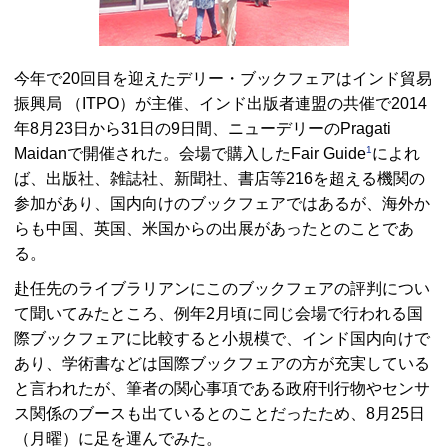
今年で20回目を迎えたデリー・ブックフェアはインド貿易
振興局 （
ITPO
）が主催、インド出版者連盟の共催で2014
年8月23日から31日の9日間、ニューデリーの
Pragati
1
Maidan
で開催された。会場で購入した
Fair Guide
によれ
ば、出版社、雑誌社、新聞社、書店等216を超える機関の
参加があり、国内向けのブックフェアではあるが、海外か
らも中国、英国、米国からの出展があったとのことであ
る。
赴任先のライブラリアンにこのブックフェアの評判につい
て聞いてみたところ、例年2月頃に同じ会場で行われる国
際ブックフェアに比較すると小規模で、インド国内向けで
あり、学術書などは国際ブックフェアの方が充実している
と言われたが、筆者の関心事項である政府刊行物やセンサ
ス関係のブースも出ているとのことだったため、8月25日
（月曜）に足を運んでみた。