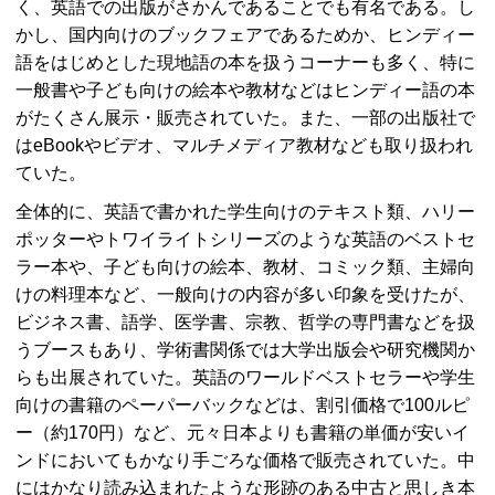
く、英語での出版がさかんであることでも有名である。し
かし、国内向けのブックフェアであるためか、ヒンディー
語をはじめとした現地語の本を扱うコーナーも多く、特に
一般書や子ども向けの絵本や教材などはヒンディー語の本
がたくさん展示・販売されていた。また、一部の出版社で
は
eBook
やビデオ、マルチメディア教材なども取り扱われ
ていた。
全体的に、英語で書かれた学生向けのテキスト類、ハリー
ポッターやトワイライトシリーズのような英語のベストセ
ラー本や、子ども向けの絵本、教材、コミック類、主婦向
けの料理本など、一般向けの内容が多い印象を受けたが、
ビジネス書、語学、医学書、宗教、哲学の専門書などを扱
うブースもあり、学術書関係では大学出版会や研究機関か
らも出展されていた。英語のワールドベストセラーや学生
向けの書籍のペーパーバックなどは、割引価格で100ルピ
ー（約170円）など、元々日本よりも書籍の単価が安いイ
ンドにおいてもかなり手ごろな価格で販売されていた。中
にはかなり読み込まれたような形跡のある中古と思しき本