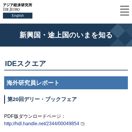
English
新興国・途上国のいまを知る
IDE
スクエア
海外研究員レポート
第20回デリー・ブックフェア
PDF
版ダウンロードページ：
http://hdl.handle.net/2344/00049854