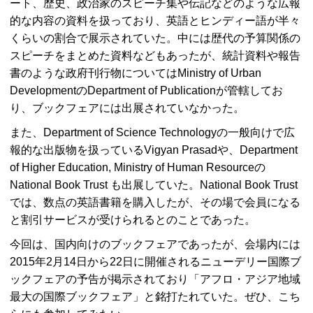
ート、歴史、政治家のスピーチ集や伝記などのような広報
的な内容の資料を扱っており、英語とヒンディー語が半々
くらいの割合で展示されていた。中には歴代の予算関係の
スピーチをまとめた資料などもあったが、統計資料や報告
書のような政府刊行物については
Ministry of Urban
Development
の
Department of Publication
が管轄してお
り、ブックフェアには出展されていなかった。
また、
Department of Science Technology
の一般向けで広
報的な出版物を扱っている
Vigyan Prasad
や、
Department
of Higher Education, Ministry of Human Resource
の
National Book Trust
も出展していた。
National Book Trust
では、数点の英語書籍を購入したが、その場で会員になる
と割引サービスが受けられるとのことであった。
今回は、国内向けのブックフェアであったが、会場内には
2015年2月14日から22日に開催されるニューデリー国際ブ
ックフェアの予告が掲示されており「アフロ・アジア地域
最大の国際ブックフェア」と銘打たれていた。ぜひ、こち