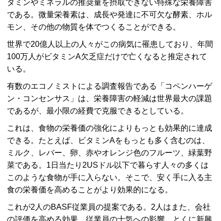
タミンやミネラルの推奨量を摂取できない特殊な栄養障害
である。微量栄養素は、成長や発達に不可欠な酵素、ホル
モン、その他の物質を体でつくることができる。
世界で20億人以上の人々がこの病気に罹患しており、年間
100万人がビタミンA欠乏症だけで亡くなると推定されて
いる。
有数のエコノミストによる調査報告である「コペンハーゲ
ン・コンセンサス」は、栄養障害の軽減は世界最大の課題
であるが、最小限の経費で克服できるとしている。
これは、食物の栄養価の強化によりもっとも効果的に達成
できる。たとえば、ビタミンAをもっとも多く含むのは、
ミルク、レバー、卵、赤やオレンジ色のフルーツ、緑葉野
菜である。1日当たり2USドル以下で暮らす人々の多くは
このような食物が手に入らない。そこで、安く手に入る主
食の栄養価を高めることがより効果的になる。
これが2人のBASF従業員の提案である。2人はまた、会社
の評価を高める効果、従業員の士気への影響、とくに新興