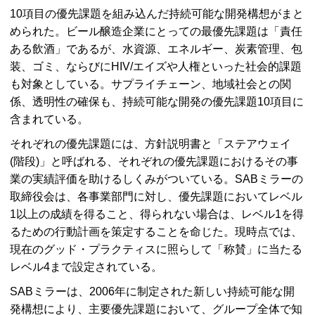
10項目の優先課題を組み込んだ持続可能な開発構想がまと
められた。ビール醸造企業にとっての最優先課題は「責任
ある飲酒」であるが、水資源、エネルギー、炭素管理、包
装、ゴミ、ならびにHIV/エイズや人権といった社会的課題
も対象としている。サプライチェーン、地域社会との関
係、透明性の確保も、持続可能な開発の優先課題10項目に
含まれている。
それぞれの優先課題には、方針説明書と「ステアウェイ
(階段)」と呼ばれる、それぞれの優先課題におけるその事
業の実績評価を助けるしくみがついている。SABミラーの
取締役会は、各事業部門に対し、優先課題においてレベル
1以上の成績を得ること、得られない場合は、レベル1を得
るための行動計画を策定することを命じた。現時点では、
現在のグッド・プラクティスに照らして「称賛」に当たる
レベル4まで設定されている。
SABミラーは、2006年に制定された新しい持続可能な開
発構想により、主要優先課題において、グループ全体で知