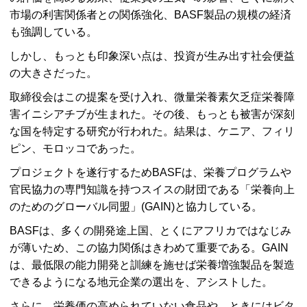
市場の利害関係者との関係強化、BASF製品の規模の経済
も強調している。
しかし、もっとも印象深い点は、投資が生み出す社会便益
の大きさだった。
取締役会はこの提案を受け入れ、微量栄養素欠乏症栄養障
害イニシアチブが生まれた。その後、もっとも被害が深刻
な国を特定する研究が行われた。結果は、ケニア、フィリ
ピン、モロッコであった。
プロジェクトを遂行するためBASFは、栄養プログラムや
官民協力の専門知識を持つスイスの財団である「栄養向上
のためのグローバル同盟」(GAIN)と協力している。
BASFは、多くの開発途上国、とくにアフリカではなじみ
が薄いため、この協力関係はきわめて重要である。GAIN
は、最低限の能力開発と訓練を施せば栄養増強製品を製造
できるようになる地元企業の選出を、アシストした。
さらに、栄養価の高められていない食品や、ときにはビタ