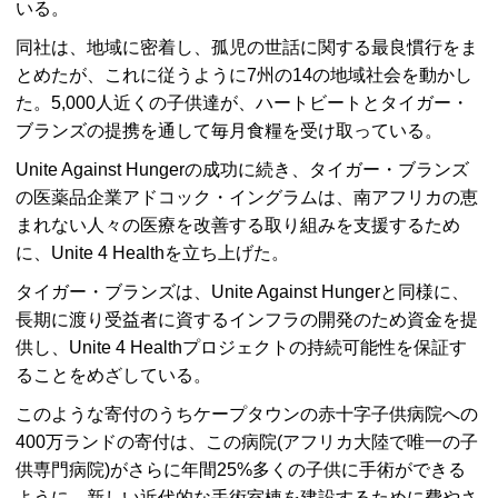
いる。
同社は、地域に密着し、孤児の世話に関する最良慣行をま
とめたが、これに従うように7州の14の地域社会を動かし
た。5,000人近くの子供達が、ハートビートとタイガー・
ブランズの提携を通して毎月食糧を受け取っている。
Unite Against Hungerの成功に続き、タイガー・ブランズ
の医薬品企業アドコック・イングラムは、南アフリカの恵
まれない人々の医療を改善する取り組みを支援するため
に、Unite 4 Healthを立ち上げた。
タイガー・ブランズは、Unite Against Hungerと同様に、
長期に渡り受益者に資するインフラの開発のため資金を提
供し、Unite 4 Healthプロジェクトの持続可能性を保証す
ることをめざしている。
このような寄付のうちケープタウンの赤十字子供病院への
400万ランドの寄付は、この病院(アフリカ大陸で唯一の子
供専門病院)がさらに年間25%多くの子供に手術ができる
ように、新しい近代的な手術室棟を建設するために費やさ