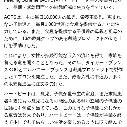
Feeding Scheme (ACFS) や ハートビート 等の受益者に対
し、長期・緊急両面での飢餓軽減に焦点を当てている。
ACFSは、主に毎日18,000人の孤児、栄養不良児、恵まれ
ない子供達と、毎月1,000世帯に食糧を提供することに注
力している。また、食糧を提供する子供達の母親と祖母の
ために、13の裁縫クラブのある裁縫プロジェクトの立ち上
げを手助けした。
これにより、女性が持続可能な収入の流れを得て、家族を
養える道を開くこととなった。その年、タイガー・ブラン
ズKOOとアルバニー・ブランズは裁縫プロジェクトで製作
したエプロンを発注した。また、政府入札に申込み、多く
の販売促進品に注文を受けた。
ハートビートは、孤児、子供が世帯主の家庭、また末期患
者を親にもち孤児になる可能性のある弱い立場の子供達の
世話にも焦点を当てている。このような子供達にのしかか
る重責は莫大であり、ハートビートは、子供達が学業を終
えて少しでも子供らしい生活を楽しめるように取り組んで