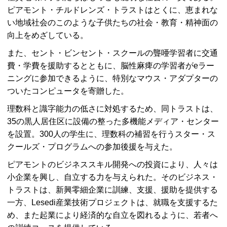
ピアモント・チルドレンズ・トラストはとくに、恵まれな
い地域社会のこのような子供たちの社会・教育・精神面の
向上をめざしている。
また、セント・ビンセント・スクールの聾唖学習者に交通
費・学費を援助するとともに、脳性麻痺の学習者がeラー
ニングに参加できるように、特別なマウス・アダプターの
ついたコンピュータを寄贈した。
理数科と識字能力の低さに対処するため、同トラストは、
35の黒人居住区に設備の整った多機能メディア・センター
を設置。300人の学生に、理数科の補習を行うスター・ス
クールズ・プログラムへの参加後援を与えた。
ピアモントのビジネススキル開発への投資により、人々は
小企業を興し、自立する力を与えられた。そのビジネス・
トラストは、新興零細企業に訓練、支援、援助を提供する
一方、Lesedi産業技術プロジェクトは、就職を支援するた
め、また起業により経済的な自立を図れるように、若者へ