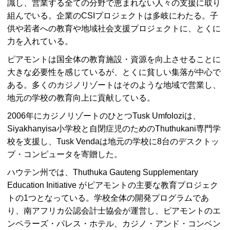
識し、営業する全ての分野で恵まれない人々の支援に取り
組んでいる。企業のCSIプロジェクトは多岐にわたる。子
供や若者への教育や地域社会支援プロジェクトに、とくに
力を入れている。
ピアモントは国全体の教育施設・資源を向上させることに
大きな必要性を感じているが、とくに貧しい集落が中心で
ある。多くのカジノリゾートはそのような地域で営業し、
地元の学校の教育向上に貢献している。
2006年にカジノリゾートのひとつTusk Umfoloziは、
Siyakhanyisa小学校と自閉症児のためのThuthukani専門学
校を支援し、Tusk Vendaは地元の学校に8台のデスクトッ
プ・コンピュータを寄贈した。
ハウテン州では、Thuthuka Gauteng Supplementary
Education Initiative がピアモントの主要な教育プロジェク
トの1つとなっている。学校全体の開発プログラムであ
り、南アフリカ公認会計士協会が運営し、ピアモントのエ
ンペラーズ・パレス・ホテル、カジノ・アンド・コンベン