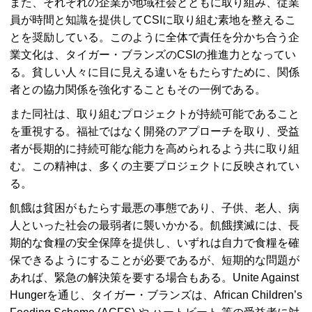
また、それぞれの企業が地域社会とともに取り組み、従業
員が時間と知識を提供してCSIに取り組む素地を整えるこ
とを奨励している。このように全体で責任を分かち合う企
業文化は、タイガー・ブランズのCSIの推進力となってい
る。貧しい人々に目に見える違いをもたらすために、関係
者との協力関係を強化することもその一例である。
また同社は、取り組むプロジェクトが持続可能であること
を重視する。福祉ではなく開発のアプローチを取り、受益
者が長期的に持続可能な能力を高められるよう共に取り組
む。この精神は、多くの主要プロジェクトに反映されてい
る。
飢餓は貧困がもたらす最悪の事態であり、子供、老人、病
人といった社会の最弱者に襲いかかる。飢餓撲滅には、長
期的な食糧の安全保障を提供し、いずれは自力で食糧を確
保できるようにすることが必要であるが、短期的な問題が
あれば、緊急の解決策を要する場合もある。Unite Against
Hungerを通じ、タイガー・ブランズは、African Children’s