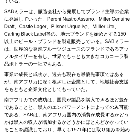
ている。
SABミラーは、醸造会社から発展してブランド主導の企業
に発展していった。Peroni Nastro Assurro、Miller Genuine
Draft、Castle Lager、Pilsner Urquellや、Milller Lite、
Carling Black Label等の、地元ブランドを始めとする150
以上のビール・ブランドを製造販売している。SABミラー
は、世界的な発泡フルーツジュースのブランドであるアッ
プルタイザーを有し、世界でもっとも大きなコカコーラ製
品ボトラーの一社でもある。
事業の成長と成功が、過去も現在も最優先事項ではある
が、南アフリカに深く根ざした企業として、地域社会支援
をもともと企業文化としてもっていた。
南アフリカでの成功は、国民が製品を購入できるほど豊か
であることと、黒人のエンパワーメントによってのみ可能
である。SABは、南アフリカ国内の消費が成長するかどう
かは黒人の収入が増加するかどうかにほとんどかかってい
ることを認識しており、早くも1971年には取り組みを始め