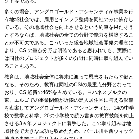
クト等である。
多くの場合、アングロゴールド・アシャンティが事業を行
う地域社会では、雇用とインフラ整備を同社のみに依存し
ている。その地域社会を向上させるという約束を果たそう
とするならば、地域社会の全ての分野で能力を構築するこ
とが不可欠である。こういった総合地域社会開発の理念に
より、CSIの重点分野は明確であると思われても、実際に
は同社のプロジェクトが多くの分野に同時に取り組んでい
ることもある。
教育は、地域社会全体に将来に渡って恩恵をもたらす鍵と
なる。そのため、教育は同社のCSIの最重点分野となって
おり、CSI経費の46%を占めている。ヨハネスブルクの
東、エルゴでの事業閉鎖が近隣の黒人居住区に与える影響
を勘案してアングロゴールド・アシャンティは、14の中学
校で数学と科学、20の小学校で読み書きの教育技能を向上
させる3ヵ年プロジェクトに着手した。この取り組みは地
域社会で大きな成功を収めたため、バール川や西ウィッツ
地域の事業にも取り入れられている。