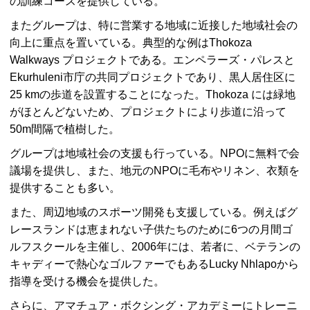
の訓練コースを提供している。
またグループは、特に営業する地域に近接した地域社会の
向上に重点を置いている。典型的な例はThokoza
Walkways プロジェクトである。エンペラーズ・パレスと
Ekurhuleni市庁の共同プロジェクトであり、黒人居住区に
25 kmの歩道を設置することになった。Thokoza には緑地
がほとんどないため、プロジェクトにより歩道に沿って
50m間隔で植樹した。
グループは地域社会の支援も行っている。NPOに無料で会
議場を提供し、また、地元のNPOに毛布やリネン、衣類を
提供することも多い。
また、周辺地域のスポーツ開発も支援している。例えばグ
レースランドは恵まれない子供たちのために6つの月間ゴ
ルフスクールを主催し、2006年には、若者に、ベテランの
キャディーで熱心なゴルファーでもあるLucky Nhlapoから
指導を受ける機会を提供した。
さらに、アマチュア・ボクシング・アカデミーにトレーニ