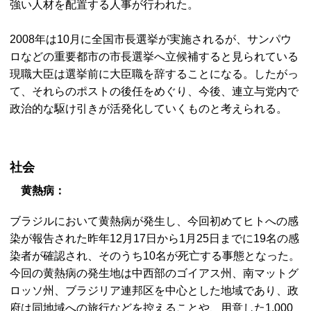
強い人材を配置する人事が行われた。
2008年は10月に全国市長選挙が実施されるが、サンパウ
ロなどの重要都市の市長選挙へ立候補すると見られている
現職大臣は選挙前に大臣職を辞することになる。したがっ
て、それらのポストの後任をめぐり、今後、連立与党内で
政治的な駆け引きが活発化していくものと考えられる。
社会
黄熱病：
ブラジルにおいて黄熱病が発生し、今回初めてヒトへの感
染が報告された昨年12月17日から1月25日までに19名の感
染者が確認され、そのうち10名が死亡する事態となった。
今回の黄熱病の発生地は中西部のゴイアス州、南マットグ
ロッソ州、ブラジリア連邦区を中心とした地域であり、政
府は同地域への旅行などを控えることや、用意した1,000