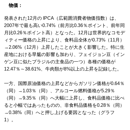
物価：
発表された12月の IPCA（広範囲消費者物価指数）は、
2007年で最も高い0.74%（前月比0.36％ポイント、前年同
月比0.26％ポイント高）となった。12月は世界的なコモデ
ィティー価格の上昇により、食料品全体が0.73%（11月）
→2.06%（12月）上昇したことが大きく影響した。特に生
産地における旱魃の影響も加わり、フェイジョン豆（イン
ゲン豆に似たブラジルの主食品の一つ）各種の価格が
12.47％～38.61%、牛肉類が8%以上の上昇を記録した。
一方、国際原油価格の上昇などからガソリン価格が0.64％
（同）→1.03％（同）、アルコール燃料価格が5.29％
（同）→9.35％（同）へ大幅に上昇し、食料品価格に比べ
ると小幅ではあったものの、非食料品価格を0.28％（同）
→0.38%（同）へと押し上げる要因となった（グラフ
1）。