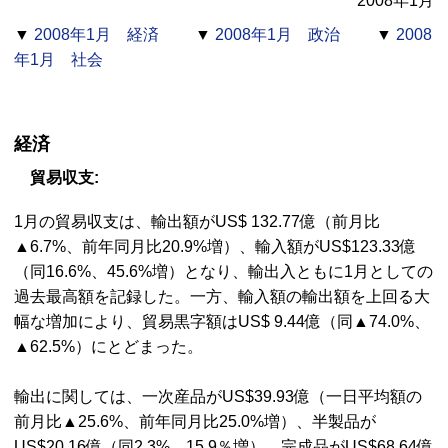
2008年1月
▼
2008年1月 経済
▼
2008年1月 政治
▼
2008
年1月 社会
経済
貿易収支:
1月の貿易収支は、輸出額がUS$ 132.77億（前月比
▲6.7%、前年同月比20.9%増）、輸入額がUS$123.33億
（同16.6%、45.6%増）となり、輸出入ともに1月としての
過去最高額を記録した。一方、輸入額の輸出額を上回る大
幅な増加により、貿易黒字額はUS$ 9.44億（同▲74.0%、
▲62.5%）にとどまった。
輸出に関しては、一次産品がUS$39.93億（一日平均額の
前月比▲25.6%、前年同月比25.0%増）、半製品が
US$20.16億（同2.3%、15.9％増）、完成品がUS$68.64億