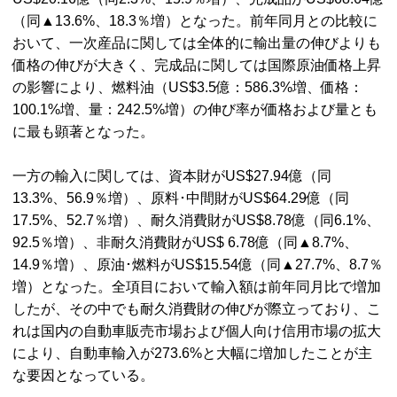
（同▲13.6%、18.3％増）となった。前年同月との比較に
おいて、一次産品に関しては全体的に輸出量の伸びよりも
価格の伸びが大きく、完成品に関しては国際原油価格上昇
の影響により、燃料油（US$3.5億：586.3%増、価格：
100.1%増、量：242.5%増）の伸び率が価格および量とも
に最も顕著となった。
一方の輸入に関しては、資本財がUS$27.94億（同
13.3%、56.9％増）、原料･中間財がUS$64.29億（同
17.5%、52.7％増）、耐久消費財がUS$8.78億（同6.1%、
92.5％増）、非耐久消費財がUS$ 6.78億（同▲8.7%、
14.9％増）、原油･燃料がUS$15.54億（同▲27.7%、8.7％
増）となった。全項目において輸入額は前年同月比で増加
したが、その中でも耐久消費財の伸びが際立っており、こ
れは国内の自動車販売市場および個人向け信用市場の拡大
により、自動車輸入が273.6%と大幅に増加したことが主
な要因となっている。