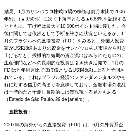
結局、1月のサンパウロ株式市場の株価は前月末比で2006
年5月（▲9.50%）に次ぐ下落率となる▲6.88%を記録する
とともに、下げ幅は最大で10,000ポイント弱に達した。今
後に関しては依然として予断を許さぬ状況といえるが、1
月のブラジルへの直接投資（FDI）をみると、外国人投資
家がUS$18億あまりの資金をサンパウロ株式市場から引き
上げるなど、投機的な短期の資金流出はみられたものの、
生産部門などへの長期的な投資は引き続き活発で、1月の
FDIは昨年同月比でほぼ倍となるUS$45億に上ると予測さ
れている。これはブラジル経済のファンダメンタルズやそ
れに対する信用の高まりを意味しており、金融市場の混乱
は一時的だと予測し長期的には楽観視する見方もある
（Estado de São Paulo, 29 de janeiro）。
直接投資：
2007年の海外からの直接投資（FDI）は、6月の外資系企