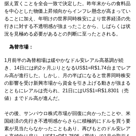
据え置くことを全会一致で決定した。昨年末からの食料品
を中心とした物価上昇傾向からインフレ懸念が高まってい
ることに加え、年明けの世界同時株安により世界経済の先
行きに対する不透明感が強まったことから、しばらくは状
況を見極める必要があるとの判断に至ったとされる。
為替市場：
1月前半の為替相場は緩やかなドル安レアル高基調が続
き、14日には約2ヶ月ぶりとなるUS$1=R$1.74台までレア
ル高が進行した。しかし、月の半ばになると世界同時株安
の影響を受け新興市場から資金を引き上げる動きが強まる
とともにレアルは売られ、21日にはUS$1=R$1.8301（売
値）までドル高が進んだ。
その後、サンパウロ株式市場が回復に向かったことや、米
国経済の先行き不透明感からさらに積極的にドルを買う要
素が見当たらなかったこともあり、再びもとのドル安レア