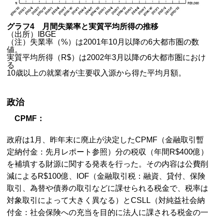
グラフ4 月間失業率と実質平均所得の推移
（出所）IBGE
（注）失業率（%）は2001年10月以降の6大都市圏の数
値。
実質平均所得（R$）は2002年3月以降の6大都市圏におけ
る
10歳以上の就業者が主要収入源から得た平均月額。
政治
CPMF：
政府は1月、昨年末に廃止が決定したCPMF（金融取引暫
定納付金：先月レポート参照）分の税収（年間R$400億）
を補填する財源に関する発表を行った。その内容は公費削
減によるR$100億、IOF（金融取引税：融資、貸付、保険
取引、為替や債券の取引などに課せられる税金で、税率は
対象取引によって大きく異なる）とCSLL（対純益社会納
付金：社会保険への充当を目的に法人に課される税金の一