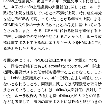
Lobão上院議員が、鉱山エネルギー大臣のポストに就任し
た。今回のLobão上院議員の大臣就任に関しては、ルーラ
政権が上院を軽視しているとの不満が上院、特に連立与党
を組むPMDB内で高まっていたことが昨年末の上院による
CPMF延長否決の一要因であったとの考えに基づいている
とされる。また、今後、CPMFに代わる財源を確保する上
で厳しい議会での交渉が予想されることからも、ルーラ政
権は重要ポストである鉱山エネルギー大臣をPMDBに与え
る決断をしたと考えられる。
今回の件により、PMDBは鉱山エネルギー大臣だけでな
く、同省の管轄下にあるEletrobrásなどのエネルギー関連
機関の重要ポストの任命権も獲得することとなった。しか
し、Lobão上院議員がエネルギー分野にあまり精通してい
ないとされることや、同議員に関しては汚職疑惑が取り沙
汰されていること、さらにはLobãoの大臣就任に反対して
いた、ルーラ政権内で権力を持つDilma文民大臣との関係
などを考慮して、省内の重要ポストには政権と結びつきの