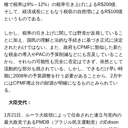
種で税率は9%～12%）の税率引き上げによるR$200億、
そして、経済成長にともなう税収の自然増によるR$100億
というものである。
しかし、税率の引き上げに関しては野党が反発しているこ
とに加え、国民の理解と法的な手続きに基づき正式に決定
されたわけではない。また、政府もCPMFに類似した新た
な税金の導入やPACの予算削減などにも言及していること
から、それらの可能性も完全に否定はできず、依然として
流動的な部分も残されている。しかし、できるだけ早い時
期に2008年の予算調整を行う必要があることから、2月中
にはCPMF廃止分の財源が明確になるものとみられてい
る。
大臣交代：
1月21日、ルーラ大統領によって任命された連立与党内の
最大政党であるPMDB（ブラジル民主運動党）のEdison