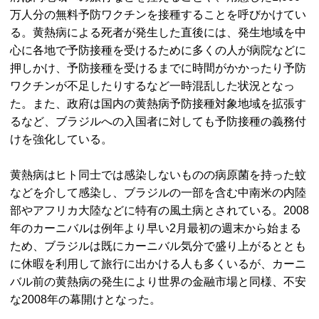
万人分の無料予防ワクチンを接種することを呼びかけてい
る。黄熱病による死者が発生した直後には、発生地域を中
心に各地で予防接種を受けるために多くの人が病院などに
押しかけ、予防接種を受けるまでに時間がかかったり予防
ワクチンが不足したりするなど一時混乱した状況となっ
た。また、政府は国内の黄熱病予防接種対象地域を拡張す
るなど、ブラジルへの入国者に対しても予防接種の義務付
けを強化している。
黄熱病はヒト同士では感染しないものの病原菌を持った蚊
などを介して感染し、ブラジルの一部を含む中南米の内陸
部やアフリカ大陸などに特有の風土病とされている。2008
年のカーニバルは例年より早い2月最初の週末から始まる
ため、ブラジルは既にカーニバル気分で盛り上がるととも
に休暇を利用して旅行に出かける人も多くいるが、カーニ
バル前の黄熱病の発生により世界の金融市場と同様、不安
な2008年の幕開けとなった。