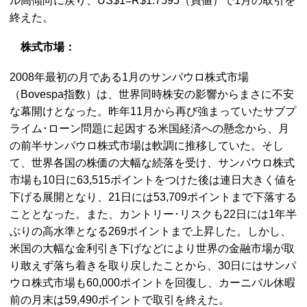
ル高傾向に戻り、US$1=R$1.7595（買値）で1月の取引を
終えた。
株式市場：
2008年最初の月である1月のサンパウロ株式市場
（Bovespa指数）は、世界同時株安の影響からまさに不安
な幕開けとなった。昨年11月から再び強まっていたサブプ
ライム･ローン問題に起因する米国経済への懸念から、月
の前半サンパウロ株式市場は軟調に推移していた。そし
て、世界各国の株価の大幅な続落を受け、サンパウロ株式
市場も10日に63,515ポイントをつけた後は連日大きく値を
下げる展開となり、21日には53,709ポイントまで下落する
こととなった。また、カントリー･リスクも22日には1年半
ぶりの高水準となる269ポイントまで上昇した。しかし、
米国の大幅な金利引き下げなどにより世界の金融市場が取
り敢えず落ち着きを取り戻したことから、30日にはサンパ
ウロ株式市場も60,000ポイントを回復し、カーニバル休暇
前の月末は59,490ポイントで取引を終えた。