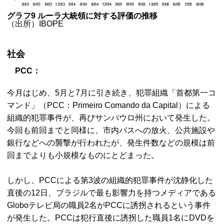
グラフ9 ルーラ大統領に対する評価の推移
（出所）IBOPE
社会
PCC：
今月はじめ、5月と7月に引き続き、犯罪組織「首都第一コ
マンド」（PCC：Primeiro Comando da Capital）による
組織的犯罪事件が、再びサンパウロ州において発生した。
今回も前回までと同様に、市内バスへの放火、公共施設や
銀行などへの襲撃が行われたが、発生件数などの規模は前
回までよりも小規模なものにとどまった。
しかし、PCCによる第3波の組織的犯罪事件が沈静化した
直後の12日、ブラジルで最も影響力を持つメディアである
Globoテレビ局の職員2名がPCCに誘拐されるという事件
が発生した。PCCは犯行直後に誘拐した職員1名にDVDを