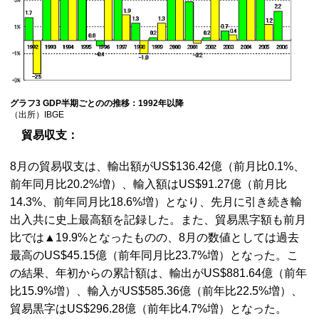
グラフ3 GDP半期ごとのの推移：1992年以降
（出所）IBGE
貿易収支：
8月の貿易収支は、輸出額がUS$136.42億（前月比0.1%、
前年同月比20.2%増）、輸入額はUS$91.27億（前月比
14.3%、前年同月比18.6%増）となり、先月に引き続き輸
出入共に史上最高額を記録した。また、貿易黒字額も前月
比では▲19.9%となったものの、8月の数値としては過去
最高のUS$45.15億（前年同月比23.7%増）となった。こ
の結果、年初からの累計額は、輸出がUS$881.64億（前年
比15.9%増）、輸入がUS$585.36億（前年比22.5%増）、
貿易黒字はUS$296.28億（前年比4.7%増）となった。