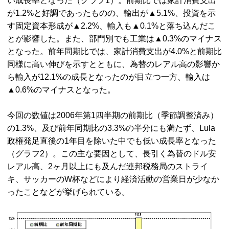
い成長率となった（グラフ1）。前期比では家計消費支出
が1.2%と好調であったものの、輸出が▲5.1%、投資を示
す固定資本形成が▲2.2%、輸入も▲0.1%と落ち込んだこ
とが影響した。また、部門別でも工業は▲0.3%のマイナス
となった。前年同期比では、家計消費支出が4.0%と前期比
同様に高い伸びを示すとともに、為替のレアル高の影響か
ら輸入が12.1%の成長となったのが目立つ一方、輸入は
▲0.6%のマイナスとなった。
今回の数値は2006年第1四半期の前期比（季節調整済み）
の1.3%、及び前年同期比の3.3%の半分にも満たず、Lula
政権発足直後の1年目を除いた中でも低い成長率となった
（グラフ2）。この主な要因として、長引く為替のドル安
レアル高、2ヶ月以上にも及んだ連邦税務局のストライ
キ、サッカーのW杯などにより経済活動の営業日が少なか
ったことなどが挙げられている。