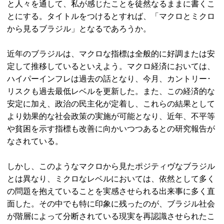
と人々を通して、私が感じたことを徒然なるままに書くこ
とにする。タイトルをつけるとすれば、「マクロとミクロ
から見るブラジル」となるであろうか。
近年のブラジルは、マクロな指標は全般的に好調または安
定して推移しているといえよう。マクロ経済においては、
ハイパーインフレは過去の話となり、今月、カントリー･
リスクも過去最低レベルを更新した。また、この経済的な
安定に加え、政治の民主化が定着し、これらの結果として
より効果的な社会政策の実施が可能となり、近年、不平等
や貧困を示す指標も改善に向かいつつあるとの研究報告が
なされている。
しかし、このようなマクロから見たポジティヴなブラジル
とは異なり、ミクロなレベルにおいては、依然として多く
の問題を抱えていることを実感させられる出来事に多く直
面した。その中でも特に印象に残ったのが、ブラジル社会
が階層によって分断されている現実を再認識させられたこ