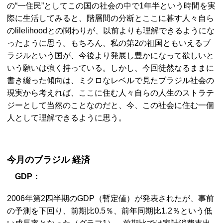
の“一住民”としてこの国の社会の中で1年半という時間を実
際に生活してみると、階層間の分断とここに暮す人々自ら
のlilelihoodとの関わりが、以前よりも理解できるようにな
ったように思う。もちろん、私の第2の祖国ともいえるブ
ラジルという国が、今後より発展し豊かになって欲しいと
いう願いは強く持っている。しかし、今回徒然なるままに
書き綴った傾向は、ミクロなレベルで見たブラジル社会の
現実から考えれば、ここに住む人々自らの人生のストラテ
ジーとして当然のことなのだと、今、この社会に住む一個
人として理解できるように思う。
今月のブラジル 経済
GDP：
2006年第2四半期のGDP（暫定値）が発表されたが、事前
の予測を下回り、前期比0.5％、前年同期比1.2％という低