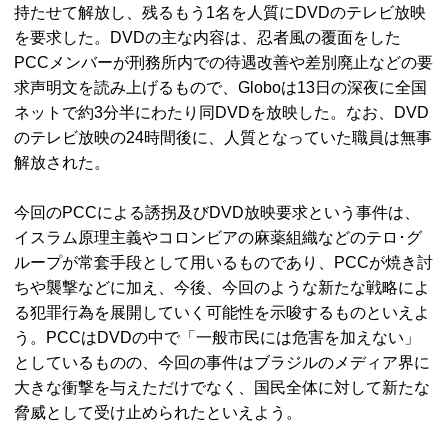
持たせて解放し、残るもう1名を人質にDVDのテレビ放映
を要求した。DVDの主な内容は、忍者風の覆面をした
PCCメンバーが刑務所内での待遇改善や差別廃止などの要
求声明文を読み上げるもので、Globoは13日の深夜に全国
ネットで約3分半にわたり同DVDを放映した。なお、DVD
のテレビ放映の24時間後に、人質となっていた職員は無事
解放された。
今回のPCCによる誘拐及びDVD放映要求という事件は、
イスラム原理主義やコロンビアの麻薬組織などのテロ･グ
ループが常套手段として用いるものであり、PCCが焼き討
ちや襲撃などに加え、今後、今回のような新たな戦略によ
る犯罪行為を展開していく可能性を示唆するものといえよ
う。PCCはDVDの中で「一般市民には危害を加えない」
としているものの、今回の事件はブラジルのメディア界に
大きな衝撃を与えただけでなく、国民全体に対して新たな
脅威として受け止められたといえよう。