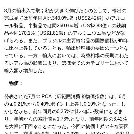
8月の輸出入で取引額が大きく伸びたものとして、輸出の
完成品では前年同月比340.0%増（US$2.42億）のアルコ
ール製品、半製品では同260.0％増（US$2.88億）の鉄鋼
品や同170.1%（US$1.81億）のアルミニウム品などが挙
げられる。また、ブラジルの主要輸出品の国際価格が昨年
に比べ上昇していることも、輸出額増加の要因の一つとな
っている。一方、輸入においては、為替相場の長期にわた
るレアル高の影響により、ほぼ全てのカテゴリーにおいて
輸入額が増加した。
物価：
発表された7月のIPCA（広範囲消費者物価指数）は、6月
の▲0.21%から0.40%ポイント上昇し0.19%となった。し
かしながら、前年同月の0.25%に比べ低い数値にとどま
り、年初からの累計値も1.73%となり、前年同期の3.42%
を大幅に下回ることになった。今回の物価上昇の主な要因
として、交通･輸送費（6月▲0.93%→7月0.37%）、食料品