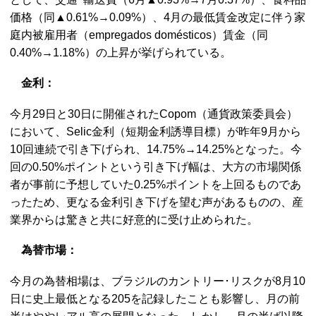
価格（同▲0.61%→0.09%）、4月の最低賃金改定に伴う家
庭内被雇用者（empregados domésticos）賃金（同
0.40%→1.18%）の上昇が挙げられている。
金利：
今月29日と30日に開催されたCopom（通貨政策委員会）
において、Selic金利（短期金利誘導目標）が昨年9月から
10回連続で引き下げられ、14.75%→14.25%となった。今
回の0.50%ポイントという引き下げ幅は、大方の市場関係
者が事前に予想していた0.25%ポイントを上回るものであ
ったため、更なる金利引き下げを望む声があるものの、産
業界からは驚きと共に好意的に受け止められた。
為替市場：
今月の為替相場は、ブラジルのカントリー･リスクが8月10
日に史上最低となる205を記録したことも影響し、月の前