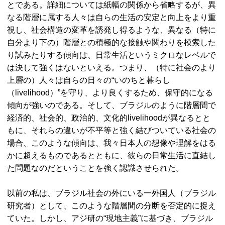
とである。詳細については紙幅の関係から省略するが、異
なる階層に属する人々は自らの生活の安定と向上をより重
視し、社会構造の変革を誘発し得るような、異なる（特に
自分より下の）階層との積極的な接触や関わりを模索した
り試みたりする傾向は、日常生活というミクロなレベルで
は決して強くはないといえる。つまり、（特に社会のより
上層の）人々は自らの日々の“いのちと暮らし
（livelihood）”を守り、より良くするため、保守的になる
傾向が強いのである。そして、ブラジルのように階層間で
経済的、社会的、政治的、文化的livelihoodが異なるとと
もに、それらの違いが不平等と強く結びついている社会の
場合、このような傾向は、我々日本人の想像や理解をはる
かに超えるものであるとともに、彼らの日常生活に直結し
た問題なのだということを強く認識させられた。
以前の私は、ブラジル社会の外にいる一外国人（ブラジル
研究者）として、このような階層間の分断を否定的に捉え
ていた。しかし、アジ研の“現地主義”に基づき、ブラジル