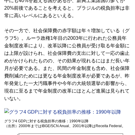
中にも40%を超える国があるが、新興工業諸国の多くが
20%前後であることを考えると、ブラジルの税負担率は非
常に高いレベルにあるといえる。
その一方で、社会保障費の赤字額は年々増加している（グ
ラフ5）。ルーラ政権1年目の2003年に行われた公務員年
金制度改革により、改革以降に公務員が受け取る年金額に
は上限が設けられ、社会保障費の支出に対して一応の歯止
めがかけられたものの、その効果が現れるにはまだ長い年
月が必要である。また、民間の年金制度も含め、社会保障
費削減のためには更なる年金制度改革が必要であるが、昨
年発覚した一大汚職事件や今年の大統領選挙の影響から、
現在に至るまで年金制度の改革にほとんど進展は見られて
いない。
グラフ4 GDPに対する税負担率の推移：1990年以降
（出所）2000年まではIBGE/SCN Anual、2001年以降はReceita Federal。