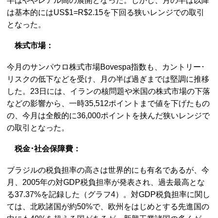
半はややレアル高の展開となった。しかし、月の半ば以降
は基本的にはUS$1=R$2.15を下回る狭いレンジでの取引
となった。
株式市場：
今月のサンパウロ株式市場Bovespa指数も、カントリー･
リスクの低下などを受け、月の半ば過ぎまでは堅調に推移
した。23日には、イランの核問題や米国の株式市場の下落
などの影響から、一時35,512ポイントまで値を下げたもの
の、今月は全般的に36,000ポイントを挟んだ狭いレンジで
の取引となった。
税金･社会保障費：
ブラジルの税負担率の高さは世界的にも有名であるが、今
月、2005年の対GDP税負担率が発表され、過去最高とな
る37.37%を記録した（グラフ4）。対GDP税負担率に関し
ては、北欧諸国が約50%で、欧州をはじめとする先進国の