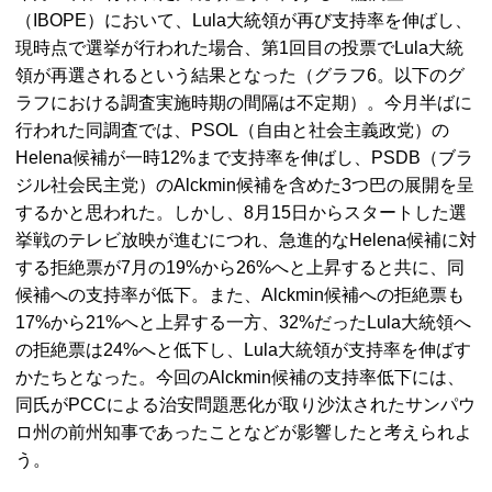
（IBOPE）において、Lula大統領が再び支持率を伸ばし、
現時点で選挙が行われた場合、第1回目の投票でLula大統
領が再選されるという結果となった（グラフ6。以下のグ
ラフにおける調査実施時期の間隔は不定期）。今月半ばに
行われた同調査では、PSOL（自由と社会主義政党）の
Helena候補が一時12%まで支持率を伸ばし、PSDB（ブラ
ジル社会民主党）のAlckmin候補を含めた3つ巴の展開を呈
するかと思われた。しかし、8月15日からスタートした選
挙戦のテレビ放映が進むにつれ、急進的なHelena候補に対
する拒絶票が7月の19%から26%へと上昇すると共に、同
候補への支持率が低下。また、Alckmin候補への拒絶票も
17%から21%へと上昇する一方、32%だったLula大統領へ
の拒絶票は24%へと低下し、Lula大統領が支持率を伸ばす
かたちとなった。今回のAlckmin候補の支持率低下には、
同氏がPCCによる治安問題悪化が取り沙汰されたサンパウ
ロ州の前州知事であったことなどが影響したと考えられよ
う。