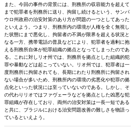
また、今回の事件の背景には、刑務所の収容能力を超えて
まで犯罪者を刑務所に送り、拘留し続けるという、サンパ
ウロ州政府の治安対策のあり方が問題の一つとしてあった
といえよう。つまり、刑務所内の環境が人権を全く無視し
た状態にまで悪化し、拘留者の不満が限界を超える状況と
なる一方、携帯電話の普及などにより、犯罪者を過剰に抱
える刑務所自体が犯罪組織の拠点となってしまったのであ
る。これに対しリオ州では、刑務所を拠点とした組織的犯
罪や暴動などは起こっていない。リオ州では、犯罪者は一
度刑務所に拘留されても、長期にわたり刑務所に拘留され
ない場合が多いため、刑務所内の環境の劣悪化や犯罪の拠
点化といった状況には至っていないのである。しかし、そ
の代わりリオではファヴェーラなどを拠点とした凶悪な犯
罪組織が存在しており、両州の治安対策は一長一短である
と共に、ブラジルにおける治安問題改善の難しさを物語っ
ているといえよう。