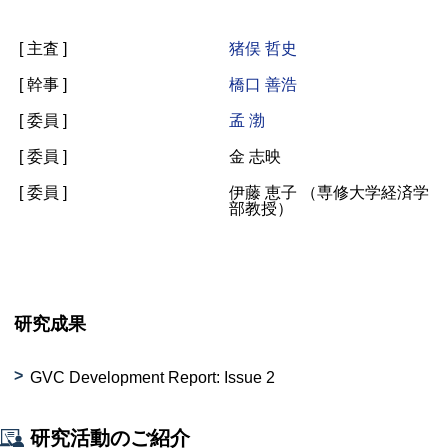
[ 主査 ]
猪俣 哲史
[ 幹事 ]
橋口 善浩
[ 委員 ]
孟 渤
[ 委員 ]
金 志映
[ 委員 ]
伊藤 恵子 （専修大学経済学
部教授）
研究成果
GVC Development Report: Issue
2
研究活動のご紹介