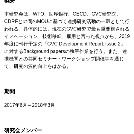
概要
本研究会は、
WTO
、世界銀行、
OECD
、
GVC
研究院、
CDRF
との間の
MOU
に基づく連携研究活動の一環として行
われる。具体的には、現在の
GVC
研究で最も重要視される
イノベーション、技術移転、雇用と言った視点から、2019
年度に刊行予定の『
GVC Development Report: Issue
2』
に対する
Background papers
の執筆作業を行う。また、連
携機関との共同セミナー・ワークショップ開催等を通じ
て、研究の質的向上をはかる。
期間
2017年6月～2018年3月
研究会メンバー