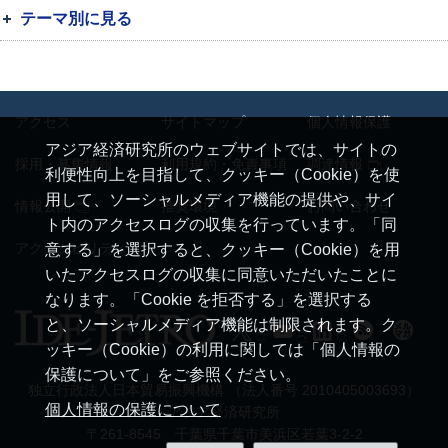
テーマ別に見る
アクセス
サイトマップ
個人情報保護
アジア経済研究所のウェブサイトでは、サイトの
採用・募集情報
利用規約・免責事項
調達情報
利便性向上を目指して、クッキー（Cookie）を使
用して、ソーシャルメディア機能の提供や、サイ
情報公開
推奨環境
お問い合わせ
ト内のアクセスログの収集を行っています。「同
アクセシビリティ
意する」を選択すると、クッキー（Cookie）を用
いたアクセスログの収集に同意いただいたことに
なります。「Cookie を拒否する」を選択する
と、ソーシャルメディア機能は制限されます。ク
ッキー（Cookie）の利用に関しては「個人情報の
保護について」をご参照ください。
独立行政法人日本貿易振興機構 （法人番号 2010405003693）
個人情報の保護について
アジア経済研究所
〒261-8545 千葉県千葉市美浜区若葉3-2-2