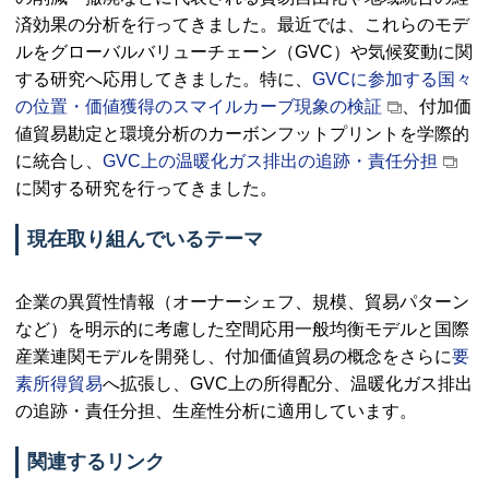
済効果の分析を行ってきました。最近では、これらのモデ
ルをグローバルバリューチェーン（GVC）や気候変動に関
する研究へ応用してきました。特に、
GVCに参加する国々
の位置・価値獲得のスマイルカーブ現象の検証
、付加価
値貿易勘定と環境分析のカーボンフットプリントを学際的
に統合し、
GVC上の温暖化ガス排出の追跡・責任分担
に関する研究を行ってきました。
現在取り組んでいるテーマ
企業の異質性情報（オーナーシェフ、規模、貿易パターン
など）を明示的に考慮した空間応用一般均衡モデルと国際
産業連関モデルを開発し、付加価値貿易の概念をさらに
要
素所得貿易
へ拡張し、GVC上の所得配分、温暖化ガス排出
の追跡・責任分担、生産性分析に適用しています。
関連するリンク