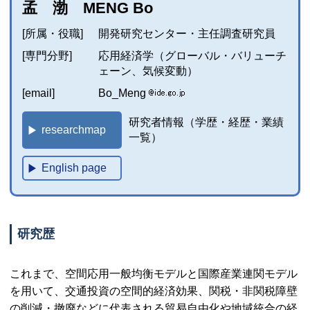
孟 渤 MENG Bo
[所属・役職]
開発研究センター・主任調査研究員
[専門分野]
応用経済学（グローバル・バリューチ
ェーン、気候変動）
[email]
Bo_Meng
研究者情報（学歴・経歴・業績
researchmap
一覧）
English page
研究歴
これまで、空間応用一般均衡モデルと国際産業連関モデル
を用いて、交通投資の空間的経済効果、関税・非関税障壁
の削減・撤廃などに代表される貿易自由化や地域統合の経