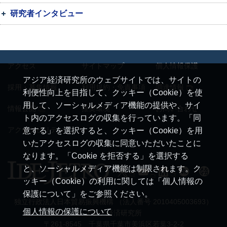
研究者インタビュー
アクセス
サイトマップ
個人情報保護
アジア経済研究所のウェブサイトでは、サイトの
採用・募集情報
利用規約・免責事項
調達情報
利便性向上を目指して、クッキー（Cookie）を使
用して、ソーシャルメディア機能の提供や、サイ
情報公開
推奨環境
お問い合わせ
ト内のアクセスログの収集を行っています。「同
アクセシビリティ
意する」を選択すると、クッキー（Cookie）を用
いたアクセスログの収集に同意いただいたことに
なります。「Cookie を拒否する」を選択する
と、ソーシャルメディア機能は制限されます。ク
ッキー（Cookie）の利用に関しては「個人情報の
保護について」をご参照ください。
独立行政法人日本貿易振興機構 （法人番号 2010405003693）
個人情報の保護について
アジア経済研究所
〒261-8545 千葉県千葉市美浜区若葉3-2-2