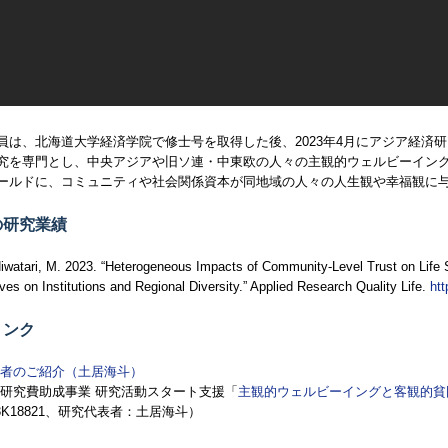
員は、北海道大学経済学院で修士号を取得した後、2023年4月にアジア経済
究を専門とし、中央アジアや旧ソ連・中東欧の人々の主観的ウェルビーイン
ールドに、コミュニティや社会関係資本が同地域の人々の人生観や幸福観に
の研究業績
Hiwatari, M. 2023. “Heterogeneous Impacts of Community-Level Trust on Life Sa
ves on Institutions and Regional Diversity.” Applied Research Quality Life.
htt
リンク
者のご紹介（土居海斗）
研究費助成事業 研究活動スタート支援「
主観的ウェルビーイングと客観的貧
3K18821、研究代表者：土居海斗）