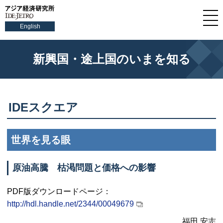
English
新興国・途上国のいまを知る
IDE
スクエア
世界を見る眼
原油高騰 枯渇問題と価格への影響
PDF
版ダウンロードページ：
http://hdl.handle.net/2344/00049679
福田 安志