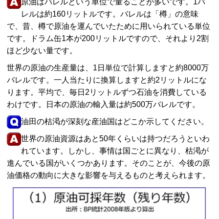
原油はバレルという単位で量ることが多いです。1バ
レルは約160リットルです。バレルは「樽」の意味
で、昔、樽で原油を運んでいたために用いられている単位
です。ドラム缶1本が200リットルですので、それより2割
ほど少ない量です。
世界の原油の生産量は、1日単位で計算しますと約8000万
バレルです。一人当たりに換算しますと約2リットルにな
ります。平均で、毎日2リットルずつ石油を消費している
わけです。日本の原油の輸入量は約500万バレルです。
油田の枯渇が深刻な産油国はどこか示してください。
世界の原油資源はあと50年くらいは持つだろうといわ
れています。しかし、事情は国ごとに異なり、枯渇が
進んでいる国がいくつかあります。そのことが、今後の原
油価格の動向に大きな影響を与えるものと考えられます。