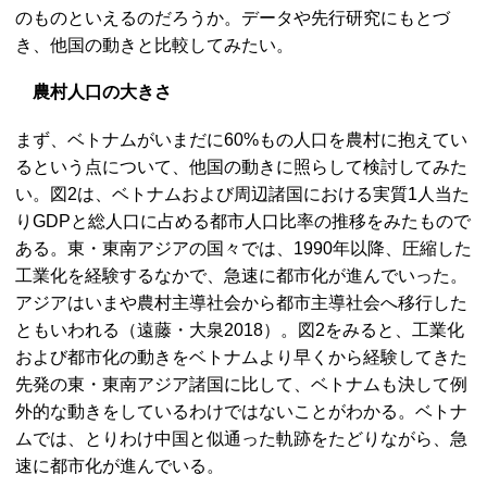
のものといえるのだろうか。データや先行研究にもとづ
き、他国の動きと比較してみたい。
農村人口の大きさ
まず、ベトナムがいまだに60%もの人口を農村に抱えてい
るという点について、他国の動きに照らして検討してみた
い。図2は、ベトナムおよび周辺諸国における実質1人当た
り
GDP
と総人口に占める都市人口比率の推移をみたもので
ある。東・東南アジアの国々では、1990年以降、圧縮した
工業化を経験するなかで、急速に都市化が進んでいった。
アジアはいまや農村主導社会から都市主導社会へ移行した
ともいわれる（遠藤・大泉2018）。図2をみると、工業化
および都市化の動きをベトナムより早くから経験してきた
先発の東・東南アジア諸国に比して、ベトナムも決して例
外的な動きをしているわけではないことがわかる。ベトナ
ムでは、とりわけ中国と似通った軌跡をたどりながら、急
速に都市化が進んでいる。