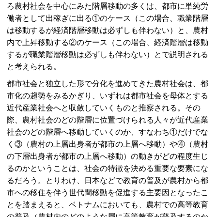
ろ農村社会を中心にみた階層移動の多くは、都市に単純労
働者として出稼ぎに出る①のケース（この場合、職業階層
は移動するが経済階層移動は必ずしも伴わない）と、農村
内で上昇移動する②のケース（この場合、経済階層は移動
するが職業階層移動は必ずしも伴わない）とで説明される
と考えられる。
都市社会と独立した形で分化を進めてきた農村社会は、都
市化の趨勢をみるかぎり、いずれは都市社会を母体とする
近代産業社会へと収斂していくものと推察される。その
際、農村社会のどの階層に位置づけられる人々が近代産業
社会のどの階層へ移動していくのか、すなわち①だけでな
く③（農村の上層出身者が都市の上層へ移動）や④（農村
の下層出身者が都市の上層へ移動）の動きがどの程度生じ
るのかということは、社会の特徴を決める重要な要素にな
るだろう。とりわけ、日本などで教育の普及が農村から都
市への移住を伴う世代間移動を促進する主要因となったこ
とを踏まえると、ベトナムにおいても、農村での高等教育
の普及（農村内のどのような層に高等教育が普及するのか