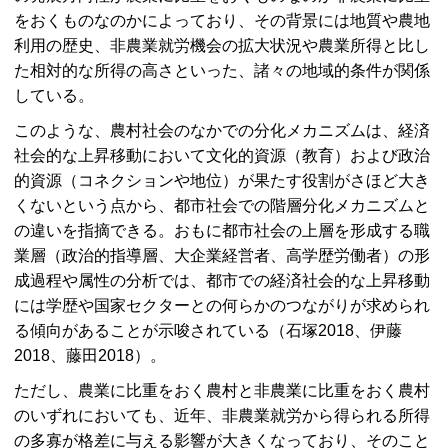
をおくものなのかによっており、その背景には地質や農地
利用の歴史、非農業就労機会の拡大状況や農業所得と比し
た相対的な所得の高さといった、諸々の地域的条件が関係
している。
このような、農村社会のなかでの分化メカニズムは、経済
社会的な上昇移動において文化的資源（教育）および政治
的資源（コネクションや地位）が果たす役割がさほど大き
くないという点から、都市社会での階層分化メカニズムと
の違いを指摘できる。おもに都市社会の上層を形成する職
業層（政治的指導層、大企業経営者、高学歴労働者）の形
成過程や属性の分析では、都市での経済社会的な上昇移動
には学歴や国家セクターとの何らかのつながりが求められ
る傾向があることが示唆されている（石塚2018、伊藤
2018、藤田2018）。
ただし、農業に比重をおく農村と非農業に比重をおく農村
のいずれにおいても、近年、非農業就労から得られる所得
の多寡が格差に与える影響が大きくなっており、そのこと