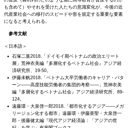
も含めて）やそれを受けた人たちの意識変化が、今後の近
代産業社会への移行のスピードや形を規定する重要な要素
になると考えられる。
参考文献
＜日本語＞
石塚二葉2018.「ドイモイ期ベトナムの政治エリート
層」荒神衣美編『多層化するベトナム社会』アジア経
済研究所、19-50。
伊藤未帆2018.「ベトナム大卒労働者のキャリア・パタ
ーン――高度技能労働者の集団的考察――」荒神衣美
編『多層化するベトナム社会』アジア経済研究所、89-
124。
遠藤環・大泉啓一郎2018.「都市化するアジア――メガ
リージョン化する都市」遠藤環・伊藤亜聖・大泉啓一
郎・後藤健太編『現代アジア経済論：「アジアの世
紀」を学ぶ』有斐閣ブックス。