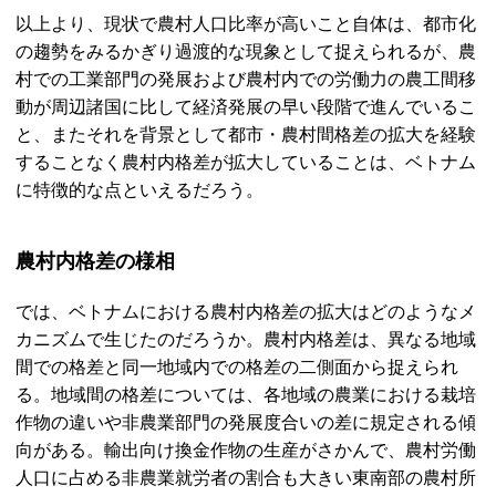
以上より、現状で農村人口比率が高いこと自体は、都市化
の趨勢をみるかぎり過渡的な現象として捉えられるが、農
村での工業部門の発展および農村内での労働力の農工間移
動が周辺諸国に比して経済発展の早い段階で進んでいるこ
と、またそれを背景として都市・農村間格差の拡大を経験
することなく農村内格差が拡大していることは、ベトナム
に特徴的な点といえるだろう。
農村内格差の様相
では、ベトナムにおける農村内格差の拡大はどのようなメ
カニズムで生じたのだろうか。農村内格差は、異なる地域
間での格差と同一地域内での格差の二側面から捉えられ
る。地域間の格差については、各地域の農業における栽培
作物の違いや非農業部門の発展度合いの差に規定される傾
向がある。輸出向け換金作物の生産がさかんで、農村労働
人口に占める非農業就労者の割合も大きい東南部の農村所