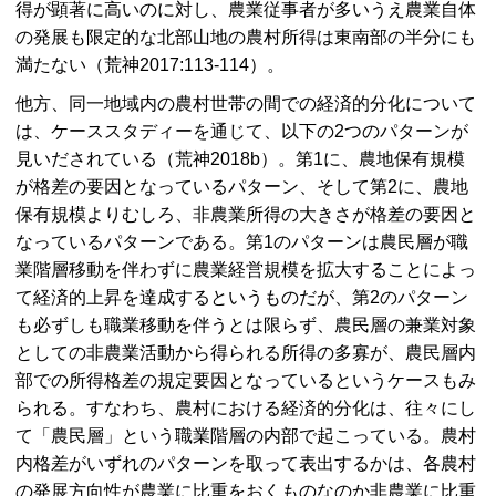
得が顕著に高いのに対し、農業従事者が多いうえ農業自体
の発展も限定的な北部山地の農村所得は東南部の半分にも
満たない（荒神2017:113-114）。
他方、同一地域内の農村世帯の間での経済的分化について
は、ケーススタディーを通じて、以下の2つのパターンが
見いだされている（荒神2018b）。第1に、農地保有規模
が格差の要因となっているパターン、そして第2に、農地
保有規模よりむしろ、非農業所得の大きさが格差の要因と
なっているパターンである。第1のパターンは農民層が職
業階層移動を伴わずに農業経営規模を拡大することによっ
て経済的上昇を達成するというものだが、第2のパターン
も必ずしも職業移動を伴うとは限らず、農民層の兼業対象
としての非農業活動から得られる所得の多寡が、農民層内
部での所得格差の規定要因となっているというケースもみ
られる。すなわち、農村における経済的分化は、往々にし
て「農民層」という職業階層の内部で起こっている。農村
内格差がいずれのパターンを取って表出するかは、各農村
の発展方向性が農業に比重をおくものなのか非農業に比重