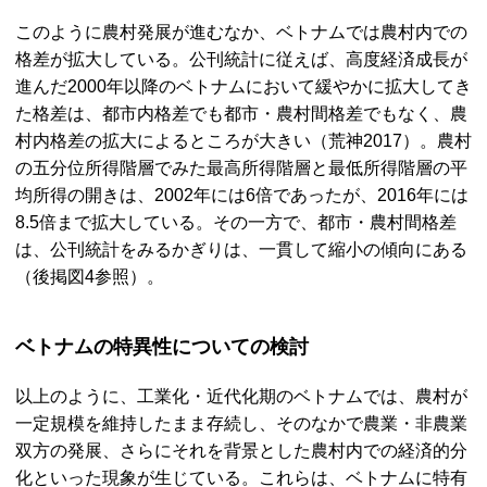
このように農村発展が進むなか、ベトナムでは農村内での
格差が拡大している。公刊統計に従えば、高度経済成長が
進んだ2000年以降のベトナムにおいて緩やかに拡大してき
た格差は、都市内格差でも都市・農村間格差でもなく、農
村内格差の拡大によるところが大きい（荒神2017）。農村
の五分位所得階層でみた最高所得階層と最低所得階層の平
均所得の開きは、2002年には6倍であったが、2016年には
8.5倍まで拡大している。その一方で、都市・農村間格差
は、公刊統計をみるかぎりは、一貫して縮小の傾向にある
（後掲図4参照）。
ベトナムの特異性についての検討
以上のように、工業化・近代化期のベトナムでは、農村が
一定規模を維持したまま存続し、そのなかで農業・非農業
双方の発展、さらにそれを背景とした農村内での経済的分
化といった現象が生じている。これらは、ベトナムに特有