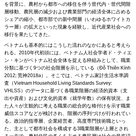
を背景に、農村から都市への移住を伴う世代内・世代間階
層移動、農民層の減少および農業部門の経済全体に占める
シェアの縮小、都市部での新中間層（いわゆるホワイトカ
ラー層）の拡大といった現象を経験し、近代産業社会への
移行を果たしてきた。
ベトナムも基本的にはこうした流れのなかにあると考えら
れる。2010年代初頭には、ベトナム人社会学者ド・ティエ
ン・キンがベトナム社会全体を捉える枠組みとして、職業
分類に基づく9つの社会階層を示している（
Đỗ Thiên Kính
2012
; 荒神2018a）。そこでは、ベトナム家計生活水準調
査（
Vietnam Household Living Standards Survey
:
VHLSS）のデータに基づく各職業階層の経済的資本（支
出や資産）および文化的資本（就学年数）の保有状況、ま
た人々が主観的に考える職業の総合的な格付けを示す職業
威信スコアなどが検討され、階層の序列づけが行われてい
る。政治的指導層、企業経営者、高度専門技術職といっ
た、主として都市社会を構成する3職業階層が上層とされ