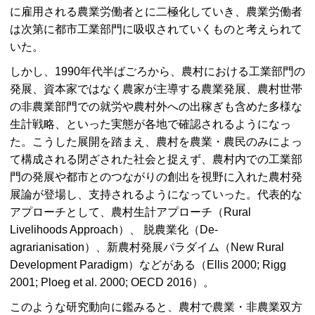
に雇用される農業労働者とに二極化していき、農業労働者
は次第に都市工業部門に吸収されていくものと考えられて
いた。
しかし、1990年代半ばごろから、農村における工業部門の
発展、資本家ではなく農家が主導する農業発展、農村世帯
の非農業部門での就労や農村外への出稼ぎも含めた多様な
生計戦略、といった実態が各地で確認されるようになっ
た。こうした展開を踏まえ、農村を農業・農民のみによっ
て構成される閉ざされた社会と捉えず、農村内での工業部
門の発展や都市とのつながりの創出を視野に入れた農村発
展論が登場し、支持されるようになっていった。代表的な
アプローチとして、農村生計アプローチ（
Rural
Livelihoods Approach
）、 脱農業化（
De-
agrarianisation
）、新農村発展パラダイム（
New Rural
Development Paradigm
）などがある（Ellis 2000; Rigg
2001; Ploeg et al. 2000;
OECD 2016
）。
このような研究動向に鑑みると、農村で農業・非農業双方