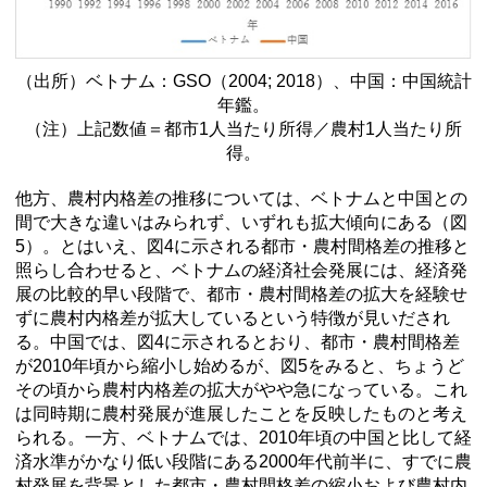
（出所）ベトナム：
GSO
（2004; 2018）、中国：中国統計
年鑑。
（注）上記数値＝都市1人当たり所得／農村1人当たり所
得。
他方、農村内格差の推移については、ベトナムと中国との
間で大きな違いはみられず、いずれも拡大傾向にある（図
5）。とはいえ、図4に示される都市・農村間格差の推移と
照らし合わせると、ベトナムの経済社会発展には、経済発
展の比較的早い段階で、都市・農村間格差の拡大を経験せ
ずに農村内格差が拡大しているという特徴が見いだされ
る。中国では、図4に示されるとおり、都市・農村間格差
が2010年頃から縮小し始めるが、図5をみると、ちょうど
その頃から農村内格差の拡大がやや急になっている。これ
は同時期に農村発展が進展したことを反映したものと考え
られる。一方、ベトナムでは、2010年頃の中国と比して経
済水準がかなり低い段階にある2000年代前半に、すでに農
村発展を背景とした都市・農村間格差の縮小および農村内