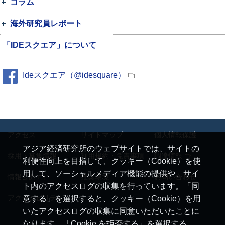
コラム
海外研究員レポート
「IDEスクエア」について
Ideスクエア（@idesquare）
アクセス
サイトマップ
個人情報保護
アジア経済研究所のウェブサイトでは、サイトの
採用・募集情報
利用規約・免責事項
調達情報
利便性向上を目指して、クッキー（Cookie）を使
用して、ソーシャルメディア機能の提供や、サイ
情報公開
推奨環境
お問い合わせ
ト内のアクセスログの収集を行っています。「同
アクセシビリティ
意する」を選択すると、クッキー（Cookie）を用
いたアクセスログの収集に同意いただいたことに
なります。「Cookie を拒否する」を選択する