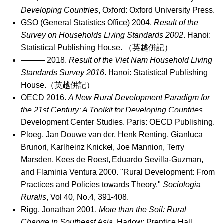
Developing Countries
, Oxford: Oxford University Press.
GSO (General Statistics Office) 2004.
Result of the
Survey on Households Living Standards 2002
. Hanoi:
Statistical Publishing House.
（英越併記）
――― 2018.
Result of the Viet Nam Household Living
Standards Survey 2016
. Hanoi: Statistical Publishing
House.
（英越併記）
OECD 2016.
A New Rural Development Paradigm for
the 21st Century: A Toolkit for Developing Countries
.
Development Center Studies. Paris: OECD Publishing.
Ploeg, Jan Douwe van der, Henk Renting, Gianluca
Brunori, Karlheinz Knickel, Joe Mannion, Terry
Marsden, Kees de Roest, Eduardo Sevilla-Guzman,
and Flaminia Ventura 2000. "Rural Development: From
Practices and Policies towards Theory."
Sociologia
Ruralis
, Vol 40, No.4, 391-408.
Rigg, Jonathan 2001.
More than the Soil: Rural
Change in Southeast Asia
, Harlow: Prentice Hall.