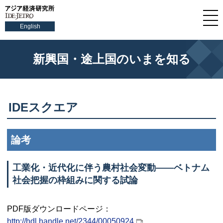
English
新興国・途上国のいまを知る
IDE
スクエア
論考
工業化・近代化に伴う農村社会変動――ベトナム
社会把握の枠組みに関する試論
PDF
版ダウンロードページ：
http://hdl.handle.net/2344/00050924