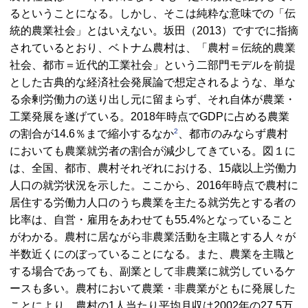
るということになる。しかし、そこは純粋な意味での「伝
統的農業社会」とはいえない。坂田（2013）ですでに指摘
されているとおり、ベトナム農村は、「農村＝伝統的農業
社会、都市＝近代的工業社会」という二部門モデルを前提
とした古典的な経済社会発展論で想定されるような、単な
る余剰労働力の送り出し元に留まらず、それ自体が農業・
工業発展を遂げている。2018年時点で
GDP
に占める農業
2
の割合が14.6％まで縮小するなか
、都市のみならず農村
においても農業就労者の割合が減少してきている。図１に
は、全国、都市、農村それぞれにおける、15歳以上労働力
人口の就労状況を示した。ここから、2016年時点で農村に
居住する労働力人口のうち農業を主たる就労先とする者の
比率は、自営・雇用をあわせても55.4%となっていること
がわかる。農村に居ながら非農業活動を主職とする人々が
半数近くにのぼっていることになる。また、農業を主職と
する場合であっても、副業として非農業に就労しているケ
ースも多い。農村において農業・非農業がともに発展した
ことにより、農村の1人当たり平均月収は2002年の27.5万