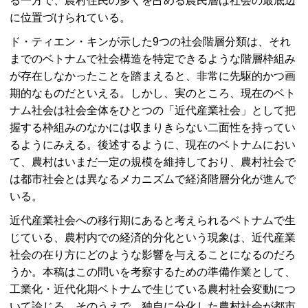
る一方で、農村住民の多くを占める農民層は社会の最底辺
に位置づけられている。
ド・ティエン・キンが示した9つの社会階層分類は、それ
までのベトナムで社会構造を特定できるような階層枠組み
が存在しなかったことを踏まえると、非常に先駆的かつ画
期的なものだといえる。しかし、実のところ、現在のベト
ナム社会は社会全体をひとつの「近代産業社会」として把
握する枠組みのなかには収まりきらない二面性を持ってい
るようにみえる。後述するように、現在のベトナムにおい
て、農村はいまだ一定の規模を維持しており、農村社会で
は都市社会とは異なるメカニズムで経済階層分化が進んで
いる。
近代産業社会への移行期にあると考えられるベトナムで生
じている、農村内での経済的分化という現象は、近代産業
社会の在り方にどのような影響を与えることになるのだろ
うか。本稿はこの問いを考察するための準備作業として、
工業化・近代化期ベトナムで生じている農村社会変動につ
いて論じる。そのうえで、独自に分化した農村社会が都市