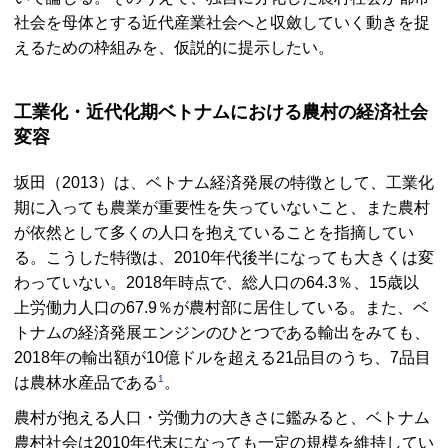
社会を母体とする近代産業社会へと収斂していく動きを捉
えるための枠組みを、仮説的に提示したい。
工業化・近代化期ベトナムにおける農村の経済社会
変容
坂田（2013）は、ベトナム経済発展の特徴として、工業化
期に入っても農業が重要性を失っていないこと、また農村
が依然として多くの人口を抱えていることを指摘してい
る。こうした特徴は、2010年代後半になっても大きくは変
わっていない。2018年時点で、総人口の64.3％、15歳以
上労働力人口の67.9％が農村部に居住している。また、ベ
トナムの経済発展エンジンのひとつである輸出をみても、
2018年の輸出額が10億ドルを超える21品目のうち、7品目
1
は農林水産品である
。
農村が抱える人口・労働力の大きさに鑑みると、ベトナム
農村社会は2010年代末になっても一定の規模を維持してい