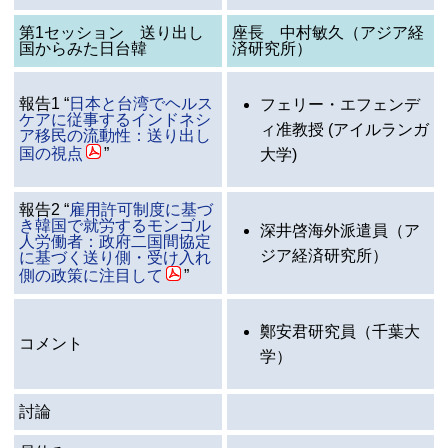
第1セッション 送り出し
座長 中村敏久（アジア経
国からみた日台韓
済研究所）
報告1 “
日本と台湾でヘルス
フェリー・エフェンデ
ケアに従事するインドネシ
ィ准教授 (アイルランガ
ア移民の流動性：送り出し
国の視点
”
大学)
報告2 “
雇用許可制度に基づ
き韓国で就労するモンゴル
深井啓海外派遣員（ア
人労働者：政府二国間協定
ジア経済研究所）
に基づく送り側・受け入れ
側の政策に注目して
”
鄭安君研究員（千葉大
コメント
学）
討論