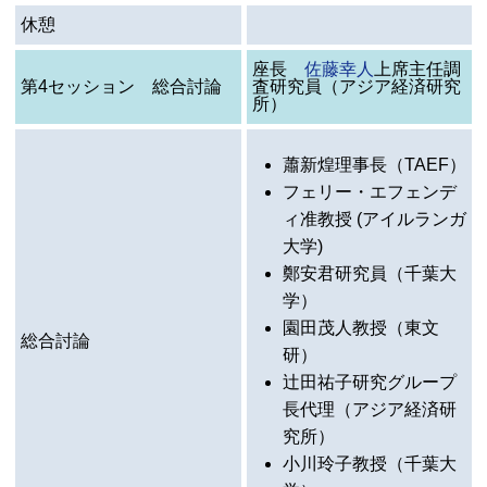
休憩
座長
佐藤幸人
上席主任調
第4セッション 総合討論
査研究員（アジア経済研究
所）
蕭新煌理事長（
TAEF
）
フェリー・エフェンデ
ィ准教授 (アイルランガ
大学)
鄭安君研究員（千葉大
学）
園田茂人教授（東文
総合討論
研）
辻田祐子研究グループ
長代理（アジア経済研
究所）
小川玲子教授（千葉大