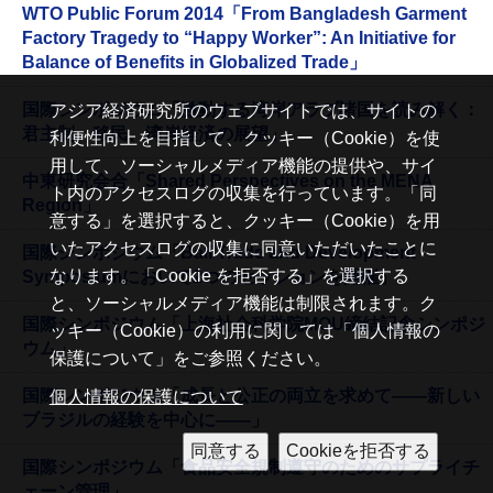
WTO Public Forum 2014「From Bangladesh Garment
Factory Tragedy to “Happy Worker”: An Initiative for
Balance of Benefits in Globalized Trade」
国際シンポジウム「激動する湾岸アラブ諸国を読み解く：
アジア経済研究所のウェブサイトでは、サイトの
君主制、移民、湾岸経済の展望」
利便性向上を目指して、クッキー（Cookie）を使
用して、ソーシャルメディア機能の提供や、サイ
中東研究会合「Shared Perspectives on the MENA
ト内のアクセスログの収集を行っています。「同
Region」
意する」を選択すると、クッキー（Cookie）を用
いたアクセスログの収集に同意いただいたことに
国際シンポジウム「Bali Trade and Development
なります。「Cookie を拒否する」を選択する
Symposiumにおいて2つのセッションを開催」
と、ソーシャルメディア機能は制限されます。ク
国際シンポジウム「上海社会科学院MOU締結記念シンポジ
ッキー（Cookie）の利用に関しては「個人情報の
ウム」
保護について」をご参照ください。
国際シンポジウム「成長と公正の両立を求めて——新しい
個人情報の保護について
ブラジルの経験を中心に——」
国際シンポジウム「食品安全規制遵守のためのサプライチ
ェーン管理」