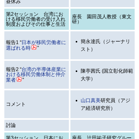
昼休み
第2セッション 台湾にお
座長 園田茂人教授（東文
ける移民労働者の受け入れ
研）
制度およびその仕事と生活
簡永達氏（ジャーナリ
報告1 “
日本が移民労働者に
選ばれる時
”
スト）
報告2 “
台湾の半導体産業に
陳亭茜氏 (国立彰化師範
おける移民労働体制と仲介
大学）
業者
”
山口真美
研究員（アジ
コメント
ア経済研究所）
討論
第3セッション 日本にお
座長 辻田祐子研究グルー