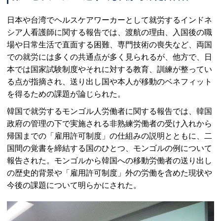
日本や台湾でヘルスケアワーカーとして就労するインドネ
シア人看護師に関する報告では、渡航の理由、入国後の職
場や日常生活で直面する困難、専門技術の喪失など、両国
での就労には多くの共通点が多く見られるが、他方で、日
本では国家試験制度やそれに対する教育、訓練が整ってい
る点が指摘され、送り出し国や本人が移動のベネフィット
を得るための課題が論じられた。
韓国で就労するモンゴル人労働者に関する報告では、韓国
政府の管理の下で実施される非熟練労働者の受け入れから
帰国までの「雇用許可制度」の仕組みの説明とともに、二
国間の覚書を締結する国のひとつ、モンゴルの例について
報告された。モンゴルから韓国への移動労働者の送り出し
の歴史的背景や「雇用許可制度」外の労働を含めた現状や
今後の課題について明らかにされた。