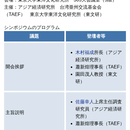
主催：アジア経済研究所 台湾亜州交流基金会
（
TAEF
） 東京大学東洋文化研究所（東文研）
シンポジウムのプログラム
議題
登壇者等
木村福成
所長（アジア
経済研究所）
開会挨拶
蕭新煌理事長（
TAEF
）
園田茂人教授（東文
研）
佐藤幸人
上席主任調査
研究員（アジア経済研
主旨説明
究所）
蕭新煌理事長（
TAEF
）