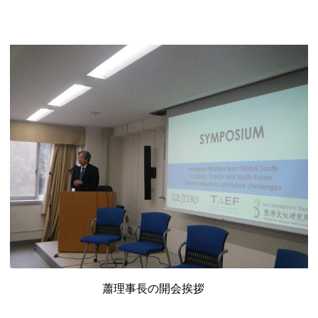
蕭理事長の開会挨拶