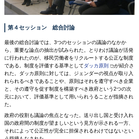
第４セッション 総合討論
最後の総合討論では、3つのセッションの議論のなかか
ら、重要な論点の抽出が試みられた。とりわけ議論が活発
に行われたのが、移民労働者をリクルートする公正な制度
である。制度を評価する基準として
ダッカ原則
が紹介さ
れた。ダッカ原則に対しては、ジェンダーの視点が取り入
れられるべきであることや、原則はそれを遵守すべき企業
と、その遵守を促す制度を構築すべき政府という2つの次
元において、評価基準として用いられうることが指摘され
た。
政府の役割も議論の焦点となった。送り出し国と受け入れ
国の政府間の制度が望ましいという見方が示される一方、
それによって公正性が完全に担保されるわけではないとい
う指摘もなされた。