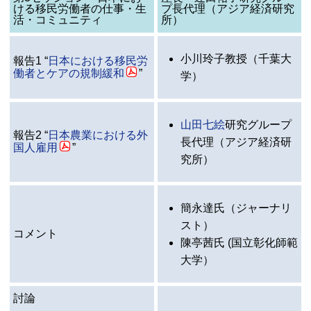
ける移民労働者の仕事・生
プ長代理（アジア経済研究
活・コミュニティ
所）
小川玲子教授（千葉大
報告1 “
日本における移民労
働者とケアの規制緩和
”
学）
山田七絵
研究グループ
報告2 “
日本農業における外
長代理（アジア経済研
国人雇用
”
究所）
簡永達氏（ジャーナリ
スト）
コメント
陳亭茜氏 (国立彰化師範
大学）
討論