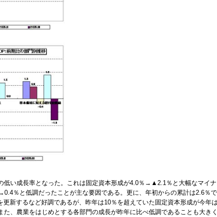
％の低い成長率となった。これは固定資本形成が4.0％→▲2.1％と大幅なマ
5％→0.4％と低調だったことが主な要因である。更に、年初からの累計は2.6％
を更新するなど好調であるが、昨年は10％を超えていた固定資本形成が今年
.2％）。また、農業をはじめとする各部門の成長が昨年に比べ低調であることも大き