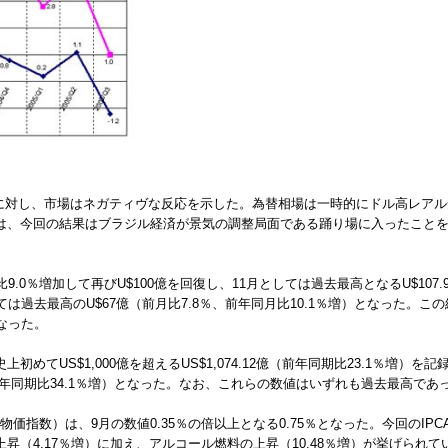
結果に対し、市場はネガティヴな反応を示した。為替相場は一時的にドル高レア
は、今回の結果はブラジル経済が景気の調整局面である踊り場に入ったことを示
9.0％増加して再びU$100億を回復し、11月としては過去最高となるU$107
は過去最高のU$67億（前月比7.8％、前年同月比10.1％増）となった。この
となった。
てUS$1,000億を超えるUS$1,074.12億（前年同期比23.1％増）を記録
5億（前年同期比34.1％増）となった。なお、これらの数値はいずれも過去最高で
者物価指数）は、9月の数値0.35％の倍以上となる0.75％となった。今回のI
昇（4.17％増）に加え、アルコール燃料の上昇（10.48％増）が挙げられ