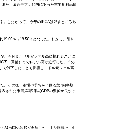
る。また、最近デフレ傾向にあった主要食料品価
る。したがって、今年のIPCAは残すところあ
9.00％→18.50％となった。しかし、引き
るが、今月またドル安レアル高に振れることに
2.1625（買値）までレアル高が進行した。その
9まで低下したことも影響し、ドル安レアル高
録した。その後、市場の予想を下回る第3四半期
発表された米国第3四半期GDPの数値が良かっ
バを除く34カ国の首脳が参加した。主な議題は、中