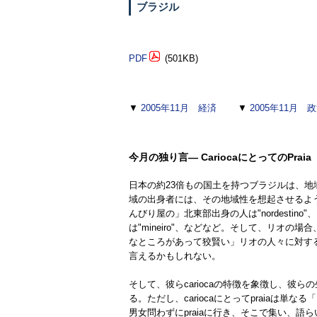
ブラジル
PDF
(501KB)
▼
2005年11月 経済
▼
2005年11月 
今月の独り言— CariocaにとってのPraia
日本の約23倍もの国土を持つブラジルは、地域
域の出身者には、その地域性を想起させるような
んびり屋の」北東部出身の人は"nordesti
は"mineiro"、などなど。そして、リオの場
なところがあって狡賢い」リオの人々に対する
言えるかもしれない。
そして、彼らcariocaの特徴を象徴し、彼
る。ただし、cariocaにとってpraiaは単
男女問わずにpraiaに行き、そこで集い、語