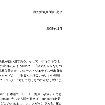
海外派遣員 近田 亮平
2005年11月
域主義色が強い国である。そして、それぞれの地
人は"paulista"、「陽気だがかなりの
静かで純朴な田舎者」のミナス・ジェライス州出身者
"carioca"が、「明るく人懐こいが、いい加減
"ブラジル人"に対して抱くものにかなり近いと
aia"（日本語で「ビーチ、海岸、砂浜」）であ
aiaに少しでも陽が射せば、cariocaは老若
このpraiaも人、人、人だらけである。確か