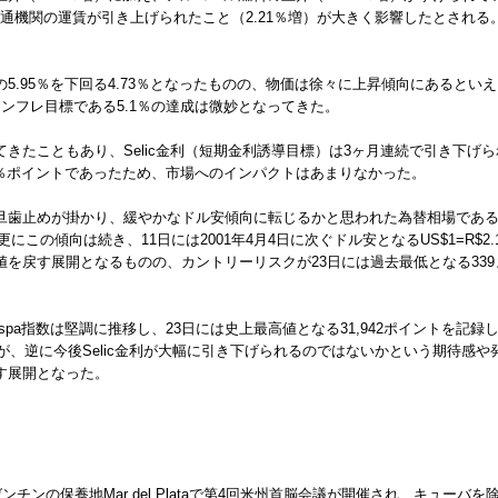
る交通機関の運賃が引き上げられたこと（2.21％増）が大きく影響したとされ
.95％を下回る4.73％となったものの、物価は徐々に上昇傾向にあるといえ
ンフレ目標である5.1％の達成は微妙となってきた。
たこともあり、Selic金利（短期金利誘導目標）は3ヶ月連続で引き下げられ1
0％ポイントであったため、市場へのインパクトはあまりなかった。
旦歯止めが掛かり、緩やかなドル安傾向に転じるかと思われた為替相場であ
も更にこの傾向は続き、11日には2001年4月4日に次ぐドル安となるUS$1=R$
を戻す展開となるものの、カントリーリスクが23日には過去最低となる33
spa指数は堅調に推移し、23日には史上最高値となる31,942ポイントを記
が、逆に今後Selic金利が大幅に引き下げられるのではないかという期待感や
指す展開となった。
ンチンの保養地Mar del Plataで第4回米州首脳会議が開催され、キュー