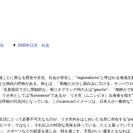
政治
▼
2005年11月 社会
ごとに異なる歴史や文化、社会が存在し、"regionalismo"と呼ばれる地
独自の呼称がある。例えば、「勤勉だが少し面白みに欠ける」サンパウロ州出身の
no"、「生真面目で少し閉鎖的な」南リオグランデ州の人は"gaucho"、「物
合、リオ州としては"fluminense"であるが、リオ市（ムニシピオ）出身者を指す
呼称の代名詞となっている。このcariocaのイメージは、日本人が一般的な
らの生活にとって必要不可欠なものが、リオ市内をはじめいたる所に存在する"pr
なる「ビーチ」ではなく、それ以上の特別な意味を持っている。たとえ曇っていてもpr
らい、スポーツなどの娯楽を楽しみ、時を過ごす。天気のいい週末ともなれば、ど