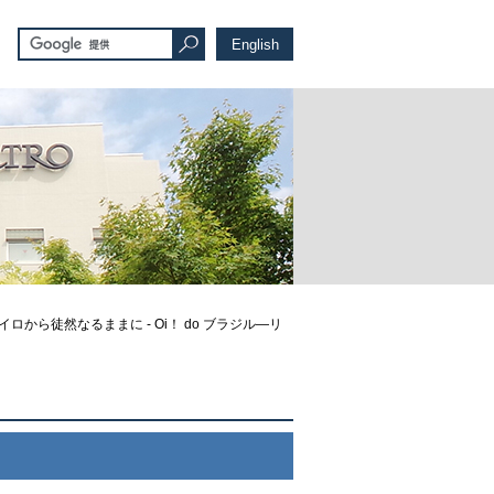
English
ロから徒然なるままに - Oi！ do ブラジル—リ