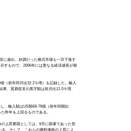
ル安に振れ、好調だった株式市場も一旦下落す
すもので、2006年には更なる経済成長が期
.9億（前年同月比32.2％増）を記録した。輸入
結果、貿易収支の黒字額は前月比11.0％増、
し、輸入額はUS$669.79億（前年同期比
あった昨年を上回るものである。
PCAの上昇要因としては、9月に顕著であった世
ている。そして、これらの燃料価格の上昇によ