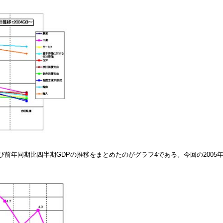
び前年同期比四半期GDPの推移をまとめたのがグラフ4である。今回の2005