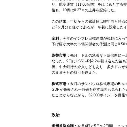
り、航空運賃（11.06％増）をはじめとす
格も、10月は0.27％の上昇を記録した。
この結果、年初からの累計値は昨年同月時点の5
と2ヶ月分と僅かであるが、年初に設定したイ
金利：
今年のインフレ目標達成が視野に入ってき
下げ幅が大半の市場関係者の予測と同じ0.5
為替市場：
先月、ドルの急激な下落傾向に一
なった。9日にUS$1=R$2.2を割り込んだ後
後、中央銀行の介入などもあり、多少ドルが値
のまま今月の取引を終えた。
株式市場：
今月のサンパウロ株式市場のBove
GDPが発表され一時値を崩す場面も見られた
たことからなどから、32,000ポイントを目
政治
米州首脳会議：
今月4日と5日の2日間、アルゼ