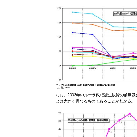
グラフ3 四半期GDP年初累計の推移：2004年第3四半期～
（出所）IBGE
なお、2003年のルーラ政権誕生以降の前期及
とは大きく異なるものであることがわかる。