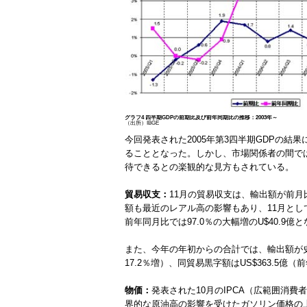
グラフ4 四半期GDPの前期比及び前年同期比の推移：2003年～
（出所）IBGE
今回発表された2005年第3四半期GDPの
ることとなった。しかし、市場関係者の間で
待できるとの楽観的な見方もされている。
貿易収支：
11月の貿易収支は、輸出額が前月比
額も最近のレアル高の影響もあり、11月として
前年同月比では97.0％の大幅増のU$40.9億
また、今年の年初からの合計では、輸出額が史上初め
17.2％増）、同貿易黒字額はUS$363.
物価：
発表された10月のIPCA（広範囲消費
界的な原油高の影響を受けたガソリン価格の上