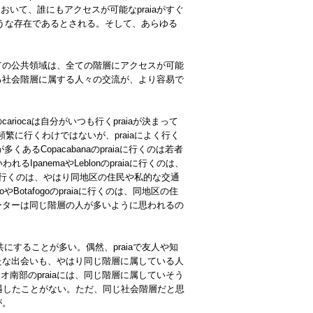
て、誰にもアクセスが可能なpraiaがすぐ
のような存在であるとされる。そして、あらゆる
ての公共領域は、全ての階層にアクセスが可能
る社会階層に属する人々の交流が、より容易で
iocaは自分がいつも行くpraiaが決まって
に頻繁に行くわけではないが、praiaによく行く
くあるCopacabanaのpraiaに行くのは若者
anemaやLeblonのpraiaに行くのは、
aに行くのは、やはり同地区の住民や私的な交通
tafogoのpraiaに行くのは、同地区の住
ーターは同じ階層の人が多いように思われるの
共にすることが多い。偶然、praiaで友人や知
たな出会いも、やはり同じ階層に属している人
部のpraiaには、同じ階層に属していそう
遭遇したことがない。ただ、同じ社会階層だと思
が。