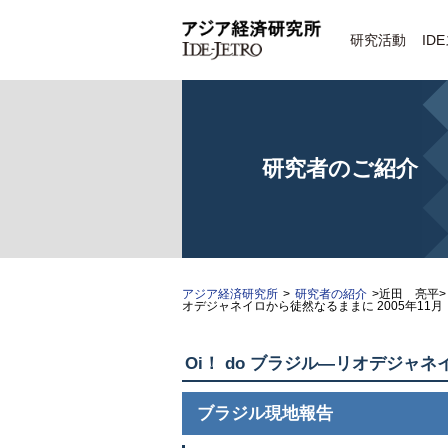
研究活動
ID
研究者のご紹介
アジア経済研究所
>
研究者の紹介
>近田 亮平>
オデジャネイロから徒然なるままに 2005年11月
Oi！ do ブラジル—リオデジャネ
ブラジル現地報告