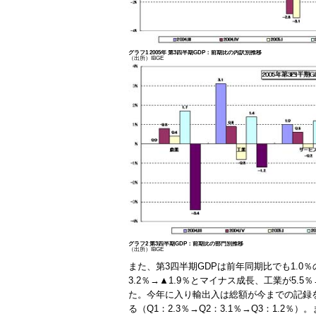
グラフ1 2005年 第3四半期GDP：前期比の内訳別推移
（出所）IBGE
グラフ2 第3四半期GDP：前期比の部門別推移
（出所）IBGE
また、第3四半期GDPは前年同期比でも1.0
3.2％→▲1.9％とマイナス成長、工業が5.
た。今年に入り輸出入は総額が今までの記録
る（Q1：2.3％→Q2：3.1％→Q3：1