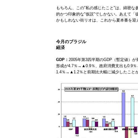
もちろん、この"私の感じたこと"は、綿密な
的かつ印象的な"仮説"でしかない。あえて「徒
かもしれない街リオは、これから夏本番を迎
今月のブラジル
経済
GDP：
2005年第3四半期のGDP（暫定値
形成が4.7％→▲0.9％、政府消費支出も0.
1.4％→▲1.2％と前期比大幅に減少したこ