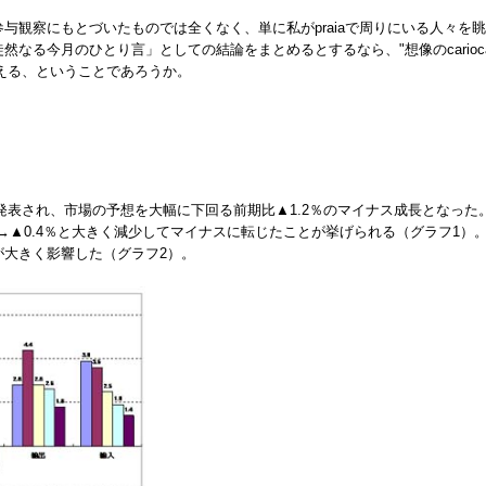
参与観察にもとづいたものでは全くなく、単に私がpraiaで周りにいる人々
然なる今月のひとり言」としての結論をまとめるとするなら、"想像のcarioca
える、ということであろうか。
）が発表され、市場の予想を大幅に下回る前期比▲1.2％のマイナス成長となっ
9％→▲0.4％と大きく減少してマイナスに転じたことが挙げられる（グラフ1）。
とが大きく影響した（グラフ2）。