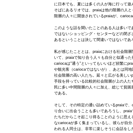
に日本でも、夏には多くの人が海に行って遊ん
そばにあるリオでは、praiaは他の階層の人
階層の人々に開放されているpraiaが、car
このような話を聞いたことのある人は多いであ
ではないショッピング・センターなどの閉ざさ
あるということは決して間違いではないであ
私が感じたこととは、praiaにおける社会階層
いて、praiaで知り合う人々も自分と似通った
cariocaは"通う"といってもいいほど頻繁にp
や観光客（cariocaではないが）、あとは同
社会階層の高い人たち。延々と広がる美しいpr
手段を持っている比較的社会階層が上の人たち。そ
民に多い中間階層の人々に加え、総じて貧困層
である。
そして、その特定の通い詰めているpraiaで、
り合いに出会うことも多いであろうし、pra
たちだからこそ起こり得ることのように思える
なcariocaが多く集まっているし、彼ら
われる人同士は、非常に楽しそうに会話をした