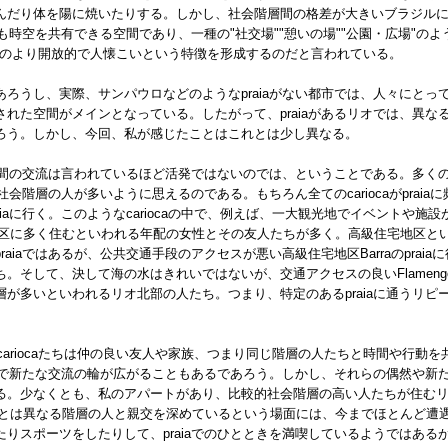
だり体を陽に焼いたりする。しかし、社会階層間の格差が大きいブラジルにおい
とも時空を共有できる空間であり、一種の"社交場""憩いの場""公園・広場"
iocaのより開放的で人懐こいという特徴を形成するのだと言われている。
ろうし、実際、サンパウロなどのようなpraiaがない都市では、人々にとっ
れた空間がメインとなっている。したがって、praiaがあるリオでは、異な
ろう。しかし、今回、私が感じたことはこれとは少し異なる。
間の交流は言われているほど活発ではないのでは、ということである。多くのcar
社会階層の人が多いように思えるのである。もちろん全てのcariocaがpraia
raiaに行く。このようなcariocaの中で、例えば、一大観光地でイベントや施設が多
地区に多く住むといわれる年配の女性とその友人たちが多く。高級住宅地区といわれるIp
aiaではあるが、公共交通手段のアクセスが悪い高級住宅地区Barraのprai
して、決して海の水はきれいではないが、交通アクセスの良いFlamengoやBo
が多いといわれるリオ北部の人たち。つまり、特定のあるpraiaに通うリピ
cariocaたちは仲の良い友人や家族、つまり同じ階層の人たちと時間や行動を
iaで新たな交流の輪が広がることもあるであろう。しかし、それらの偶然や新
。少なくとも、私のアパートがあり、比較的社会階層の高い人たちが住むリオ南
が自分とは異なる階層の人と親交を深めているという場面には、今までほとんど
りスポーツをしたりして、praiaでのひとときを満喫しているようではある