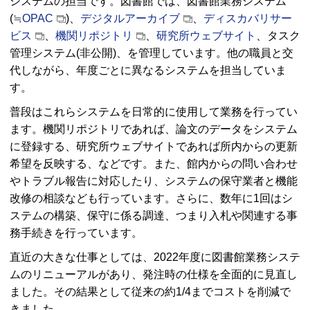
システムの担当です。図書館では、図書館業務システム
(≒
OPAC
)、
デジタルアーカイブ
、
ディスカバリサー
ビス
、
機関リポジトリ
、
研究所ウェブサイト
、タスク
管理システム(非公開)、を管理しています。他の職員と交
代しながら、年度ごとに異なるシステムを担当していま
す。
普段はこれらシステムを日常的に使用して業務を行ってい
ます。機関リポジトリであれば、論文のデータをシステム
に登録する、研究所ウェブサイトであれば所内からの更新
希望を反映する、などです。また、館内からの問い合わせ
やトラブル報告に対応したり、システムの保守業者と機能
改修の相談なども行っています。さらに、数年に1回はシ
ステムの構築、保守に係る調達、つまり入札や関連する事
務手続きを行っています。
直近の大きな仕事としては、2022年度に図書館業務システ
ムのリニューアルがあり、発注時の仕様を全面的に見直し
ました。その結果として従来の約1/4までコストを削減で
きました。