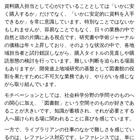
資料購入担当として心がけていることとしては「いかに安
く購入するか」だけでなく、「いかに安定的に資料を入手
できるか」を常に意識しています。特別なことではないか
もしれませんが、容易なことでもなく、日々の業務の中で
自然と頭の片隅にある視点です。研究書や学術ジャーナル
の価格は年々上昇しており、そのような状況の中で、各地
域担当者と試行錯誤しながら、購入タイトルの見直しや購
読形態の検討を行っています。難しい判断を迫られる場面
もありますが、開発途上地域研究の基盤として図書館の役
割を果たすために不可欠な業務であり、やりがいを感じな
がら取り組んでいます。
モチベーションとしては、社会科学分野の学問そのものへ
の関心に加え、「図書館」という空間そのものが好きであ
ることが大きいです。知識が蓄積され、それが必要とする
人へ届けられる場に関われることに喜びを感じています。
一方で、ライブラリアンの仕事のなかで難しさを感じてい
るのは、レファレンス対応です。レファレンスでは、単に