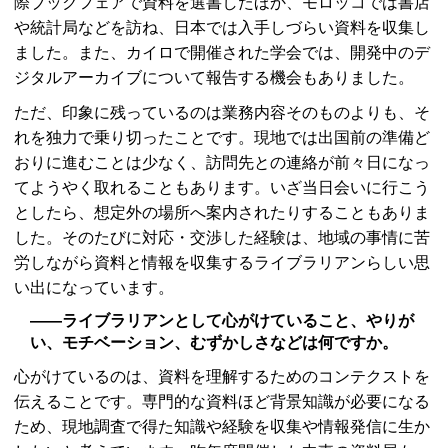
際ブックフェアで資料を選書したほか、モロッコでは書店
や統計局などを訪ね、日本では入手しづらい資料を収集し
ました。また、カイロで開催された学会では、開発中のデ
ジタルアーカイブについて報告する機会もありました。
ただ、印象に残っているのは業務内容そのものよりも、そ
れを独力で乗り切ったことです。現地では出国前の準備ど
おりに進むことは少なく、訪問先との連絡が前々日になっ
てようやく取れることもあります。いざ当日会いに行こう
としたら、想定外の場所へ案内されたりすることもありま
した。そのたびに対応・交渉した経験は、地域の事情に苦
労しながら資料と情報を収集するライブラリアンらしい思
い出になっています。
――ライブラリアンとして心がけていること、やりが
い、モチベーション、むずかしさなどは何ですか。
心がけているのは、資料を理解するためのコンテクストを
伝えることです。専門的な資料ほど背景知識が必要になる
ため、現地調査で得た知識や経験を収集や情報発信に生か