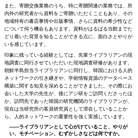
また、寄贈交換業務のうち、特に寄贈関連の業務では、所
内外の研究者から資料をご寄贈いただくこともあり、その
地域特有の書店事情や出版事情、さらに資料の希少性など
について伺う機会もあります。資料がはるばる当館までた
どり着いた背景を知ることができる点に、面白さとやりが
いを感じています。
印象に残っている経験としては、先輩ライブラリアンの現
地調査に同行させていただいた現地調査研修があります。
朝鮮半島担当ライブラリアンに同行し、韓国における人的
ネットワークの引き継ぎや、学術情報資源のデータベース
構築に関する知見を深めることができました。その際にお
会いした大学の先生が、後にアジ研をご訪問くださったほ
か、訪問先であった韓国の研究機関のライブラリアンが、
現在は当研究所の客員研究員として滞在していることか
ら、人的ネットワークの重要性を強く実感しています。
――ライブラリアンとして心がけていること、やりが
い、モチベーション、むずかしさなどは何ですか。