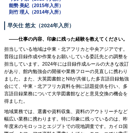
能勢 美紀（2015年入所）
則竹 理人（2014年入所）
早矢仕 悠太（2024年入所）
――仕事の内容、印象に残った経験を教えてください。
担当している地域は中東・北アフリカと中央アジアです。
普段は目録作成や作業をお願いしている委託先との調整を
担当しています。2024年には目録作成ルールの大きな改訂
があり、館内勉強会の開催や業務フローの見直しに携わり
ました。また、大英図書館と
NII
が共催した多言語目録勉強
会にて、中東・北アフリカ資料を例に話題提供を行い、多
言語目録業務について大学図書館などと意見交換の機会を
得ました。
地域業務では、選書や資料収集、資料のアウトリーチなど
幅広い業務に携わります。特に印象に残っているのは、昨
年度末のモロッコとエジプトでの現地調査です。カイロ国