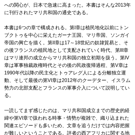
への関心が、日本で急速に高まった。本書はそんな2013年
に刊行されたマリ共和国の通史である。
本書は6つの章で構成される。第I章は植民地化以前にトン
ブクトゥを中心に栄えたガーナ王国、マリ帝国、ソンガイ
帝国の興亡を描く。第II章は17～18世紀の奴隷貿易と、そ
の後フランスの植民地として支配されていく時代、第III章
はマリ連邦の成立からマリ共和国の独立初期を扱う。第IV
章は軍事独裁政権時代とその後の民政復帰過程、第V章は
1990年代以降の民主化とトゥアレグ人による分離独立運
動、そして最後の第VI章は2012年のクーデター、イスラム
勢力の北部支配とフランスの軍事介入について説明してい
る。
一読してまず感じたのは、マリ共和国成立までの歴史的経
緯や第VI章で扱われる時事・情勢が複雑で、織り込まれた
関連エピソードも多いため、文章を追うだけでは内容把握
が難しいということである。評者の西アフリカに関する地