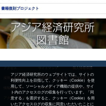
書籍復刻プロジェクト
アクセス
サイトマップ
個人情報保護
アジア経済研究所のウェブサイトでは、サイトの
採用・募集情報
利用規約・免責事項
調達情報
利便性向上を目指して、クッキー（Cookie）を使
用して、ソーシャルメディア機能の提供や、サイ
情報公開
推奨環境
お問い合わせ
ト内のアクセスログの収集を行っています。「同
アクセシビリティ
意する」を選択すると、クッキー（Cookie）を用
いたアクセスログの収集に同意いただいたことに