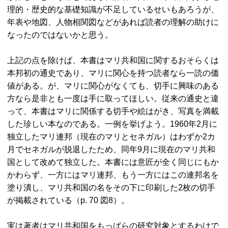
理的・歴史的な基礎知識が不足しているせいもあろうが、
年表や地図、人物相関図などがあれば読者の理解の助けに
なったのではないかと思う。
上記の点を除けば、本書はマリ共和国に関するおそらくは
本邦初の通史であり、マリに関心を持つ読者なら一読の価
値がある。が、マリに関心がなくても、切手に興味のある
方なら是非とも一度は手に取ってほしい。従来の通史と違
って、本書はマリに関係する切手や絵はがき、写真を満載
した珍しい本なのである。一例を挙げよう。1960年2月に
独立したマリ連邦（現在のマリとセネガル）はわずか2カ
月でセネガルが脱退したため、同年9月に現在のマリ共和
国として改めて独立した。本書には意匠が全く同じにもか
かわらず、一方にはマリ連邦、もう一方にはこの連邦名を
塗り潰し、マリ共和国の名をその下に印刷した2枚の切手
が掲載されている（
p.
70 図8）。
実は著者はマリ共和国をもっぱらの研究対象とするわけで