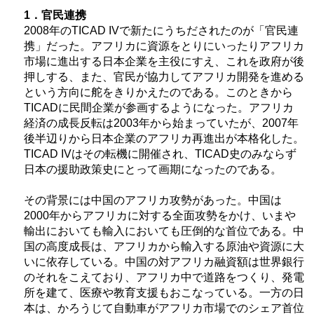
1．官民連携
2008年の
TICAD IV
で新たにうちだされたのが「官民連
携」だった。アフリカに資源をとりにいったりアフリカ
市場に進出する日本企業を主役にすえ、これを政府が後
押しする、また、官民が協力してアフリカ開発を進める
という方向に舵をきりかえたのである。このときから
TICAD
に民間企業が参画するようになった。アフリカ
経済の成長反転は2003年から始まっていたが、2007年
後半辺りから日本企業のアフリカ再進出が本格化した。
TICAD IV
はその転機に開催され、
TICAD
史のみならず
日本の援助政策史にとって画期になったのである。
その背景には中国のアフリカ攻勢があった。中国は
2000年からアフリカに対する全面攻勢をかけ、いまや
輸出においても輸入においても圧倒的な首位である。中
国の高度成長は、アフリカから輸入する原油や資源に大
いに依存している。中国の対アフリカ融資額は世界銀行
のそれをこえており、アフリカ中で道路をつくり、発電
所を建て、医療や教育支援もおこなっている。一方の日
本は、かろうじて自動車がアフリカ市場でのシェア首位