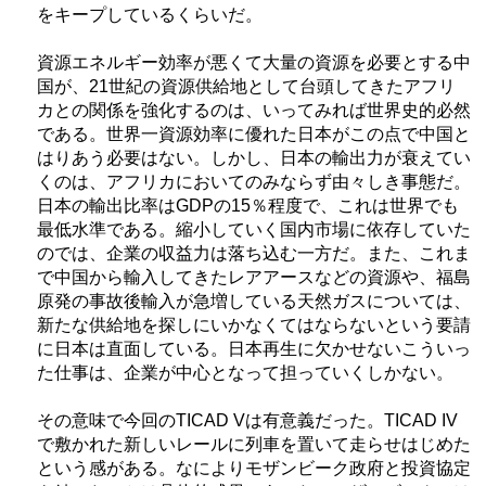
をキープしているくらいだ。
資源エネルギー効率が悪くて大量の資源を必要とする中
国が、21世紀の資源供給地として台頭してきたアフリ
カとの関係を強化するのは、いってみれば世界史的必然
である。世界一資源効率に優れた日本がこの点で中国と
はりあう必要はない。しかし、日本の輸出力が衰えてい
くのは、アフリカにおいてのみならず由々しき事態だ。
日本の輸出比率は
GDP
の15％程度で、これは世界でも
最低水準である。縮小していく国内市場に依存していた
のでは、企業の収益力は落ち込む一方だ。また、これま
で中国から輸入してきたレアアースなどの資源や、福島
原発の事故後輸入が急増している天然ガスについては、
新たな供給地を探しにいかなくてはならないという要請
に日本は直面している。日本再生に欠かせないこういっ
た仕事は、企業が中心となって担っていくしかない。
その意味で今回の
TICAD V
は有意義だった。
TICAD IV
で敷かれた新しいレールに列車を置いて走らせはじめた
という感がある。なによりモザンビーク政府と投資協定