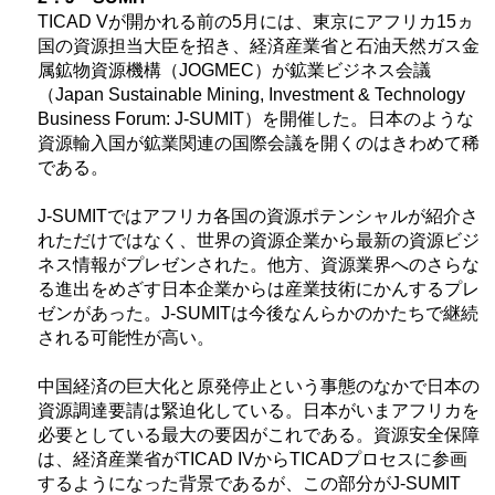
TICAD V
が開かれる前の5月には、東京にアフリカ15ヵ
国の資源担当大臣を招き、経済産業省と石油天然ガス金
属鉱物資源機構（
JOGMEC
）が鉱業ビジネス会議
（
Japan Sustainable Mining, Investment & Technology
Business Forum: J-SUMIT
）を開催した。日本のような
資源輸入国が鉱業関連の国際会議を開くのはきわめて稀
である。
J-SUMIT
ではアフリカ各国の資源ポテンシャルが紹介さ
れただけではなく、世界の資源企業から最新の資源ビジ
ネス情報がプレゼンされた。他方、資源業界へのさらな
る進出をめざす日本企業からは産業技術にかんするプレ
ゼンがあった。
J-SUMIT
は今後なんらかのかたちで継続
される可能性が高い。
中国経済の巨大化と原発停止という事態のなかで日本の
資源調達要請は緊迫化している。日本がいまアフリカを
必要としている最大の要因がこれである。資源安全保障
は、経済産業省が
TICAD IV
から
TICAD
プロセスに参画
するようになった背景であるが、この部分が
J-SUMIT