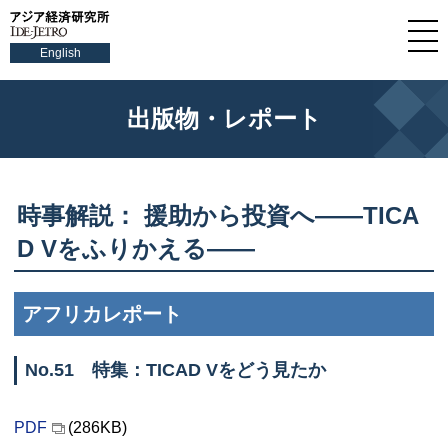
English
出版物・レポート
時事解説： 援助から投資へ——
TICA
D V
をふりかえる——
アフリカレポート
No.51
特集：
TICAD V
をどう見たか
PDF
(286KB)