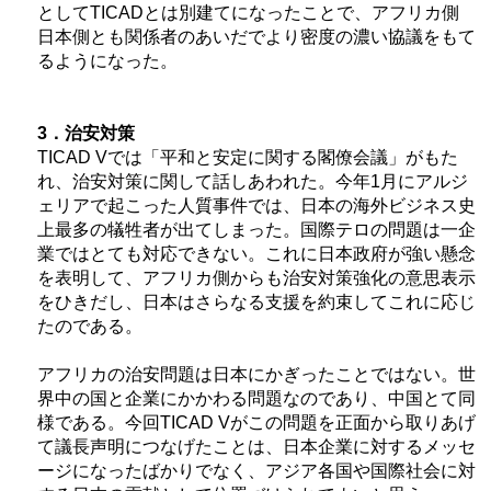
として
TICAD
とは別建てになったことで、アフリカ側
日本側とも関係者のあいだでより密度の濃い協議をもて
るようになった。
3．治安対策
TICAD V
では「平和と安定に関する閣僚会議」がもた
れ、治安対策に関して話しあわれた。今年1月にアルジ
ェリアで起こった人質事件では、日本の海外ビジネス史
上最多の犠牲者が出てしまった。国際テロの問題は一企
業ではとても対応できない。これに日本政府が強い懸念
を表明して、アフリカ側からも治安対策強化の意思表示
をひきだし、日本はさらなる支援を約束してこれに応じ
たのである。
アフリカの治安問題は日本にかぎったことではない。世
界中の国と企業にかかわる問題なのであり、中国とて同
様である。今回
TICAD V
がこの問題を正面から取りあげ
て議長声明につなげたことは、日本企業に対するメッセ
ージになったばかりでなく、アジア各国や国際社会に対