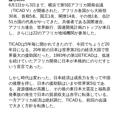
6月1日から3日まで、横浜で第5回アフリカ開発会議
（
TICAD V
）が開催された。アフリカ各国から大統領
30名、首相5名、国王1名、閣僚14名、その他1名、合計
51カ国の代表がやってきた。共催者である国際連合、
アフリカ連合、世界銀行、国連開発計画のトップが来日
し、さらには22のアフリカ地域機関が参加した。
TICAD
は5年毎に開かれてきたので、今回でちょうど20
年目になる。20年前の日本は世界第2位の経済大国で世
界最大の援助国だった。1993年の第1回
TICAD
は、低迷
を続けていたアフリカ開発に日本が本格的にのりだすと
いう宣言であった。
しかし時代は変わった。日本経済は成長力を失って中国
の後塵を拝し、日本の援助額はいまや世界第5位であ
る。資源価格が高騰し、その後の東日本大震災と福島原
発事故の発生で日本の貿易収支は赤字に転落している。
一方アフリカ経済は絶好調だ。
TICAD
も、前回の会議
で大きく方針を転換した。