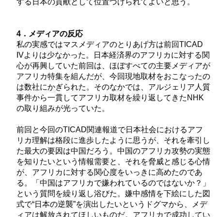
する日本の貢献として位置づけられてよいと思う。
4．メディアの反応
私の実感ではマスメディアのとりあげ方は前回
TICAD
IV
よりは少なかった。日本経済界のアフリカに対する関
心が再興していた前回は、ほぼすべての主要メディアが
アフリカ特集を組んだが、今回現地取材をおこなったの
は数社にかぎられた。そのなかでは、アルジェリア人質
事件から一貫してアフリカ取材を繰り返してきたNHK
の取り組みが光っていた。
前回と今回の
TICAD
関連報道で日本社会におけるアフ
リカ理解は格段に進歩したように思うが、それを牽引し
た最大の要因は中国だろう。中国のアフリカ攻勢の実態
を知りたいという情報需要と、それを脅威と感じる心情
が、アフリカに対する関心度をいっきに高めたのであ
る。「中国はアフリカで嫌われているのではないか？」
という質問を繰り返し浴びた。嫌中感情を下絵にした図
式で“日本の逆襲”を演出したいというドグマから、メデ
ィアは解放されてほしいものだ。アフリカで成功してい