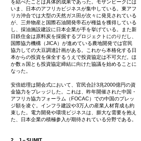
を結べたことは具体的成果であった。モザンビークには
いま、日本のアフリカビジネスが集中している。東アフ
リカ沖合では大型の天然ガス田が次々に発見されている
が、三井物産と国際石油開発帝石が権益を獲得している
し、採油施設建設に日本企業が手を挙げている。また新
日鉄住金は原料炭を採掘するプロジェクトにのりだし、
国際協力機構（
JICA
）が進めている農地開発では官民
協力しての大豆調達計画がある。これから本格化する日
本からの投資を保全するうえで投資協定は不可欠だ。ほ
か数ヵ国とも投資協定締結に向けた協議を始めることに
なった。
安倍総理は開会式において、官民合計3兆2000億円の資
金協力をプレッジした。これは、昨年開催された中国・
アフリカ協力フォーラム（
FOCAC
）での中国のプレッ
ジ額を凌ぐ。インフラ建設や3万人の産業人材育成も約
束した。電力開発や環境ビジネスは、膨大な需要を抱え
た、日本企業の積極参入が期待されている分野である。
2．J－SUMIT