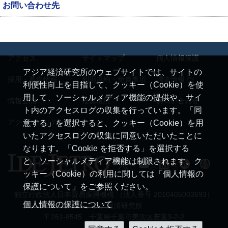
お問い合わせ先
アクセス
サイトマップ
個人情報保護
アジア経済研究所のウェブサイトでは、サイトの
採用・募集情報
利用規約・免責事項
調達情報
利便性向上を目指して、クッキー（Cookie）を使
用して、ソーシャルメディア機能の提供や、サイ
情報公開
推奨環境
お問い合わせ
ト内のアクセスログの収集を行っています。「同
アクセシビリティ
意する」を選択すると、クッキー（Cookie）を用
いたアクセスログの収集に同意いただいたことに
なります。「Cookie を拒否する」を選択する
と、ソーシャルメディア機能は制限されます。ク
ッキー（Cookie）の利用に関しては「個人情報の
保護について」をご参照ください。
独立行政法人日本貿易振興機構 （法人番号 2010405003693）
個人情報の保護について
アジア経済研究所
〒261-8545 千葉県千葉市美浜区若葉3-2-2