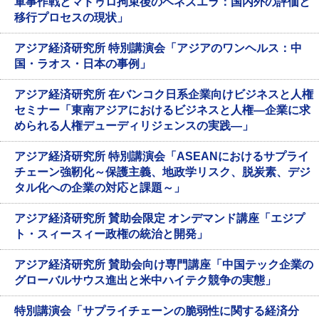
軍事作戦とマドゥロ拘束後のベネズエラ：国内外の評価と
移行プロセスの現状」
アジア経済研究所 特別講演会「アジアのワンヘルス：中
国・ラオス・日本の事例」
アジア経済研究所 在バンコク日系企業向けビジネスと人権
セミナー「東南アジアにおけるビジネスと人権―企業に求
められる人権デューディリジェンスの実践―」
アジア経済研究所 特別講演会「ASEANにおけるサプライ
チェーン強靭化～保護主義、地政学リスク、脱炭素、デジ
タル化への企業の対応と課題～」
アジア経済研究所 賛助会限定 オンデマンド講座「エジプ
ト・スィースィー政権の統治と開発」
アジア経済研究所 賛助会向け専門講座「中国テック企業の
グローバルサウス進出と米中ハイテク競争の実態」
特別講演会「サプライチェーンの脆弱性に関する経済分