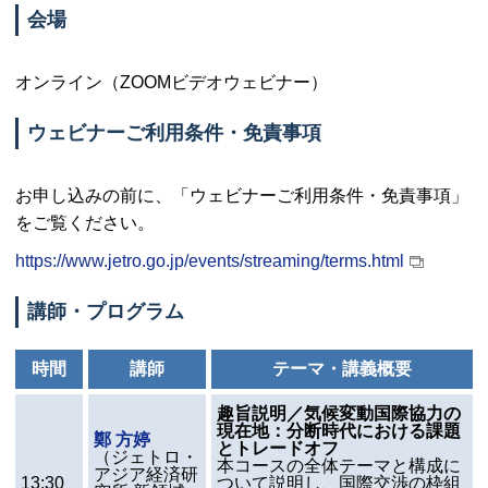
会場
オンライン（
ZOOM
ビデオウェビナー）
ウェビナーご利用条件・免責事項
お申し込みの前に、「ウェビナーご利用条件・免責事項」
をご覧ください。
https://www.jetro.go.jp/events/streaming/terms.html
講師・プログラム
時間
講師
テーマ・講義概要
趣旨説明／気候変動国際協力の
現在地：分断時代における課題
鄭 方婷
とトレードオフ
（ジェトロ・
本コースの全体テーマと構成に
アジア経済研
13:30
ついて説明し、国際交渉の枠組