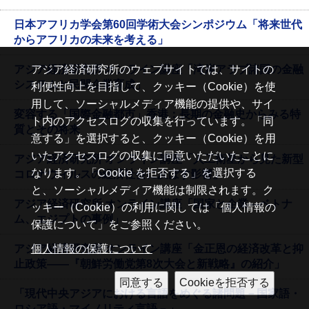
日本アフリカ学会第60回学術大会シンポジウム「将来世代
からアフリカの未来を考える」
アジア経済研究所 オンライン講座「湾岸アラブ諸国の金融
アジア経済研究所のウェブサイトでは、サイトの
システムと民間企業育成」
利便性向上を目指して、クッキー（Cookie）を使
用して、ソーシャルメディア機能の提供や、サイ
変容する「国際金融都市」香港：長期の金融史からみる特
ト内のアクセスログの収集を行っています。「同
質とその将来
意する」を選択すると、クッキー（Cookie）を用
いたアクセスログの収集に同意いただいたことに
アジア経済研究所 オンライン講座「人工衛星から見た新型
なります。「Cookie を拒否する」を選択する
コロナウィルスの経済社会に及ぼす影響」
と、ソーシャルメディア機能は制限されます。ク
アジア経済研究所 オンライン講座「国家と企業―ベトナ
ッキー（Cookie）の利用に関しては「個人情報の
ム、エジプトの事例」
保護について」をご参照ください。
アジア経済研究所 オンライン講座「金正恩の経済改革と抑
個人情報の保護について
止政策――『朝鮮労働党第8次大会と新戦略』の紹介」
「現代中央アジアにおける言語をめぐる諸問題－国家語・
ロシア語・マイノリティ言語－」