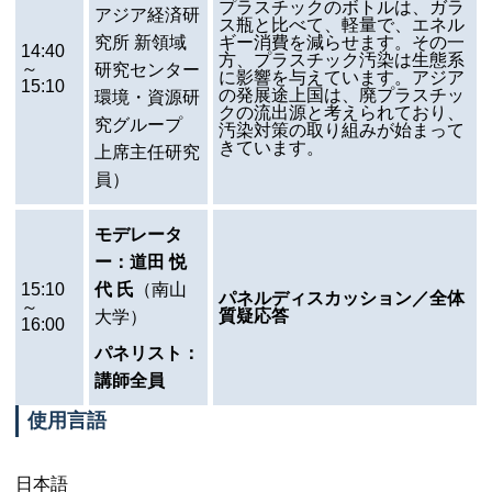
プラスチックのボトルは、ガラ
アジア経済研
ス瓶と比べて、軽量で、エネル
究所 新領域
ギー消費を減らせます。その一
14:40
方、プラスチック汚染は生態系
～
研究センター
に影響を与えています。アジア
15:10
の発展途上国は、廃プラスチッ
環境・資源研
クの流出源と考えられており、
究グループ
汚染対策の取り組みが始まって
きています。
上席主任研究
員）
モデレータ
ー：道田 悦
15:10
代 氏
（南山
パネルディスカッション／全体
～
質疑応答
大学）
16:00
パネリスト：
講師全員
使用言語
日本語