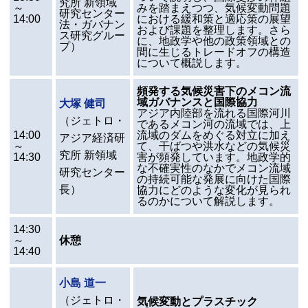
究所 新領域
～
みを踏まえつつ、気候変動問題
研究センター
14:00
における緩和策と適応策の展望
法・ガバナン
および課題を整理します。さら
ス研究グルー
に、地政学や他の政策領域との
プ）
間に生じるトレードオフの構造
について概説します。
頻発する気候災害下のメコン流
域ガバナンスと国際協力
大塚 健司
アジア内陸部を流れる国際河川
（ジェトロ・
であるメコン河の流域では、上
14:00
流域のダムをめぐる対立に加え
アジア経済研
～
て、干ばつや洪水などの気候災
究所 新領域
14:30
害が頻発しています。地政学的
な不確実性のなかでメコン流域
研究センター
の持続可能な発展に向けた国際
長）
協力にどのような変化が見られ
るのかについて解説します。
14:30
～
休憩
14:40
小島 道一
（ジェトロ・
気候変動とプラスチック