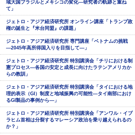
域大国ブラジルとメキシコの変化―研究者の軌跡と重ね
て」
ジェトロ・アジア経済研究所 オンライン講座「トランプ政
権の誕生と『米台同盟』の課題」
ジェトロ・アジア経済研究所 専門講座「ベトナムの挑戦
―2045年高所得国入りを目指して―」
ジェトロ・アジア経済研究所 特別講演会「チリにおける制
憲プロセス―各国の安定と成長に向けたラテンアメリカか
らの教訓」
ジェトロ・アジア経済研究所 特別講演会「タイにおける地
理的表示（GI）制度と地域振興の可能性―タイ南部におけ
るGI製品の事例から―」
ジェトロ・アジア経済研究所 特別講演会「アンワル・イブ
ラヒム首相は分裂するマレーシア政治を乗り越えられるの
か？」