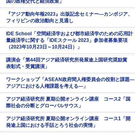
国の政権交代と経済政策」
『アジア動向年報2023』出版記念セミナー―カンボジア、
フィリピンの政治動向と見通し
IDE School「空間経済学および都市経済学のための応用計
量経済学に関する「IDEスクール 2023」参加者募集要項
（2023年10月23日～10月24日）」
講演会「第44回アジア経済研究所発展途上国研究奨励賞
表彰式・受賞講演」
ワークショップ「ASEAN政府間人権委員会の役割と課題―
アジアにおける人権課題を考える―」
アジア経済研究所 夏期公開オンライン講座 コース2「国
際社会の分断とグローバルサウス」
アジア経済研究所 夏期公開オンライン講座 コース1「開
発途上国における手話とろう社会の実情」