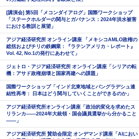
[講演会] 第5回「メコンダイアログ」国際ワークショップ
「ステークホルダーの関与とガバナンス：2024年洪水被害
における教訓と展望」
アジア経済研究所 オンライン講座 「メキシコAMLO政権の
総括およびチリの鉄鋼業：『ラテンアメリカ・レポート』
Vol. 42, No.1の発行にあわせて」
ジェトロ・アジア経済研究所 オンライン講座「シリアの転
機：アサド政権崩壊と国家再建への課題」
国際ワークショップ「インド北東地域とバングラデシュ連
結性再考： 日本はどう関与していくことができるのか」
アジア経済研究所オンライン講座「政治的変化を求めたス
リランカ――2024年大統領・国会議員選挙から分かること
――」
アジア経済研究所 賛助会限定 オンデマンド講座「AIにおい