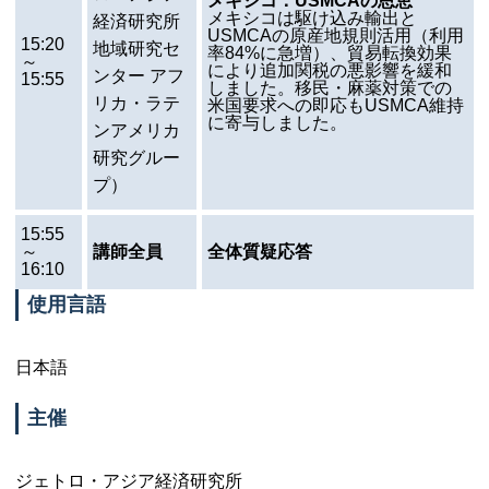
メキシコ：
USMCA
の恩恵
メキシコは駆け込み輸出と
経済研究所
USMCA
の原産地規則活用（利用
15:20
地域研究セ
率84%に急増）、貿易転換効果
～
により追加関税の悪影響を緩和
ンター アフ
15:55
しました。移民・麻薬対策での
リカ・ラテ
米国要求への即応も
USMCA
維持
に寄与しました。
ンアメリカ
研究グルー
プ）
15:55
～
講師全員
全体質疑応答
16:10
使用言語
日本語
主催
ジェトロ・アジア経済研究所