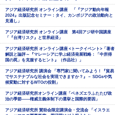
アジア経済研究所 オンライン講座 「『アジア動向年報
2024』出版記念セミナー：タイ、カンボジアの政治動向と
見通し」
アジア経済研究所 オンライン講座 第4回アジ研中国講座
「『台湾リスク』と世界経済」
アジア経済研究所 オンライン講座 <トークイベント>「著者
解説と論評～『マレーシアに学ぶ経済発展戦略：「中所得
国の罠」を克服するヒント』（作品社）」
アジア経済研究所 講演会 「専門家に聞いてみよう！『貿易
でサステナブルな社会を実現できますか？』－ SDGsや気
候変動に対するWTOの役割」
アジア経済研究所オンライン講座「ベネズエラふたたび政
治の季節――権威主義体制下の選挙と国際的要因」
アジア経済研究所 賛助会限定講演会・交流会 「イスラエ