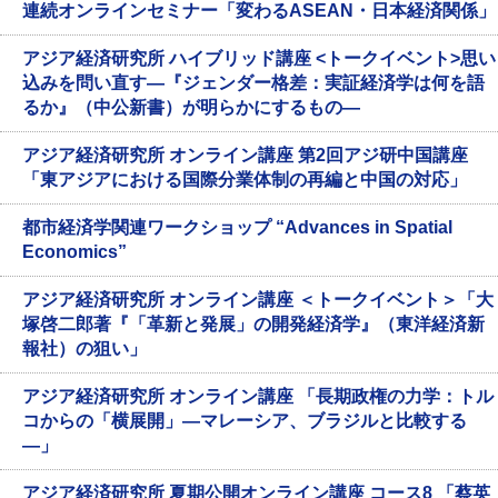
連続オンラインセミナー「変わるASEAN・日本経済関係」
アジア経済研究所 ハイブリッド講座 <トークイベント>思い
込みを問い直す―『ジェンダー格差：実証経済学は何を語
るか』（中公新書）が明らかにするもの―
アジア経済研究所 オンライン講座 第2回アジ研中国講座
「東アジアにおける国際分業体制の再編と中国の対応」
都市経済学関連ワークショップ “Advances in Spatial
Economics”
アジア経済研究所 オンライン講座 ＜トークイベント＞「大
塚啓二郎著『「革新と発展」の開発経済学』（東洋経済新
報社）の狙い」
アジア経済研究所 オンライン講座 「長期政権の力学：トル
コからの「横展開」―マレーシア、ブラジルと比較する
―」
アジア経済研究所 夏期公開オンライン講座 コース8 「蔡英