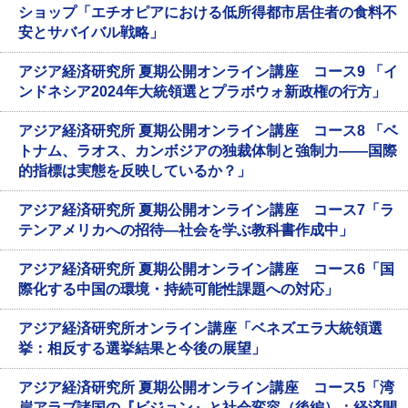
ショップ「エチオピアにおける低所得都市居住者の食料不
安とサバイバル戦略」
アジア経済研究所 夏期公開オンライン講座 コース9 「イ
ンドネシア2024年大統領選とプラボウォ新政権の行方」
アジア経済研究所 夏期公開オンライン講座 コース8 「ベ
トナム、ラオス、カンボジアの独裁体制と強制力――国際
的指標は実態を反映しているか？」
アジア経済研究所 夏期公開オンライン講座 コース7「ラ
テンアメリカへの招待―社会を学ぶ教科書作成中」
アジア経済研究所 夏期公開オンライン講座 コース6「国
際化する中国の環境・持続可能性課題への対応」
アジア経済研究所オンライン講座「ベネズエラ大統領選
挙：相反する選挙結果と今後の展望」
アジア経済研究所 夏期公開オンライン講座 コース5「湾
岸アラブ諸国の『ビジョン』と社会変容（後編）：経済開