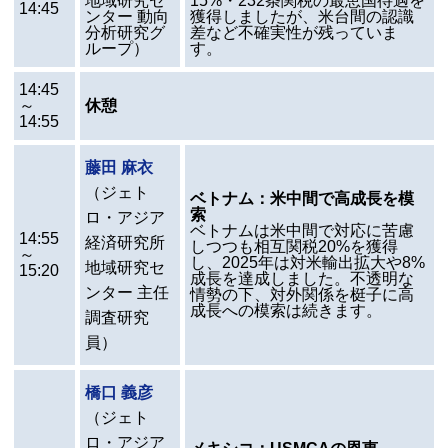
地域研究セ
15%・232条関税の最恵国待遇を
14:45
ンター 動向
獲得しましたが、米台間の認識
分析研究グ
差など不確実性が残っていま
ループ）
す。
14:45
～
休憩
14:55
藤田 麻衣
（ジェト
ベトナム：米中間で高成長を模
索
ロ・アジア
ベトナムは米中間で対応に苦慮
14:55
経済研究所
しつつも相互関税20%を獲得
～
し、2025年は対米輸出拡大や8%
地域研究セ
15:20
成長を達成しました。不透明な
ンター 主任
情勢の下、対外関係を梃子に高
成長への模索は続きます。
調査研究
員）
橋口 義彦
（ジェト
ロ・アジア