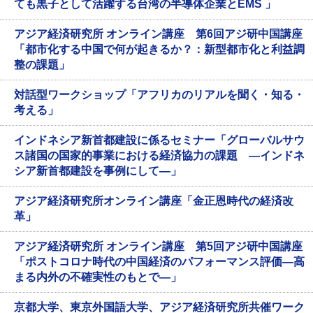
ても黒子として活躍する台湾の半導体企業とEMS 」
アジア経済研究所 オンライン講座 第6回アジ研中国講座
「都市化する中国で何が起きるか？：新型都市化と利益調
整の課題」
対話型ワークショップ「アフリカのリアルを聞く・知る・
考える」
インドネシア新首都建設に係るセミナー「グローバルサウ
ス諸国の国家的事業における経済協力の課題 ―インドネ
シア新首都建設を事例にして―」
アジア経済研究所オンライン講座「金正恩時代の経済改
革」
アジア経済研究所 オンライン講座 第5回アジ研中国講座
「ポストコロナ時代の中国経済のパフォーマンス評価―高
まる内外の不確実性のもとで―」
京都大学、東京外国語大学、アジア経済研究所共催ワーク