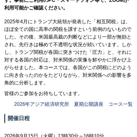
す。事前にご利用の
PC
・スマートフォン等で、
ZOOM
が
利用可能かご確認ください。
2025年4月にトランプ大統領が発表した「相互関税」は、
ほぼ全ての国に高率の関税を課すという前例のないもので
した。その後、米国最高裁の判断などにより一部が無効と
され、先行きは極めて不透明な状況が続いています。しか
し、トランプ関税が各国に突きつけた「圧力」と、それに
対する各国の対応は、対米関係の実像を鮮やかに浮かび上
がらせました。本コースでは、各国がこの関税にどのよう
に向き合ったのかをたどりながら、対米関係への影響を多
角的に分析します。
皆様のご参加をお待ちしています。
2026年アジア経済研究所 夏期公開講座 コース一覧
開催日程
2026年9月15日（火曜）13時30分～16時10分