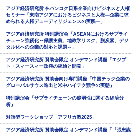
アジア経済研究所 在バンコク日系企業向けビジネスと人権
セミナー「東南アジアにおけるビジネスと人権―企業に求
められる人権デューディリジェンスの実践―」
アジア経済研究所 特別講演会「ASEANにおけるサプライ
チェーン強靭化～保護主義、地政学リスク、脱炭素、デジ
タル化への企業の対応と課題～」
アジア経済研究所 賛助会限定 オンデマンド講座「エジプ
ト・スィースィー政権の統治と開発」
アジア経済研究所 賛助会向け専門講座「中国テック企業の
グローバルサウス進出と米中ハイテク競争の実態」
特別講演会「サプライチェーンの脆弱性に関する経済分
析」
対話型ワークショップ「アフリカ塾2025」
アジア経済研究所 賛助会限定 オンデマンド講座「『張忠謀