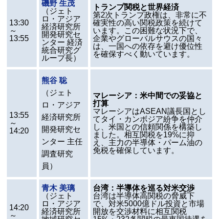
磯野 生茂
トランプ関税と世界経済
（ジェト
第2次トランプ政権は、非常に不
ロ・アジア
13:30
確実性の高い関税政策を続けて
経済研究所
～
います。この困難な状況下で、
開発研究セ
13:55
企業やグローバルサウスの国々
ンター 経済
は、一国への依存を避け優位性
統合研究グ
を確保すべく動いています。
ループ長）
熊谷 聡
（ジェト
マレーシア：米中間での妥協と
打算
ロ・アジア
マレーシアは
ASEAN
議長国とし
13:55
経済研究所
てタイ・カンボジア紛争を仲介
～
し、米国との信頼関係を構築し
開発研究セ
14:20
ました。相互関税を19%に抑
ンター 主任
え、主力の半導体・パーム油の
免税を確保しています。
調査研究
員）
青木 美璃
台湾：半導体を巡る対米交渉
（ジェト
台湾は半導体高関税の脅威下
ロ・アジア
で、対米5000億ドル投資と市場
14:20
経済研究所
開放を交渉材料に相互関税
～