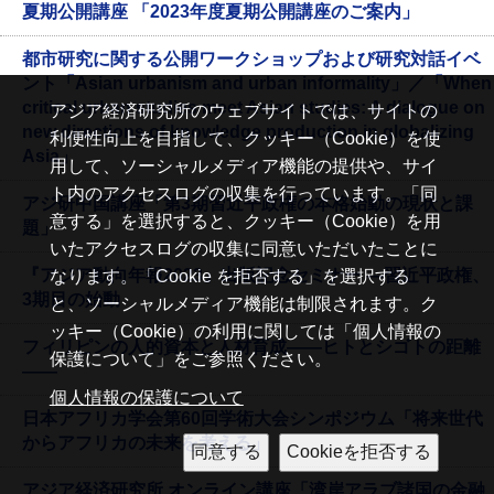
夏期公開講座 「2023年度夏期公開講座のご案内」
都市研究に関する公開ワークショップおよび研究対話イベ
ント「Asian urbanism and urban informality」／「When
critical urban studies meet Asian studies: A dialogue on
アジア経済研究所のウェブサイトでは、サイトの
new directions of knowledge production in globalizing
利便性向上を目指して、クッキー（Cookie）を使
Asia」
用して、ソーシャルメディア機能の提供や、サイ
ト内のアクセスログの収集を行っています。「同
アジ研中国講座「第3期習近平政権の本格始動の現状と課
意する」を選択すると、クッキー（Cookie）を用
題」
いたアクセスログの収集に同意いただいたことに
『アジア動向年報2023』出版記念セミナー ―習近平政権、
なります。「Cookie を拒否する」を選択する
3期目の始動
と、ソーシャルメディア機能は制限されます。ク
ッキー（Cookie）の利用に関しては「個人情報の
フィリピンの人的資本と人材育成——ヒトとシゴトの距離
保護について」をご参照ください。
——
個人情報の保護について
日本アフリカ学会第60回学術大会シンポジウム「将来世代
からアフリカの未来を考える」
アジア経済研究所 オンライン講座「湾岸アラブ諸国の金融