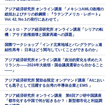
アジア経済研究所 オンライン講座 「メキシコAMLO政権の
総括およびチリの鉄鋼業：『ラテンアメリカ・レポート』
Vol. 42, No.1の発行にあわせて」
ジェトロ・アジア経済研究所 オンライン講座「シリアの転
機：アサド政権崩壊と国家再建への課題」
国際ワークショップ「インド北東地域とバングラデシュ連
結性再考： 日本はどう関与していくことができるのか」
アジア経済研究所オンライン講座「政治的変化を求めたス
リランカ――2024年大統領・国会議員選挙から分かること
――」
アジア経済研究所 賛助会限定 オンデマンド講座「AIにおい
ても黒子として活躍する台湾の半導体企業とEMS 」
アジア経済研究所 オンライン講座 第6回アジ研中国講座
「都市化する中国で何が起きるか？：新型都市化と利益調