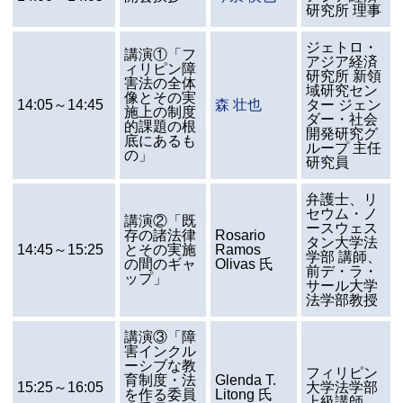
研究所 理事
ジェトロ・
講演①「フ
アジア経済
ィリピン障
研究所 新領
害法の全体
域研究セン
像とその実
14:05～14:45
森 壮也
ター ジェン
施上の制度
ダー・社会
的課題の根
開発研究グ
底にあるも
ループ 主任
の」
研究員
弁護士、リ
セウム・ノ
講演②「既
ースウェス
存の諸法律
Rosario
タン大学法
14:45～15:25
とその実施
Ramos
学部 講師、
の間のギャ
Olivas 氏
前デ・ラ・
ップ」
サール大学
法学部教授
講演③「障
害インクル
ーシブな教
フィリピン
育制度・法
Glenda T.
15:25～16:05
大学法学部
を作る委員
Litong 氏
上級講師