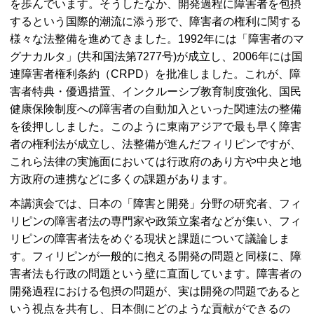
を歩んでいます。そうしたなか、開発過程に障害者を包摂
するという国際的潮流に添う形で、障害者の権利に関する
様々な法整備を進めてきました。1992年には「障害者のマ
グナカルタ」(共和国法第7277号)が成立し、2006年には国
連障害者権利条約（
CRPD
）を批准しました。これが、障
害者特典・優遇措置、インクルーシブ教育制度強化、国民
健康保険制度への障害者の自動加入といった関連法の整備
を後押ししました。このように東南アジアで最も早く障害
者の権利法が成立し、法整備が進んだフィリピンですが、
これら法律の実施面においては行政府のあり方や中央と地
方政府の連携などに多くの課題があります。
本講演会では、日本の「障害と開発」分野の研究者、フィ
リピンの障害者法の専門家や政策立案者などが集い、フィ
リピンの障害者法をめぐる現状と課題について議論しま
す。フィリピンが一般的に抱える開発の問題と同様に、障
害者法も行政の問題という壁に直面しています。障害者の
開発過程における包摂の問題が、実は開発の問題であると
いう視点を共有し、日本側にどのような貢献ができるの