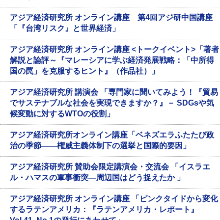
アジア経済研究所 オンライン講座 第4回アジ研中国講座
「『台湾リスク』と世界経済」
アジア経済研究所 オンライン講座 <トークイベント>「著者
解説と論評～『マレーシアに学ぶ経済発展戦略：「中所得
国の罠」を克服するヒント』（作品社）」
アジア経済研究所 講演会 「専門家に聞いてみよう！『貿易
でサステナブルな社会を実現できますか？』－ SDGsや気
候変動に対するWTOの役割」
アジア経済研究所オンライン講座「ベネズエラふたたび政
治の季節――権威主義体制下の選挙と国際的要因」
アジア経済研究所 賛助会限定講演会・交流会 「イスラエ
ル・ハマスの軍事衝突—周辺国はどう捉えたか 」
アジア経済研究所 オンライン講座 「ピンクタイドから変化
するラテンアメリカ：『ラテンアメリカ・レポート』