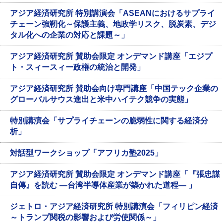
アジア経済研究所 特別講演会「ASEANにおけるサプライ
チェーン強靭化～保護主義、地政学リスク、脱炭素、デジ
タル化への企業の対応と課題～」
アジア経済研究所 賛助会限定 オンデマンド講座「エジプ
ト・スィースィー政権の統治と開発」
アジア経済研究所 賛助会向け専門講座「中国テック企業の
グローバルサウス進出と米中ハイテク競争の実態」
特別講演会「サプライチェーンの脆弱性に関する経済分
析」
対話型ワークショップ「アフリカ塾2025」
アジア経済研究所 賛助会限定 オンデマンド講座「『張忠謀
自傳』を読む ―台湾半導体産業が築かれた道程― 」
ジェトロ・アジア経済研究所 特別講演会「フィリピン経済
～トランプ関税の影響および労使関係～」