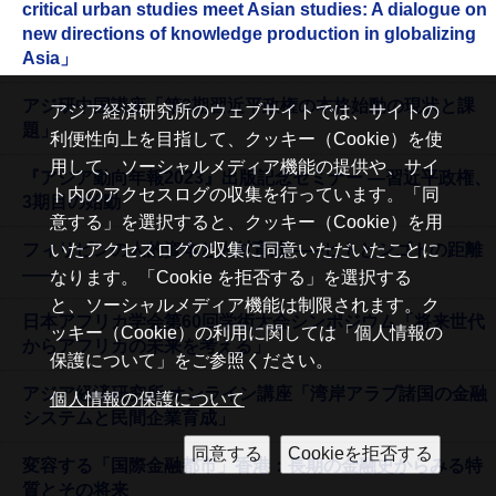
critical urban studies meet Asian studies: A dialogue on
new directions of knowledge production in globalizing
Asia」
アジ研中国講座「第3期習近平政権の本格始動の現状と課
アジア経済研究所のウェブサイトでは、サイトの
題」
利便性向上を目指して、クッキー（Cookie）を使
用して、ソーシャルメディア機能の提供や、サイ
『アジア動向年報2023』出版記念セミナー ―習近平政権、
ト内のアクセスログの収集を行っています。「同
3期目の始動
意する」を選択すると、クッキー（Cookie）を用
フィリピンの人的資本と人材育成——ヒトとシゴトの距離
いたアクセスログの収集に同意いただいたことに
——
なります。「Cookie を拒否する」を選択する
と、ソーシャルメディア機能は制限されます。ク
日本アフリカ学会第60回学術大会シンポジウム「将来世代
ッキー（Cookie）の利用に関しては「個人情報の
からアフリカの未来を考える」
保護について」をご参照ください。
アジア経済研究所 オンライン講座「湾岸アラブ諸国の金融
個人情報の保護について
システムと民間企業育成」
変容する「国際金融都市」香港：長期の金融史からみる特
質とその将来