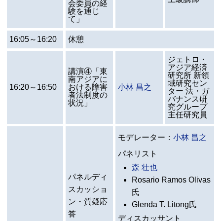
会委員の経
験を通じ
て」
16:05～16:20
休憩
ジェトロ・
アジア経済
講演④「東
研究所 新領
南アジアに
域研究セン
16:20～16:50
おける障害
小林 昌之
ター 法・ガ
者法制度の
バナンス研
状況」
究グループ
主任研究員
モデレーター：
小林 昌之
パネリスト
森 壮也
パネルディ
Rosario Ramos Olivas
スカッショ
氏
ン・質疑応
Glenda T. Litong氏
答
ディスカッサント