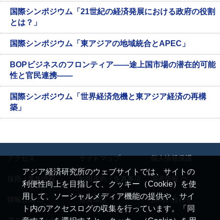
国際シンポジウム「21世紀の経済発展における政府の役割
とは？」
国際シンポジウム「東アジアの地域統合とAPEC」
BOPビジネスのフロンティア——途上国市場の潜在的可能
性と官民連携——
国際シンポジウム「世界経済危機と東アジア経済の再構
築」
アクセス
サイトマップ
個人情報保護
アジア経済研究所のウェブサイトでは、サイトの
採用・募集情報
利用規約・免責事項
調達情報
利便性向上を目指して、クッキー（Cookie）を使
用して、ソーシャルメディア機能の提供や、サイ
情報公開
推奨環境
お問い合わせ
ト内のアクセスログの収集を行っています。「同