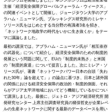
ンポジウムを開催しました。本シンポジウムは経済産業省
主催「経済安全保障グローバルフォーラム・ウィークス」
の関連イベントとして開催し、ジョージタウン大学のアブ
ラハム・ニューマン氏、ブルッキングス研究所のミレヤ・
ソリース氏をはじめとする当分野の有識者3名を招き、
「ネットワーク地政学の時代をいかに生き抜くか」をテー
マに議論しました。
最初の講演では、アブラハム・ニューマン氏が「相互依存
の武器化」について紹介し、経済安全保障のための制度的
発展という問題に関して、
EU
の「制度的未熟さ」と米国
の「制度的衰退」について提言しました。次にミレア・ソ
リース氏が、著書『ネットワークパワー日本の台頭「失わ
れた30年」論を超えて」』の論点に基づき、日本と諸外国
の関係における経済安全保障の政治的・制度的側面、それ
らがアジア太平洋地域においてどう機能しているかについ
て講演しました。最後に、ジェトロ・アジア経済研究所 開
発研究センター 上席主任調査研究員の猪俣哲史が企業レベ
ルの生産ネットワークに関する最新のデータベースを用い