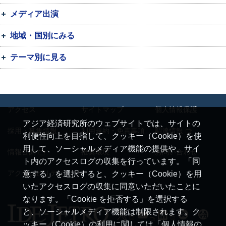
メディア出演
地域・国別にみる
テーマ別に見る
アクセス
サイトマップ
個人情報保護
アジア経済研究所のウェブサイトでは、サイトの
採用・募集情報
利用規約・免責事項
調達情報
利便性向上を目指して、クッキー（Cookie）を使
用して、ソーシャルメディア機能の提供や、サイ
情報公開
推奨環境
お問い合わせ
ト内のアクセスログの収集を行っています。「同
アクセシビリティ
意する」を選択すると、クッキー（Cookie）を用
いたアクセスログの収集に同意いただいたことに
なります。「Cookie を拒否する」を選択する
と、ソーシャルメディア機能は制限されます。ク
ッキー（Cookie）の利用に関しては「個人情報の