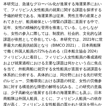
本研究は、急速なグローバル化が進展する海運業界におい
て、フィリピン人女性船員の就業に関する課題を探求する
予備的研究である。海運業界は従来、男性主導の産業とさ
れてきたが、船員確保という喫緊の課題に直面する中で、
近年、女性の積極的な登用を推進している。しかしなが
ら、女性の参入に際しては、制度的、社会的、文化的な諸
課題が依然として存在している。本研究では、2021年に世
界最大の船員供給国となり（
BIMCO
2021）、日本商船隊
で働く外国人船員の72%を占める（日本船主協会 2024）
フィリピン人に着目し、フィリピン人女性船員の養成過程
および就業過程における主要な課題は何かという点に焦点
を当て、外航商船に就労する女性船員が直面する諸課題を
体系的に分析する。具体的には、同分野における先行研究
のレビュー、労働環境における課題の特定、女性の労働参
加に対する構造的な障壁の解明を試みる。この研究の意義
は、少子高齢化が進展する日本の海運業界にも及ぶ。日本
商船隊は外国人船員、とくに、フィリピン人船員への依存
度が高く、フィリピン人女性船員の置かれた状況を明らか