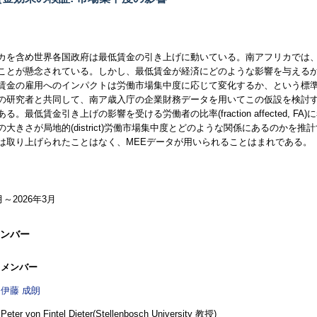
カを含め世界各国政府は最低賃金の引き上げに動いている。南アフリカでは
ことが懸念されている。しかし、最低賃金が経済にどのような影響を与える
賃金の雇用へのインパクトは労働市場集中度に応じて変化するか、という標
の研究者と共同して、南ア歳入庁の企業財務データを用いてこの仮設を検討
ある。最低賃金引き上げの影響を受ける労働者の比率(
fraction affected, FA
)
の大きさが局地的(
district
)労働市場集中度とどのような関係にあるのかを推
は取り上げられたことはなく、
MEE
データが用いられることはまれである。
月～2026年3月
ンバー
メンバー
伊藤 成朗
Peter von Fintel Dieter(
Stellenbosch University
教授)