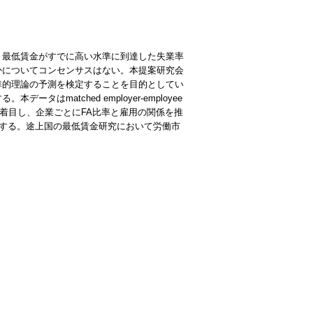
、最低賃金がすでに高い水準に到達した失業率
かについてコンセンサスはない。本提案研究会
準的理論の予測を検定することを目的としてい
する。本データは
matched employer-employee
に着目し、企業ごとに
FA
比率と雇用の関係を推
計する。途上国の最低賃金研究において労働市