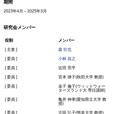
期間
2023年4月～2025年3月
研究会メンバー
役割
メンバー
[ 主査 ]
森 壮也
[ 委員 ]
小林 昌之
[ 委員 ]
近田 亮平
[ 委員 ]
宮本 律子(秋田大学 教授)
[ 委員 ]
金子 倫子(ウィットウォー
ターズランド大 専任講師)
[ 委員 ]
亀井 伸孝(愛知県立大学 教
授)
[ 委員 ]
古田 弘子(熊本大学 教授)