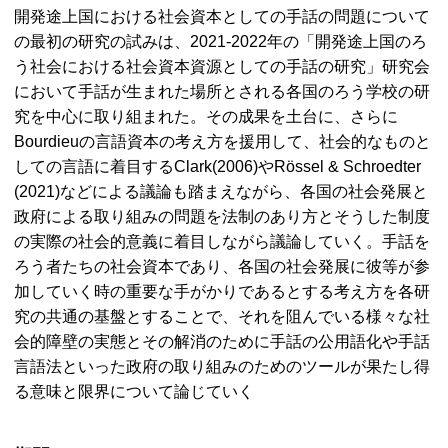
開発途上国における社会資本としての手話の問題について
の最初の研究の試みは、2021‐2022年の「開発途上国のろ
う社会における社会資本資源としての手話の研究」研究会
において手話が生まれた場所とされる各国のろう学校の研
究を中心に取り組まれた。その成果を土台に、さらに
Bourdieuの言語資本の考え方を援用して、社会的なものと
しての言語に着目するClark(2006)やRössel & Schroedter
(2021)などによる議論も踏まえながら、各国の社会発展と
政府による取り組みの問題を法制のあり方とそうした制度
の実際の社会的意義に着目しながら議論していく。手話を
ろう者たちの社会資本であり、各国の社会発展に彼等が参
加していく時の重要な手がかりであるとする考え方を各研
究の共通の基盤とすることで、それを阻んでいる様々な社
会的障壁の実態とその解消のために手話の公用語化や手話
言語法といった政府の取り組みのためのツールが果たし得
る意味と限界について論じていく