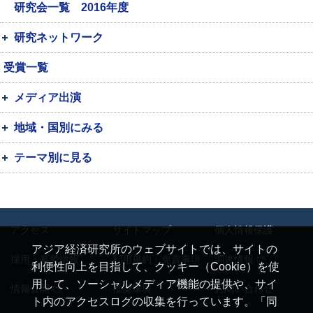
研究会一覧 2016年度
研究ネットワーク
受賞一覧
メディア出演
地域・国別にみる
テーマ別に見る
アクセス
サイトマップ
個人情報保護
アジア経済研究所のウェブサイトでは、サイトの
採用・募集情報
利用規約・免責事項
調達情報
利便性向上を目指して、クッキー（Cookie）を使
用して、ソーシャルメディア機能の提供や、サイ
情報公開
推奨環境
お問い合わせ
ト内のアクセスログの収集を行っています。「同