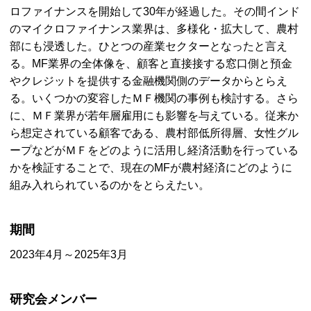
ロファイナンスを開始して30年が経過した。その間インド
のマイクロファイナンス業界は、多様化・拡大して、農村
部にも浸透した。ひとつの産業セクターとなったと言え
る。
MF
業界の全体像を、顧客と直接接する窓口側と預金
やクレジットを提供する金融機関側のデータからとらえ
る。いくつかの変容した
ＭＦ
機関の事例も検討する。さら
に、
ＭＦ
業界が若年層雇用にも影響を与えている。従来か
ら想定されている顧客である、農村部低所得層、女性グル
ープなどが
ＭＦ
をどのように活用し経済活動を行っている
かを検証することで、現在の
MF
が農村経済にどのように
組み入れられているのかをとらえたい。
期間
2023年4月～2025年3月
研究会メンバー