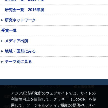
研究会一覧 2016年度
研究ネットワーク
受賞一覧
メディア出演
地域・国別にみる
テーマ別に見る
アクセス
サイトマップ
個人情報保護
アジア経済研究所のウェブサイトでは、サイトの
採用・募集情報
利用規約・免責事項
調達情報
利便性向上を目指して、クッキー（Cookie）を使
用して、ソーシャルメディア機能の提供や、サイ
情報公開
推奨環境
お問い合わせ