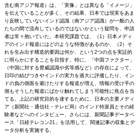
含む南アジア報道）は、「実像」とは異なる「イメージ」
を伝えていることが多く、その結果、日本では現実をあま
り反映していないインド認識（南アジア認識）が一般の人
たちの間で流布しているのではないかという疑問を、申請
者は常々抱いていた。本研究課題では、（1）日本メディ
アのインド報道にはどのような特徴があるのか、（2）そ
れを生み出す構造的要因は何か、という2つの点を実証的
に明らかにすることを目指す。特に、「中国ファクター」
（中国に対する脅威認識や劣等感など）の存在によって、
日印の結びつきやインドの実力を過大に評価したり、イン
ドの負の側面を避けたりする報道が増え、情報の受け手の
側もそうした報道にばかり触れてしまう可能性に焦点を当
てる。上記の研究目的を達するために、日本の主要メディ
ア（新聞社・通信社・テレビ局）のインド特派員とその経
験者などへのインタビュー、さらには、新聞記事データベ
ース「日経テレコン21」を活用して、関連記事の収集とデ
ータ分析を実施する。