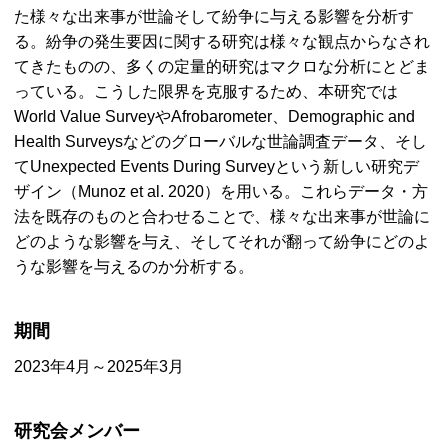
た様々な出来事が世論そして紛争に与える影響を分析す
る。紛争の発生要因に関する研究は様々な観点からなされ
てきたものの、多くの定量的研究はマクロな分析にとどま
っている。こうした限界を克服するため、本研究では
World Value Survey
や
Afrobarometer、Demographic and
Health Surveys
などのグローバルな世論調査データ、そし
て
Unexpected Events During Survey
という新しい研究デ
ザイン（Munoz
et al.
2020）を用いる。これらデータ・方
法を既存のものと合わせることで、様々な出来事が世論に
どのような影響を与え、そしてそれが翻って紛争にどのよ
うな影響を与えるのか分析する。
期間
2023年4月～2025年3月
研究会メンバー