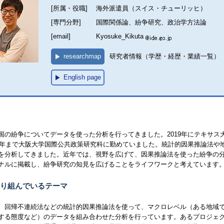
[所属・役職]
海外派遣員（スイス・チューリッヒ）
[専門分野]
国際関係論、紛争研究、政治学方法論
[email]
Kyosuke_Kikuta
researchmap
研究者情報（学歴・経歴・業績一覧）
English page
国の紛争についてデータを使った分析を行ってきました。2019年にテキサス大
22年まで大阪大学国際公共政策研究科に勤めていました。統計的因果推論法
を分析してきました。近年では、視野を広げて、因果推論法を使った紛争の
ナルに掲載し、紛争研究の知見を広げることをライフワークと考えています
り組んでいるテーマ
、回帰不連続法などの統計的因果推論法を使って、マクロレベル（ある地域
する態度など）のデータを組み合わせた分析を行っています。あるプロジェ