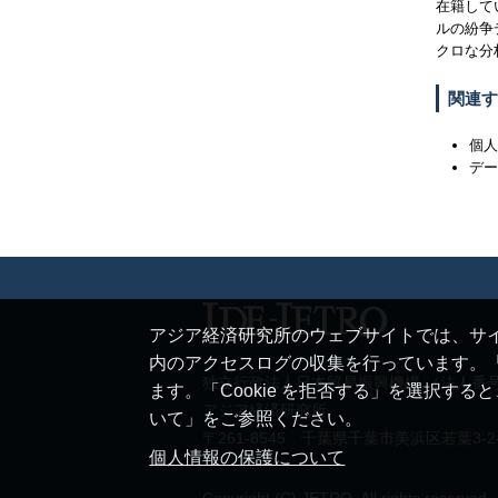
在籍して
ルの紛争
クロな分
関連す
個
デ
アジア経済研究所のウェブサイトでは、サイ
内のアクセスログの収集を行っています。「
独立行政法人日本貿易振興機構 （法人番号 20
ます。「Cookie を拒否する」を選択す
アジア経済研究所
いて」をご参照ください。
〒261-8545 千葉県千葉市美浜区若葉3-2
個人情報の保護について