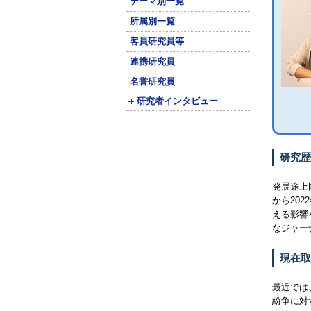
テーマ別一覧
所属別一覧
客員研究員等
連携研究員
名誉研究員
研究者インタビュー
研究歴
発展途上
から20
える影響
なジャー
現在取
最近では
紛争に対