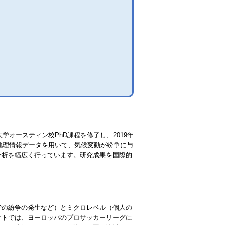
学オースティン校PhD課程を修了し、2019年
や地理情報データを用いて、気候変動が紛争に与
分析を幅広く行っています。研究成果を国際的
。
での紛争の発生など）とミクロレベル（個人の
クトでは、ヨーロッパのプロサッカーリーグに