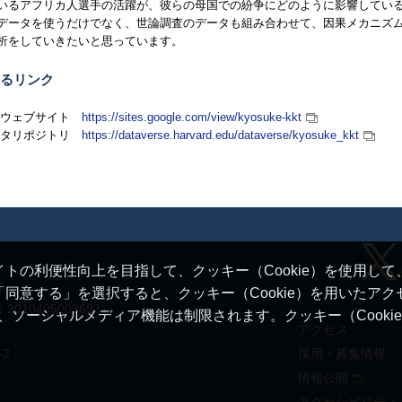
いるアフリカ人選手の活躍が、彼らの母国での紛争にどのように影響してい
データを使うだけでなく、世論調査のデータも組み合わせて、因果メカニズ
析をしていきたいと思っています。
るリンク
人ウェブサイト
https://sites.google.com/view/kyosuke-kkt
ータリポジトリ
https://dataverse.harvard.edu/dataverse/kyosuke_kkt
トの利便性向上を目指して、クッキー（Cookie）を使用し
同意する」を選択すると、クッキー（Cookie）を用いたア
10405003693）
ると、ソーシャルメディア機能は制限されます。クッキー（Cook
アクセス
-2
採用・募集情報
情報公開