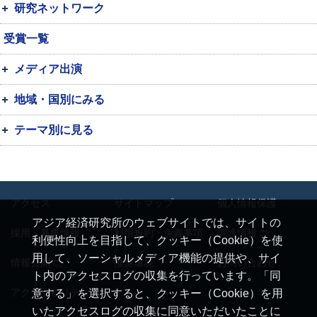
研究ネットワーク
受賞一覧
メディア出演
地域・国別にみる
テーマ別に見る
アクセス
サイトマップ
個人情報保護
アジア経済研究所のウェブサイトでは、サイトの
採用・募集情報
利用規約・免責事項
調達情報
利便性向上を目指して、クッキー（Cookie）を使
用して、ソーシャルメディア機能の提供や、サイ
情報公開
推奨環境
お問い合わせ
ト内のアクセスログの収集を行っています。「同
アクセシビリティ
意する」を選択すると、クッキー（Cookie）を用
いたアクセスログの収集に同意いただいたことに