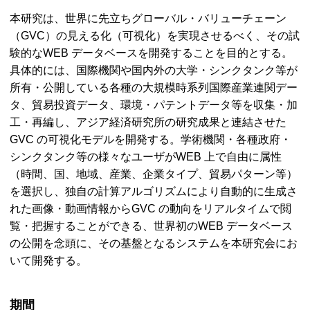
本研究は、世界に先立ちグローバル・バリューチェーン
（
GVC
）の見える化（可視化）を実現させるべく、その試
験的な
WEB
データベースを開発することを目的とする。
具体的には、国際機関や国内外の大学・シンクタンク等が
所有・公開している各種の大規模時系列国際産業連関デー
タ、貿易投資データ、環境・パテントデータ等を収集・加
工・再編し、アジア経済研究所の研究成果と連結させた
GVC
の可視化モデルを開発する。学術機関・各種政府・
シンクタンク等の様々なユーザが
WEB
上で自由に属性
（時間、国、地域、産業、企業タイプ、貿易パターン等）
を選択し、独自の計算アルゴリズムにより自動的に生成さ
れた画像・動画情報から
GVC
の動向をリアルタイムで閲
覧・把握することができる、世界初の
WEB
データベース
の公開を念頭に、その基盤となるシステムを本研究会にお
いて開発する。
期間