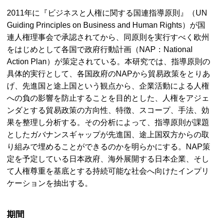
2011年に『ビジネスと人権に関する国連指導原則』（
UN
Guiding Principles on Business and Human Rights
）が国
連人権理事会で承認されてから、同原則を実行すべく欧州
をはじめとして各国で政府行動計画（
NAP：National
Action Plan
）が策定されている。本研究では、指導原則の
具体的実行として、各国政府の
NAP
から貿易政策をとりあ
げ、先進国と途上国という観点から、企業活動による人権
への負の影響を防止することを目的とした、人権をアジェ
ンダとする貿易政策の方向性、特徴、スコープ、手法、効
果を整理し分析する。その分析によって、指導原則が課題
としたガバナンスギャップが先進国、途上国双方からの取
り組みで埋めることができるのかを明らかにする。
NAP
策
定を予定している日本政府、海外展開する日本企業、そし
て人権尊重を基底とする持続可能な社会へ向けたインプリ
ケーションを抽出する。
期間