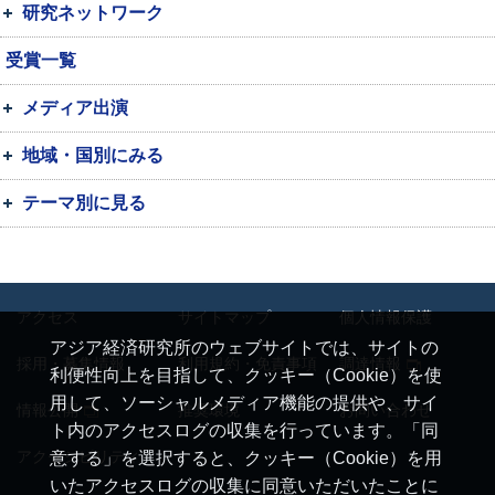
研究ネットワーク
受賞一覧
メディア出演
地域・国別にみる
テーマ別に見る
アクセス
サイトマップ
個人情報保護
アジア経済研究所のウェブサイトでは、サイトの
採用・募集情報
利用規約・免責事項
調達情報
利便性向上を目指して、クッキー（Cookie）を使
用して、ソーシャルメディア機能の提供や、サイ
情報公開
推奨環境
お問い合わせ
ト内のアクセスログの収集を行っています。「同
アクセシビリティ
意する」を選択すると、クッキー（Cookie）を用
いたアクセスログの収集に同意いただいたことに