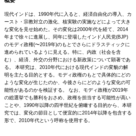
概要
現代インドは、1990年代に入ると、経済自由化の導入、カ
ースト・宗教対立の激化、核実験の実施などによって大き
な変化を見せ始めた。その変化は2000年代を経て、2014
年まで徐々に進展し、同年に登場したインド人民党(
BJP
)
のモディ政権(〜2019年)のもとでさらにドラスティックに
進められているように見える。特に、内政（社会を含
む）、経済、外交の分野における新政策について顕著であ
る。 本研究は、2010年代における現代インドの変貌の解
明を主たる目的とする。モディ政権のもとで具体的にどの
ような変化が生じたのか、今後さらにどのような変化の可
能性があるのかを検証する。 なお、モディ政権が2019年
の総選挙でも勝利をおさめ、政権を担当する可能性が高い
ことや、1990年以降の四半世紀を俯瞰する目的から、本研
究では、変化の節目として便宜的に2014年以降を包含する
形で、2010年代という呼称を使用する。