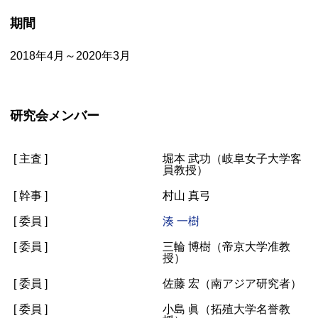
期間
2018年4月～2020年3月
研究会メンバー
[ 主査 ]
堀本 武功（岐阜女子大学客
員教授）
[ 幹事 ]
村山 真弓
[ 委員 ]
湊 一樹
[ 委員 ]
三輪 博樹（帝京大学准教
授）
[ 委員 ]
佐藤 宏（南アジア研究者）
[ 委員 ]
小島 眞（拓殖大学名誉教