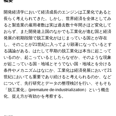
概要
開発経済学において経済成長のエンジンは工業化であると
長らく考えられてきた。しかし、世界経済を全体としてみ
ると製造業の雇用者数は実は過去数十年間さほど変化して
おらず、また開発途上国のなかでも工業化が進む国と経済
発展の初期段階で脱工業化がはじまっている国とが存在
し、そのことが21世紀に入ってより顕著になっているとす
る議論がある。はたして早期の脱工業化は本当に起こって
いるのか、起こっているとしたらなぜか、そのような現象
が起こっている国・地域とそうでない国・地域とを分ける
条件やメカニズムはなにか、工業化は経済発展において21
世紀においても重要であり続けると考えられるのか、など
について、先行研究とデータの整理検討を行い、そもそも
「脱工業化」(
premature de-industrialization
）という概念
化、捉え方が有効かを考察する。