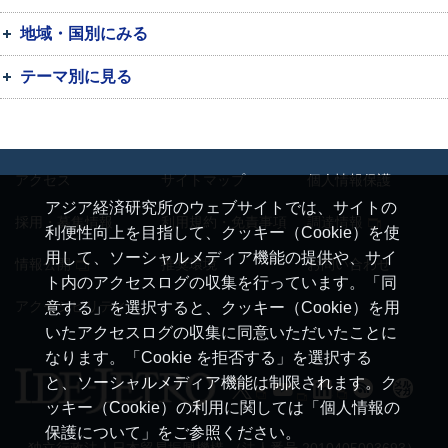
地域・国別にみる
テーマ別に見る
アクセス
サイトマップ
個人情報保護
アジア経済研究所のウェブサイトでは、サイトの
採用・募集情報
利用規約・免責事項
調達情報
利便性向上を目指して、クッキー（Cookie）を使
用して、ソーシャルメディア機能の提供や、サイ
情報公開
推奨環境
お問い合わせ
ト内のアクセスログの収集を行っています。「同
アクセシビリティ
意する」を選択すると、クッキー（Cookie）を用
いたアクセスログの収集に同意いただいたことに
なります。「Cookie を拒否する」を選択する
と、ソーシャルメディア機能は制限されます。ク
ッキー（Cookie）の利用に関しては「個人情報の
保護について」をご参照ください。
独立行政法人日本貿易振興機構 （法人番号 2010405003693）