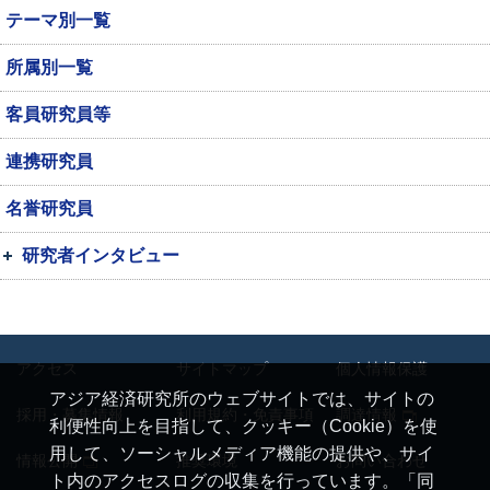
テーマ別一覧
所属別一覧
客員研究員等
連携研究員
名誉研究員
研究者インタビュー
アクセス
サイトマップ
個人情報保護
アジア経済研究所のウェブサイトでは、サイトの
採用・募集情報
利用規約・免責事項
調達情報
利便性向上を目指して、クッキー（Cookie）を使
用して、ソーシャルメディア機能の提供や、サイ
情報公開
推奨環境
お問い合わせ
ト内のアクセスログの収集を行っています。「同