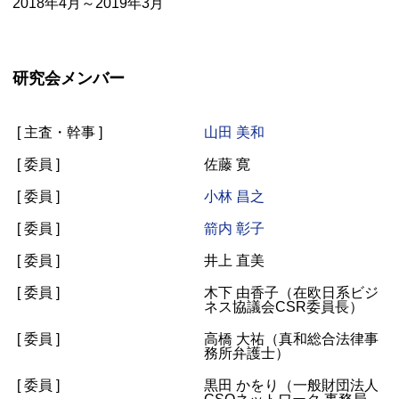
2018年4月～2019年3月
研究会メンバー
[ 主査・幹事 ]
山田 美和
[ 委員 ]
佐藤 寛
[ 委員 ]
小林 昌之
[ 委員 ]
箭内 彰子
[ 委員 ]
井上 直美
[ 委員 ]
木下 由香子（在欧日系ビジ
ネス協議会
CSR
委員長）
[ 委員 ]
高橋 大祐（真和総合法律事
務所弁護士）
[ 委員 ]
黒田 かをり（一般財団法人