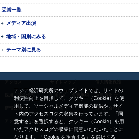
受賞一覧
メディア出演
地域・国別にみる
テーマ別に見る
アクセス
サイトマップ
個人情報保護
アジア経済研究所のウェブサイトでは、サイトの
採用・募集情報
利用規約・免責事項
調達情報
利便性向上を目指して、クッキー（Cookie）を使
用して、ソーシャルメディア機能の提供や、サイ
情報公開
推奨環境
お問い合わせ
ト内のアクセスログの収集を行っています。「同
アクセシビリティ
意する」を選択すると、クッキー（Cookie）を用
いたアクセスログの収集に同意いただいたことに
なります。「Cookie を拒否する」を選択する