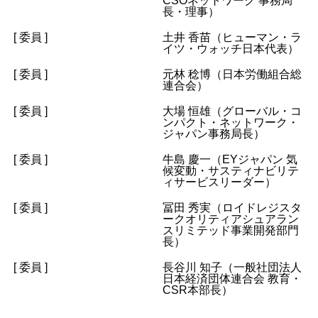
CSO
ネットワーク 事務局
長・理事）
[ 委員 ]
土井 香苗（ヒューマン・ラ
イツ・ウォッチ日本代表）
[ 委員 ]
元林 稔博（日本労働組合総
連合会）
[ 委員 ]
大場 恒雄（グローバル・コ
ンパクト・ネットワーク・
ジャパン事務局長）
[ 委員 ]
牛島 慶一（EYジャパン 気
候変動・サスティナビリテ
ィサービスリーダー）
[ 委員 ]
冨田 秀実（ロイドレジスタ
ークオリティアシュアラン
スリミテッド事業開発部門
長）
[ 委員 ]
長谷川 知子（一般社団法人
日本経済団体連合会 教育・
CSR
本部長）