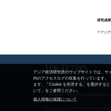
研究成果
アジア
アジア経済研究所のウェブサイトでは、サイ
内のアクセスログの収集を行っています。「
独立行政法人日本貿易振興機構 （法人番号 20
ます。「Cookie を拒否する」を選択す
アジア経済研究所
いて」をご参照ください。
〒261-8545 千葉県千葉市美浜区若葉3-2
個人情報の保護について
Copyright (C) JETRO. All rights reserved.