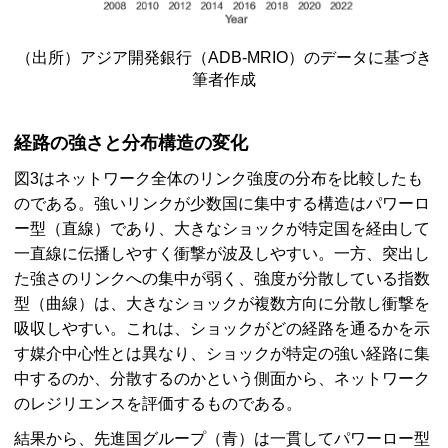
（出所）アジア開発銀行（
ADB-MRIO
）のデータに基づき
筆者作成
経路の強さと分布構造の変化
図3はネットワーク全体のリンク強度の分布を比較したも
のである。強いリンクが少数国に集中する構造はパワーロ
ー型（直線）であり、大きなショックが特定国を経由して
一直線に伝播しやすく衝撃が波及しやすい。一方、突出し
た強さのリンクへの集中が弱く、強度が分散している指数
型（曲線）は、大きなショックが複数方向に分散し衝撃を
吸収しやすい。これは、ショックがどの経路を通るかを示
す媒介中心性とは異なり、ショックが特定の強い経路に集
中するのか、分散するのかという側面から、ネットワーク
のレジリエンスを評価するものである。
結果から、先進国グループ（青）は一貫してパワーロー型