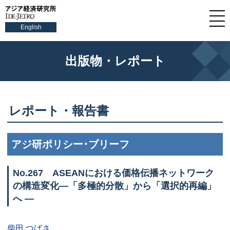
English
出版物・レポート
レポート・報告書
アジ研ポリシー･ブリーフ
No.
267
ASEAN
における価格伝播ネットワーク
の構造変化―「多極的分散」から「選択的再編」
へ ―
柴田 つばさ