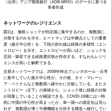
（出所）アジア開発銀行（
ADB-MRIO
）のデータに基づき
筆者作成
ネットワークのレジリエンス
図2は、価格ショックが特定国に集中するのか、複数国に
分散するのかを示す。ヒートマップは中継点としての重要
度（媒介中心性）を、下段の折れ線は経路の多様性（エン
トロピー）を示す。エントロピーが高いほど、ショックを
迂回・吸収できる経路選択肢が存在する、すなわちレジリ
エンスが高いと解釈できる。
交易ネットワークでは、2008年時点でシンガポール・台湾
に集中していた媒介中心性が、その後、タイ・マレーシ
ア・ベトナムなど複数国へ緩やかに分散している。またエ
ントロピー（左下）の推移から、ショック後に経路の分散
が回復していることが確認できる。
COVID-19
後には一時
的に中国の中心性が高まったが、単一国への固定化は見ら
れず、複数国が薄く中継機能を分担する構造へ移行してい