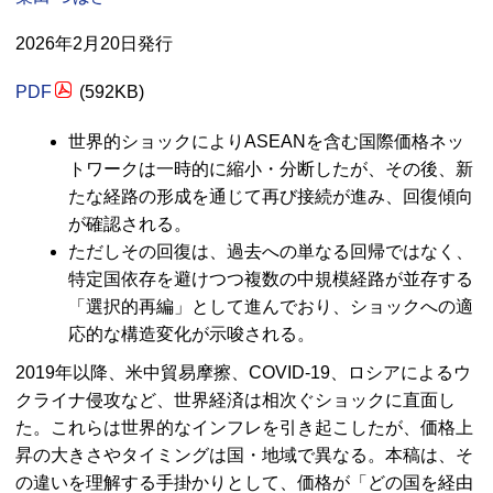
2026年2月20日発行
PDF
(592
KB
)
世界的ショックにより
ASEAN
を含む国際価格ネッ
トワークは一時的に縮小・分断したが、その後、新
たな経路の形成を通じて再び接続が進み、回復傾向
が確認される。
ただしその回復は、過去への単なる回帰ではなく、
特定国依存を避けつつ複数の中規模経路が並存する
「選択的再編」として進んでおり、ショックへの適
応的な構造変化が示唆される。
2019年以降、米中貿易摩擦、
COVID-19
、ロシアによるウ
クライナ侵攻など、世界経済は相次ぐショックに直面し
た。これらは世界的なインフレを引き起こしたが、価格上
昇の大きさやタイミングは国・地域で異なる。本稿は、そ
の違いを理解する手掛かりとして、価格が「どの国を経由