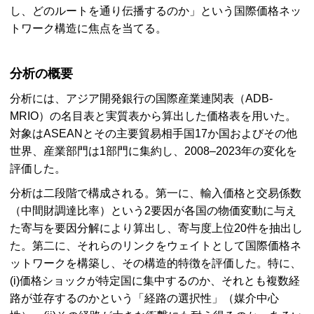
し、どのルートを通り伝播するのか」という国際価格ネッ
トワーク構造に焦点を当てる。
分析の概要
分析には、アジア開発銀行の国際産業連関表（
ADB-
MRIO
）の名目表と実質表から算出した価格表を用いた。
対象は
ASEAN
とその主要貿易相手国17か国およびその他
世界、産業部門は1部門に集約し、2008–2023年の変化を
評価した。
分析は二段階で構成される。第一に、輸入価格と交易係数
（中間財調達比率）という2要因が各国の物価変動に与え
た寄与を要因分解により算出し、寄与度上位20件を抽出し
た。第二に、それらのリンクをウェイトとして国際価格ネ
ットワークを構築し、その構造的特徴を評価した。特に、
(i)価格ショックが特定国に集中するのか、それとも複数経
路が並存するのかという「経路の選択性」（媒介中心