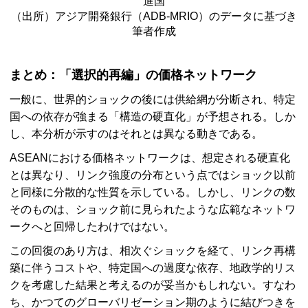
進国
（出所）アジア開発銀行（
ADB-MRIO
）のデータに基づき
筆者作成
まとめ：「選択的再編」の価格ネットワーク
一般に、世界的ショックの後には供給網が分断され、特定
国への依存が強まる「構造の硬直化」が予想される。しか
し、本分析が示すのはそれとは異なる動きである。
ASEAN
における価格ネットワークは、想定される硬直化
とは異なり、リンク強度の分布という点ではショック以前
と同様に分散的な性質を示している。しかし、リンクの数
そのものは、ショック前に見られたような広範なネットワ
ークへと回帰したわけではない。
この回復のあり方は、相次ぐショックを経て、リンク再構
築に伴うコストや、特定国への過度な依存、地政学的リス
クを考慮した結果と考えるのが妥当かもしれない。すなわ
ち、かつてのグローバリゼーション期のように結びつきを