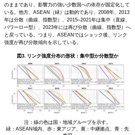
のままであり、影響力の強い少数国への依存が固定化して
いる。他方、
ASEAN
（緑）は動的であり、2008年、2013
年は分散（曲線、指数型）、2015–2021年は集中（直線、
パワーロー型）、2023年には再び分散（曲線、指数型）へ
と戻っている。つまり、
ASEAN
ではショック後、リンク
強度が再び分散傾向を示している。
図3. リンク強度分布の形状：集中型か分散型か
注：線の色は国・地域グループを示す。
緑：
ASEAN
域内、赤：東アジア、黄：中継拠点、青：先