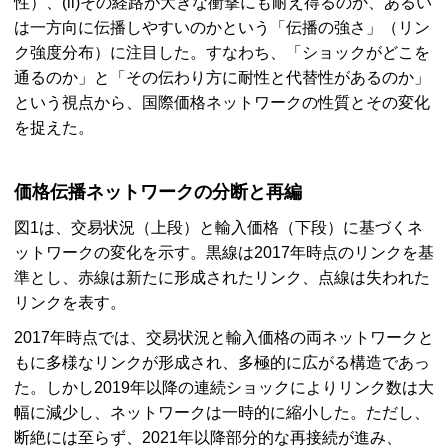
性）、(ii)その経路が大きな衝撃にも耐え得るのか、あるい
は一方向に伝播しやすいのかという「伝播の強さ」（リン
ク強度分布）に注目した。すなわち、「ショックがどこを
通るのか」と「その伝わり方に耐性と代替性があるのか」
という視点から、国際価格ネットワークの性質とその変化
を捉えた。
価格伝播ネットワークの分断と再編
図1は、交易状況（上段）と輸入価格（下段）に基づくネ
ットワークの変化を示す。黒線は2017年時点のリンクを基
準とし、赤線は新たに形成されたリンク、点線は失われた
リンクを表す。
2017年時点では、交易状況と輸入価格の両ネットワークと
もに多様なリンクが形成され、多極的に広がる構造であっ
た。しかし2019年以降の連続ショックによりリンク数は大
幅に減少し、ネットワークは一時的に縮小した。ただし、
断絶には至らず、2021年以降部分的な再接続が進み、