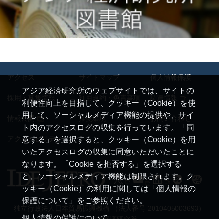
アクセス
サイトマップ
個人情報保護
アジア経済研究所のウェブサイトでは、サイトの
採用・募集情報
利用規約・免責事項
調達情報
利便性向上を目指して、クッキー（Cookie）を使
用して、ソーシャルメディア機能の提供や、サイ
情報公開
推奨環境
お問い合わせ
ト内のアクセスログの収集を行っています。「同
アクセシビリティ
意する」を選択すると、クッキー（Cookie）を用
いたアクセスログの収集に同意いただいたことに
なります。「Cookie を拒否する」を選択する
と、ソーシャルメディア機能は制限されます。ク
ッキー（Cookie）の利用に関しては「個人情報の
保護について」をご参照ください。
独立行政法人日本貿易振興機構 （法人番号 2010405003693）
個人情報の保護について