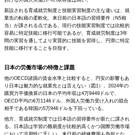
新設される育成就労制度と技能実習制度の主な違いは、就
業先の転籍の柔軟化、来日前の日本語の習得要件（N5相
当）が課される点である。現行の技能実習制度では比較的
容易に特定技能に移行可能であるが、育成就労制度は3年
間の実習を通してより実質的に技能を習得し、円滑に特定
技能に移行することを目指す。
日本の労働市場の特徴と課題
他の
OECD
諸国の賃金水準と比較すると、円安の影響もあ
り日本は魅力的な就業先とは言えない（図1）。2024年の
購買力平価換算の日本の平均年収は4万9449ドルで、
OECD
平均の6万1146ドル、外国人労働力受け入れの競合
相手である韓国の5万946ドルを下回っている。
他方、育成就労制度では日本語の習得要件が新たに課され
る。日本語は学習の難易度が比較的高くかつ国際労働市場
において汎用性に乏しい。来日前の研修費用も負担とな