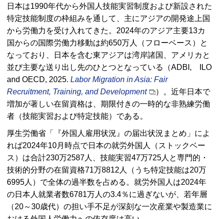
日本は1990年代から外国人技能実習制度および新設された
特定技能制度の枠組みを通して、主にアジアの開発途上国
から労働力を受け入れてきた。2024年のアジア主要13カ
国からの国際労働力移動は約650万人（フローベース）と
なっており、日本を含む東アジアは湾岸諸国、アメリカと
並び主要な送り出し先のひとつとなっている（
ADBI, ILO
and OECD
, 2025.
Labor Migration in Asia: Fair
Recruitment, Training, and Development
）。近年日本で
増加が著しい在留資格は、期限付きの一時的な非熟練労働
者（技能実習および特定技能）である。
厚生労働省「『外国人雇用状況』の届出状況まとめ」によ
れば2024年10月時点で日本の就労外国人（ストックベー
ス）は合計230万2587人、技能実習47万725人と専門的・
技術的分野の在留資格71万8812人（うち特定技能は20万
6995人）で全体の過半数を占める。就労外国人は2024年
の日本人就業者数6781万人の3.4％に過ぎないが、若年層
（20～30歳代）の担い手不足が深刻な一次産業や製造業に
おける外国人労働力への依存度は高い。