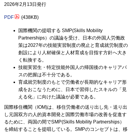
2026年2月13日発行
PDF
(438
KB
)
国際機関の提唱する
SMP(Skills Mobility
Partnerships）
の議論を受け、日本の外国人労働政
策は2027年の技能実習制度の廃止と育成就労制度の
創設により人材確保と人材育成を目指す方針へ大き
く転換する。
技能実習生・特定技能外国人の帰国後のキャリアパ
スの把握は不十分である。
育成就労制度のもとで労働者が長期的なキャリア形
成をおこなうために、日本で習得したスキルの「見
える化」に向けた議論が必要である。
国際移住機関（
IOM
)は、移住労働者の送り出し先・送り出
し元国双方の人的資本開発と国際労働市場の改善を促進す
るために、両国の間で
SMP(Skills Mobility Partnerships
）
を締結することを提唱している。
SMP
のコンセプトは、移