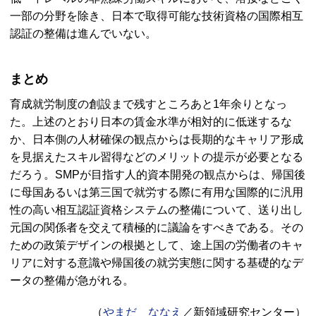
一部の分野を除き、日本で取得可能な技術資格の国際相互
認証の整備は進んでいない。
まとめ
育成就労制度の創設まで残すところあと1年余りとなっ
た。上述のとおり日本の賃金水準が相対的に低迷するな
か、日本側の人材確保の観点からは長期的なキャリア形成
を見据えたスキル習得などのメリットの提示が必要となる
だろう。
SMP
が目指す人的資本開発の観点からは、帰国後
に母国あるいは第三国で就労する際に有用な国際的に汎用
性の高い相互認証資格システムの整備について、送り出し
元国の関係者を交えて積極的に議論をすべきである。その
ための政策デザインの根拠として、途上国の労働者のキャ
リアに対する意識や帰国後の就労実態に関する基礎的なデ
ータの整備が急がれる。
（
やまだ ななえ
／新領域研究センター）