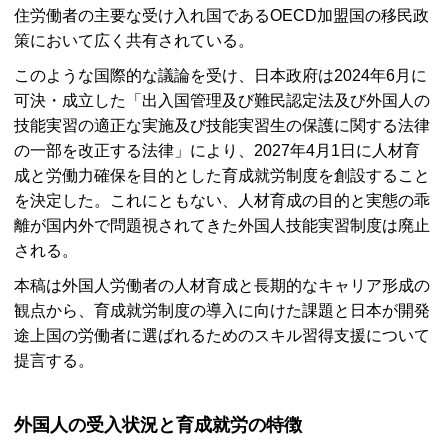
住労働者の主要な受け入れ国である
OECD
加盟国の移民政
策において広く共有されている。
このような国際的な議論を受け、日本政府は2024年6月に
可決・成立した「出入国管理及び難民認定法及び外国人の
技能実習の適正な実施及び技能実習生の保護に関する法律
の一部を改正する法律」により、2027年4月1日に人材育
成と労働力確保を目的とした育成就労制度を創設すること
を決定した。これにともない、人材育成の目的と実態の乖
離が国内外で問題視されてきた外国人技能実習制度は廃止
される。
本稿は外国人労働者の人材育成と長期的なキャリア形成の
観点から、育成就労制度の導入に向けた課題と日本が開発
途上国の労働者に選ばれるためのスキル習得支援について
提言する。
外国人の受入状況と育成就労の特徴