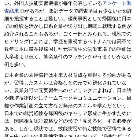
い。外国人技能実習機構が毎年公表している
アンケート調
査結果
があるが、集計データで調査項目も少ないため詳
細を把握することは難しい。優良事例として帰国後に日本
での経験を活かし日系企業や送り出し機関に就職する例が
紹介されることもあるが、ごく一部とみられる。現地での
ヒアリングによれば、学歴を重視するベトナムでは高卒で
数年日本に滞在後帰国した元実習生の労働市場での評価は
大卒者より低く、就労条件のマッチングがうまくいかない
例も多い。
日本企業の雇用慣行は本来人材育成を重視する傾向がある
が、習得したスキルは資格などの形で可視化されていな
い。農業分野の元実習生へのヒアリングによれば、日本語
や栽培技術以外にチームワークやコミュニケーション、目
標や作業計画の立て方など無形のスキルを学んだという。
日本での就労経験を帰国後のキャリア形成に生かすために
は、国際相互認証資格などの形で「見える化」する必要が
ある。しかし現状では、技能実習や特定技能で習得できる
低～中レベルの非熟練労働スキルにおいて、溶接などごく