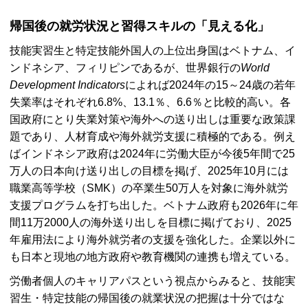
帰国後の就労状況と習得スキルの「見える化」
技能実習生と特定技能外国人の上位出身国はベトナム、イ
ンドネシア、フィリピンであるが、世界銀行の
World
Development Indicators
によれば2024年の15～24歳の若年
失業率はそれぞれ6.8%、13.1％、6.6％と比較的高い。各
国政府にとり失業対策や海外への送り出しは重要な政策課
題であり、人材育成や海外就労支援に積極的である。例え
ばインドネシア政府は2024年に労働大臣が今後5年間で25
万人の日本向け送り出しの目標を掲げ、2025年10月には
職業高等学校（
SMK
）の卒業生50万人を対象に海外就労
支援プログラムを打ち出した。ベトナム政府も2026年に年
間11万2000人の海外送り出しを目標に掲げており、2025
年雇用法により海外就労者の支援を強化した。企業以外に
も日本と現地の地方政府や教育機関の連携も増えている。
労働者個人のキャリアパスという視点からみると、技能実
習生・特定技能の帰国後の就業状況の把握は十分ではな