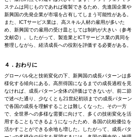
ステムは同じものであれば複製できるため、先進国企業や
新興国の先発企業が市場を占有してしまう可能性がある。
また、
ICT
サービス業は、高スキル人材の雇用が多いた
め、新興国での雇用の受け皿としては制約が大きい（参考
文献②）。したがって、製造業と
ICT
サービス業の異同を
整理しながら、経済成長への役割を評価する必要がある。
４．おわりに
グローバル化と技術変化の下、新興国の成長パターンは多
様化する傾向にある。高所得国になるまでの成長過程を見
なければ、成長パターン全体の評価はできないが、前二節
で述べた通り、少なくとも21世紀初頭までの成長パターン
で各国の成長を理解することは難しくなった。その一方
で、全世界への多様な需要に向けて、多くの技術変化を活
用することもできるようになったため、各国の比較優位を
活かすことができる余地も増した。したがって、成長パタ
ーンの多様化の行方を展望するには、各国の歴史的・地理