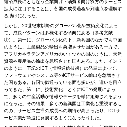
経済成長にともなう企業向け・消費者向け双方のサービス
拡大に注目することは、各国の成長過程や到達点を理解す
る助けになった。
しかし、20世紀末以降のグローバル化や技術変化によっ
て、成長パターンは多様化する傾向にある（参考文献
①）。第一に、グローバル化の下、新興国のなかでも中国
のように、工業製品の輸出を急増させた国がある一方で、
アフリカやラテンアメリカのいくつかの国のように、天然
資源や農産品の輸出を急増させた国もある。また、インド
のように、下記の
ICT
（情報通信技術）の発展によって、
ソフトウェアやシステム等の
ICT
サービス輸出を急増させ
た国もある。各国で似通っている面も多いが、違いも目立
ってきた。第二に、技術変化、とくに
ICT
の発展によっ
て、多くの生産活動が情報やデータを軸に組織されるよう
になった。その結果、多くの新興国は工業化も重視するも
のの、サービス主導の成長への期待が高まったり、
ICT
サ
ービス業が急速に発展するようになったりした。