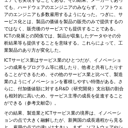
ェアでも実現することである。その結果、メーカーであっ
ても、ハードウェアのエンジニアのみならず、ソフトウェ
アのエンジニアも多数雇用するようになった。つぎに、サ
ービス化とは、製品の価値を製品の販売のみで提供するの
ではなく、販売後のサービスでも提供することである。
ICT
の発展との関係では、製品が収集したデータやその分
析結果等も提供することを意味する。これらによって、工
業製品のあり方が変化した。
ICT
サービス業はサービス業のひとつだが、イノベーショ
ンの成果をプログラム等に残したり、他者と共有したりす
ることができるため、その他のサービス業と比べて、製造
業のようにイノベーションを蓄積しやすい特徴がある。さ
らに、付加価値額に対する
R&D
（研究開発）支出額の割合
も相対的に高いため、サービス主導の成長を促進すること
ができる（参考文献②）。
その結果、製造業と
ICT
サービス業の境界は、イノベーシ
ョンの点で大きく融解したが、新興国の成長過程から見る
と、雇用の点での違いは大きい。まず、ソフトウェアやシ