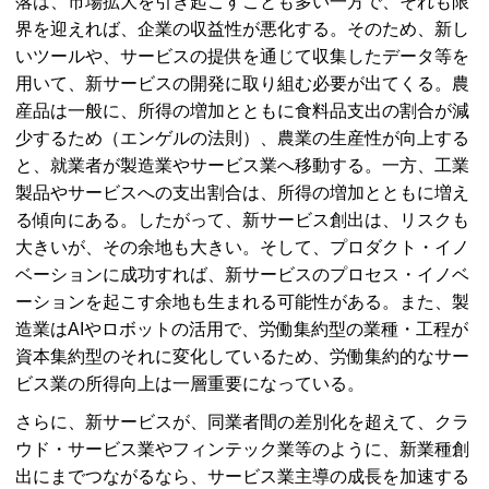
落は、市場拡大を引き起こすことも多い一方で、それも限
界を迎えれば、企業の収益性が悪化する。そのため、新し
いツールや、サービスの提供を通じて収集したデータ等を
用いて、新サービスの開発に取り組む必要が出てくる。農
産品は一般に、所得の増加とともに食料品支出の割合が減
少するため（エンゲルの法則）、農業の生産性が向上する
と、就業者が製造業やサービス業へ移動する。一方、工業
製品やサービスへの支出割合は、所得の増加とともに増え
る傾向にある。したがって、新サービス創出は、リスクも
大きいが、その余地も大きい。そして、プロダクト・イノ
ベーションに成功すれば、新サービスのプロセス・イノベ
ーションを起こす余地も生まれる可能性がある。また、製
造業は
AI
やロボットの活用で、労働集約型の業種・工程が
資本集約型のそれに変化しているため、労働集約的なサー
ビス業の所得向上は一層重要になっている。
さらに、新サービスが、同業者間の差別化を超えて、クラ
ウド・サービス業やフィンテック業等のように、新業種創
出にまでつながるなら、サービス業主導の成長を加速する