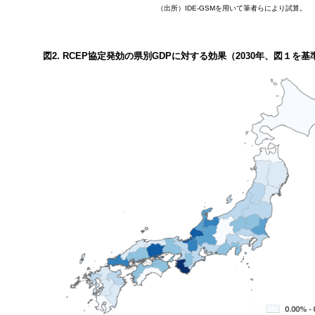
（出所）IDE-GSMを用いて筆者らにより試算。
図2. RCEP協定発効の県別GDPに対する効果（2030年、図１