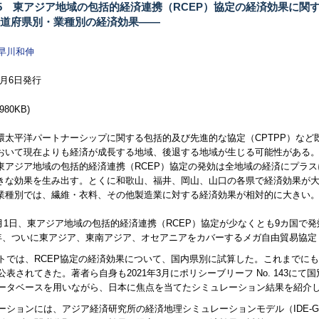
155 東アジア地域の包括的経済連携（RCEP）協定の経済効果に
道府県別・業種別の経済効果――
早川和伸
12月6日発行
980KB)
環太平洋パートナーシップに関する包括的及び先進的な協定（CPTPP）など既
おいて現在よりも経済が成長する地域、後退する地域が生じる可能性がある
東アジア地域の包括的経済連携（RCEP）協定の発効は全地域の経済にプラ
きな効果を生み出す。とくに和歌山、福井、岡山、山口の各県で経済効果が
業種別では、繊維・衣料、その他製造業に対する経済効果が相対的に大きい
年1月1日、東アジア地域の包括的経済連携（RCEP）協定が少なくとも9カ国で発
年、ついに東アジア、東南アジア、オセアニアをカバーするメガ自由貿易協定（
トでは、RCEP協定の経済効果について、国内県別に試算した。これまでにも
公表されてきた。著者ら自身も2021年3月にポリシーブリーフ No. 143に
ータベースを用いながら、日本に焦点を当てたシミュレーション結果を紹介
ーションには、アジア経済研究所の経済地理シミュレーションモデル（IDE-