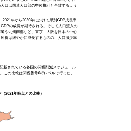
の人口は国連人口部の中位推計と合致するよう
021年から2030年にかけて県別GDP成長率
GDPの成長が期待される。そして人口流入の
海道や九州南部など、東京―大阪を日本の中心
り所得は緩やかに成長するものの、人口減少率
書に記載されている各国の関税削減スケジュール
る。この比較は関税番号6桁レベルで行った。
P（2021年時点との比較）