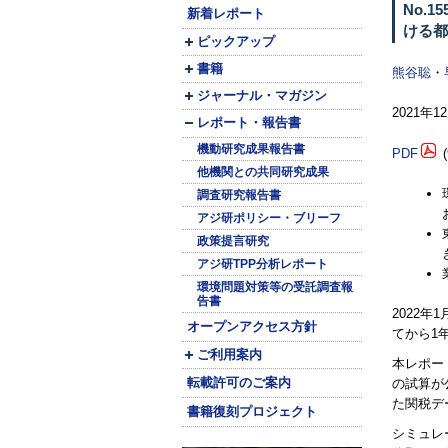
No.
新着レポート
ける都
ピックアップ
書籍
熊谷聡
・
ジャーナル・マガジン
2021年
レポート・報告書
機動研究成果報告書
PDF
(
他機関との共同研究成果
調査研究報告書
アジ研ポリシー・ブリーフ
政策提言研究
アジ研TPP分析レポート
環境問題対策等の受託調査報
告書
2022
オープンアクセス方針
てから1
ご利用案内
本レポー
転載許可のご案内
の試算が
た関税デ
書籍復刻プロジェクト
シミュレ