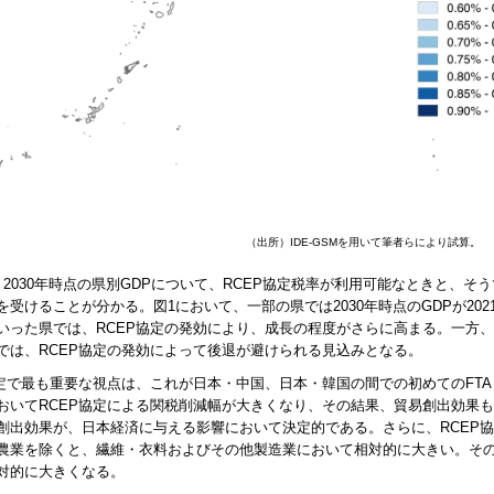
（出所）IDE-GSMを用いて筆者らにより試算。
、2030年時点の県別GDPについて、RCEP協定税率が利用可能なときと、
を受けることが分かる。図1において、一部の県では2030年時点のGDPが20
いった県では、RCEP協定の発効により、成長の程度がさらに高まる。一方、
では、RCEP協定の発効によって後退が避けられる見込みとなる。
協定で最も重要な視点は、これが日本・中国、日本・韓国の間での初めてのFT
おいてRCEP協定による関税削減幅が大きくなり、その結果、貿易創出効果
創出効果が、日本経済に与える影響において決定的である。さらに、RCEP
農業を除くと、繊維・衣料およびその他製造業において相対的に大きい。そ
対的に大きくなる。