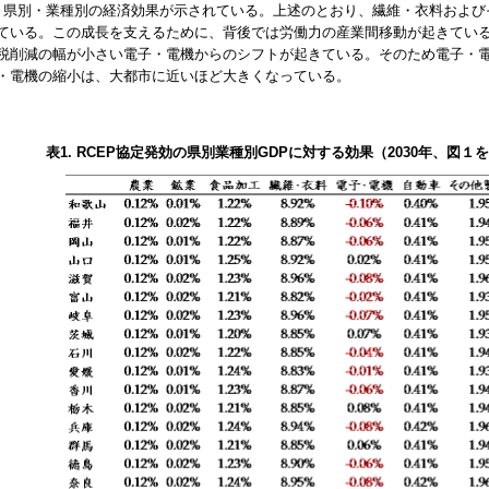
、県別・業種別の経済効果が示されている。上述のとおり、繊維・衣料および
ている。この成長を支えるために、背後では労働力の産業間移動が起きてい
税削減の幅が小さい電子・電機からのシフトが起きている。そのため電子・
・電機の縮小は、大都市に近いほど大きくなっている。
表1. RCEP協定発効の県別業種別GDPに対する効果（2030年、図