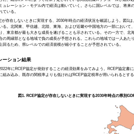
ミュレーション・モデル内で経済は動いていく。さらに国レベルでは、将来
れている。
協定が存在しないときに実現する、2030年時点の経済状況を確認しよう。図1は、2
いる。北関東、甲信越、北陸、東海、および近畿や中国地方の一部において、
り、東京都が最も大きな成長を遂げることも示されている。その一方で、北
合の周縁部となる地域で負の成長が予想される。これらの地域では一人あた
上回るため、県レベルでの経済規模が縮小することが予想されている。
レーション結果
2022年にRCEP協定が発効することの経済効果をみてみよう。RCEP協定
に組み込み、既存の関税率よりも低ければRCEP協定税率が用いられるとす
図1. RCEP協定が存在しないときに実現する2030年時点の県別GD