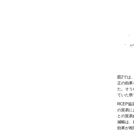
図2では
正の効果
た。そう
ていた県
RCEP
の貿易に
との貿易
減幅は、
効果が相