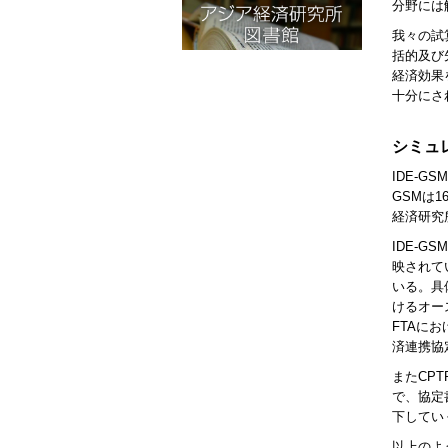
分野には
我々の試
括的及び
経済効果
十分にさ
シミュ
IDE-
GSMは
経済研究
IDE-
映されて
いる。具
けるオー
FTAに
済連携協
またCP
で、協定
下してい
以上のよ