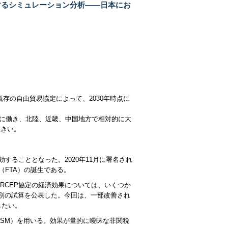
関するシミュレーション分析――日本にお
存の自由貿易協定によって、2030年時点に
。
スに働き、北陸、近畿、中国地方で相対的に大
大きい。
。
効することとなった。2020年11月に署名され
FTA）の誕生である。
RCEP協定の経済効果については、いくつか
て国別の試算を公表した。今回は、一部改善され
したい。
GSM）を用いる。効果が量的に曖昧な非関税