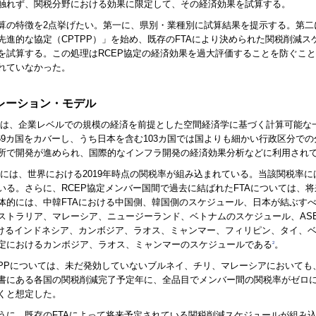
触れず、関税分野における効果に限定して、その経済効果を試算する。
算の特徴を2点挙げたい。第一に、県別・業種別に試算結果を提示する。第二
先進的な協定（CPTPP）」を始め、既存のFTAにより決められた関税削減ス
を試算する。この処理はRCEP協定の経済効果を過大評価することを防ぐことに
れていなかった。
レーション・モデル
GSMは、企業レベルでの規模の経済を前提とした空間経済学に基づく計算可能な
169カ国をカバーし、うち日本を含む103カ国では国よりも細かい行政区分での
所で開発が進められ、国際的なインフラ開発の経済効果分析などに利用され
GSMには、世界における2019年時点の関税率が組み込まれている。当該関税率
いる。さらに、RCEP協定メンバー国間で過去に結ばれたFTAについては、
体的には、中韓FTAにおける中国側、韓国側のスケジュール、日本が結ぶすべて
ストラリア、マレーシア、ニュージーランド、ベトナムのスケジュール、AS
おけるインドネシア、カンボジア、ラオス、ミャンマー、フィリピン、タイ、ベ
定におけるカンボジア、ラオス、ミャンマーのスケジュールである
。
2
TPPについては、未だ発効していないブルネイ、チリ、マレーシアにおいても、
書にある各国の関税削減完了予定年に、全品目でメンバー間の関税率がゼロに
くと想定した。
うに、既存のFTAによって将来予定されている関税削減スケジュールが組み込