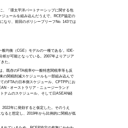
に、「環太平洋パートナーシップに関する包
ケジュールを組み込んだうえで、RCEP協定の
なり、前回のポリシーブリーフNo. 143では
一般均衡（CGE）モデルの一種である
。IDE-
1
分析が可能となっている。2007年よりアジア
てきた。
には、既存のFTA税率や一般特恵関税率等も反
将来の関税削減スケジュールも一部組み込んで
のFTAの日本側スケジュール、CPTPPにお
EAN・オーストラリア・ニュージーランド
トナムのスケジュール、そして日ASEAN経
2022年に発効すると仮定した。そのうえ
なると想定し、2019年から比例的に関税が低
まれているため、RCEP協定の有無にかかわ