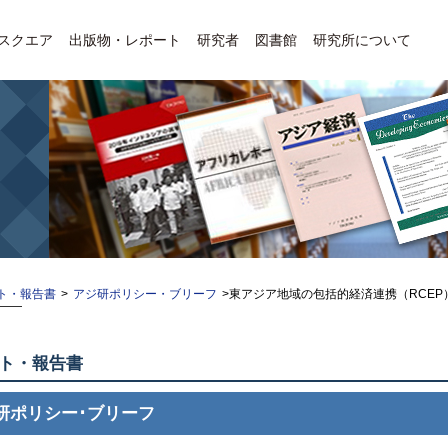
Eスクエア
出版物・レポート
研究者
図書館
研究所について
ト・報告書
>
アジ研ポリシー・ブリーフ
>東アジア地域の包括的経済連携（RCE
――
ト・報告書
研ポリシー･ブリーフ