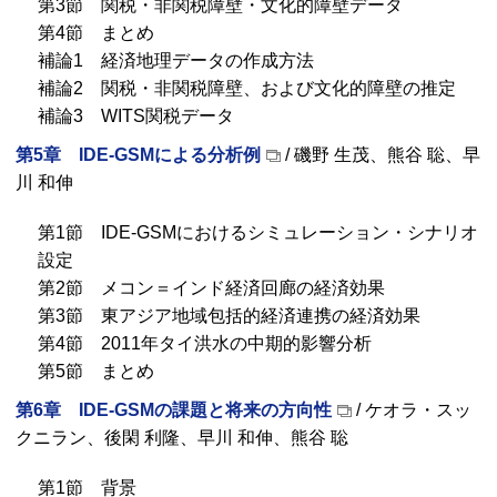
第3節 関税・非関税障壁・文化的障壁データ
第4節 まとめ
補論1 経済地理データの作成方法
補論2 関税・非関税障壁、および文化的障壁の推定
補論3 WITS関税データ
第5章 IDE-GSMによる分析例
/ 磯野 生茂、熊谷 聡、早
川 和伸
第1節 IDE-GSMにおけるシミュレーション・シナリオ
設定
第2節 メコン＝インド経済回廊の経済効果
第3節 東アジア地域包括的経済連携の経済効果
第4節 2011年タイ洪水の中期的影響分析
第5節 まとめ
第6章 IDE-GSMの課題と将来の方向性
/ ケオラ・スッ
クニラン、後閑 利隆、早川 和伸、熊谷 聡
第1節 背景