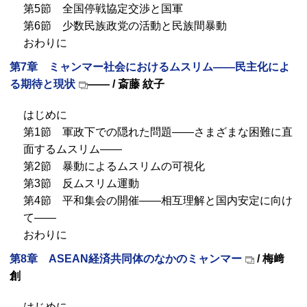
第5節 全国停戦協定交渉と国軍
第6節 少数民族政党の活動と民族間暴動
おわりに
第7章 ミャンマー社会におけるムスリム――民主化によ
る期待と現状
―― / 斎藤 紋子
はじめに
第1節 軍政下での隠れた問題――さまざまな困難に直
面するムスリム――
第2節 暴動によるムスリムの可視化
第3節 反ムスリム運動
第4節 平和集会の開催――相互理解と国内安定に向け
て――
おわりに
第8章
ASEAN経済共同体のなかのミャンマー
/ 梅﨑
創
はじめに