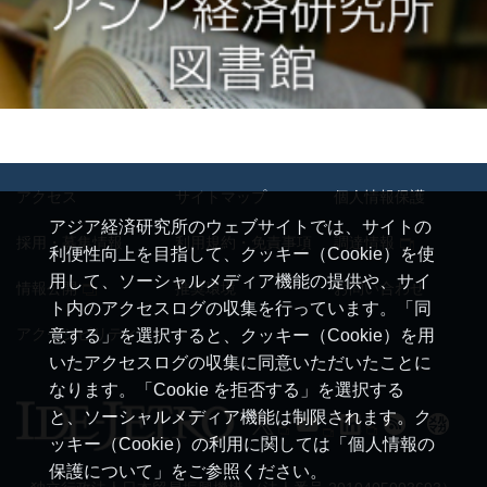
アクセス
サイトマップ
個人情報保護
アジア経済研究所のウェブサイトでは、サイトの
採用・募集情報
利用規約・免責事項
調達情報
利便性向上を目指して、クッキー（Cookie）を使
用して、ソーシャルメディア機能の提供や、サイ
情報公開
推奨環境
お問い合わせ
ト内のアクセスログの収集を行っています。「同
アクセシビリティ
意する」を選択すると、クッキー（Cookie）を用
いたアクセスログの収集に同意いただいたことに
なります。「Cookie を拒否する」を選択する
と、ソーシャルメディア機能は制限されます。ク
ッキー（Cookie）の利用に関しては「個人情報の
保護について」をご参照ください。