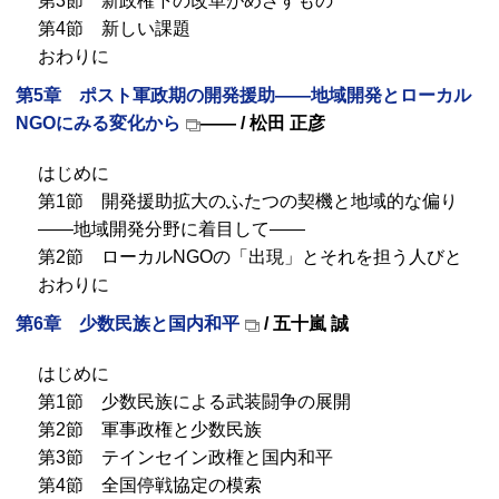
第3節 新政権下の改革がめざすもの
第4節 新しい課題
おわりに
第5章 ポスト軍政期の開発援助――地域開発とローカル
NGO
にみる変化から
―― / 松田 正彦
はじめに
第1節 開発援助拡大のふたつの契機と地域的な偏り
――地域開発分野に着目して――
第2節 ローカル
NGO
の「出現」とそれを担う人びと
おわりに
第6章 少数民族と国内和平
/ 五十嵐 誠
はじめに
第1節 少数民族による武装闘争の展開
第2節 軍事政権と少数民族
第3節 テインセイン政権と国内和平
第4節 全国停戦協定の模索