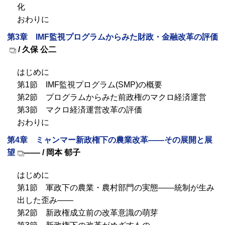
化
おわりに
第3章
IMF
監視プログラムからみた財政・金融改革の評価
/ 久保 公二
はじめに
第1節
IMF
監視プログラム(
SMP
)の概要
第2節 プログラムからみた前政権のマクロ経済運営
第3節 マクロ経済運営改革の評価
おわりに
第4章 ミャンマー新政権下の農業改革――その展開と展
望
―― / 岡本 郁子
はじめに
第1節 軍政下の農業・農村部門の実態――統制が生み
出した歪み――
第2節 新政権成立前の改革意識の萌芽