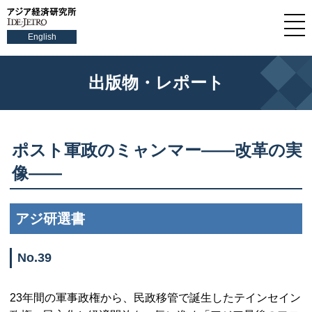
English
出版物・レポート
ポスト軍政のミャンマー――改革の実
像――
アジ研選書
No.39
23年間の軍事政権から、民政移管で誕生したテインセイン