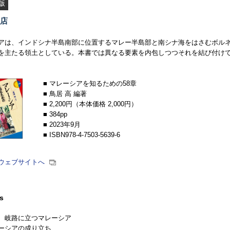
版
店
アは、インドシナ半島南部に位置するマレー半島部と南シナ海をはさむボルネ
を主たる領土としている。本書では異なる要素を内包しつつそれを結び付け
■ マレーシアを知るための58章
■ 鳥居 高 編著
■ 2,200円（本体価格 2,000円）
■ 384pp
■ 2023年9月
■ ISBN978-4-7503-5639-6
ウェブサイトへ
s
 岐路に立つマレーシア
ーシアの成り立ち