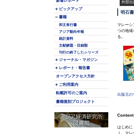
新着レポート
外部出
ピックアップ
明石書
書籍
マレーシ
和文単行書
つの地域
アジア動向年報
る。
統計資料
文献解題・目録類
刊行の終了したシリーズ
ジャーナル・マガジン
レポート・報告書
オープンアクセス方針
ご利用案内
転載許可のご案内
出版元の
書籍復刻プロジェクト
Content
はじめに
Ⅰ マレ