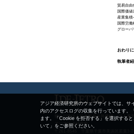
貿易自由
国際価値
産業集積
国際労働
グローバ
おわりに
執筆者紹
アジア経済研究所のウェブサイトでは、サイ
内のアクセスログの収集を行っています。「
独立行政法人日本貿易振興機構 （法人番号 20
ます。「Cookie を拒否する」を選択す
アジア経済研究所
いて」をご参照ください。
〒261-8545 千葉県千葉市美浜区若葉3-2