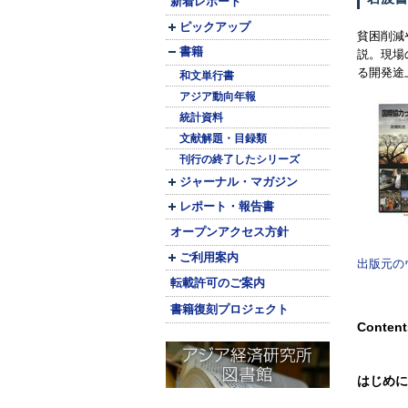
新着レポート
ピックアップ
貧困削減
書籍
説。現場
る開発途
和文単行書
アジア動向年報
統計資料
文献解題・目録類
刊行の終了したシリーズ
ジャーナル・マガジン
レポート・報告書
オープンアクセス方針
ご利用案内
出版元の
転載許可のご案内
書籍復刻プロジェクト
Content
はじめに