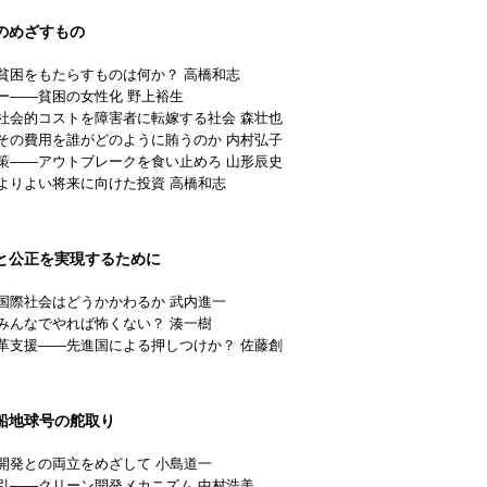
のめざすもの
貧困をもたらすものは何か？ 高橋和志
ー——貧困の女性化 野上裕生
社会的コストを障害者に転嫁する社会 森壮也
その費用を誰がどのように賄うのか 内村弘子
策——アウトブレークを食い止めろ 山形辰史
よりよい将来に向けた投資 高橋和志
と公正を実現するために
国際社会はどうかかわるか 武内進一
みんなでやれば怖くない？ 湊一樹
革支援——先進国による押しつけか？ 佐藤創
船地球号の舵取り
開発との両立をめざして 小島道一
引——クリーン開発メカニズム 中村浩美