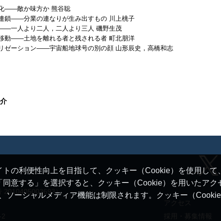
化——敵か味方か 熊谷聡
連鎖——分業の連なりが生み出すもの 川上桃子
——一人より二人，二人より三人 磯野生茂
移動——土地を離れる者と残される者 町北朋洋
リゼーション——宇宙船地球号の別の顔 山形辰史，高橋和志
介
トの利便性向上を目指して、クッキー（Cookie）を使用し
同意する」を選択すると、クッキー（Cookie）を用いたア
10405003693）
ると、ソーシャルメディア機能は制限されます。クッキー（Cook
アクセス
-2
採用・募集情報