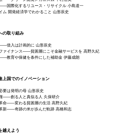
——国際化するリユース・リサイクル 小島道一
イム 開発経済学でわかること 山形辰史
への取り組み
——借入は計画的に 山形辰史
ファイナンス——貧困層にこそ金融サービスを 高野久紀
——教育や保健を条件にした補助金 伊藤成朗
途上国でのイノベーション
必要は発明の母 山形辰史
権——創る人と真似る人 久保研介
革命——変わる貧困層の生活 高野久紀
革新——奇跡の米が歩んだ軌跡 高橋和志
を越えよう