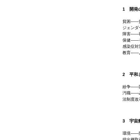
1 開発
貧困——
ジェンダ
障害——
保健——
感染症対
教育——
2 平和
紛争——
汚職——
法制度改
3 宇宙
環境——
排出権取