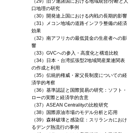
（29）旧ソ連諸国における地域統合/分断と人
口地理の研究
（30）開発途上国における内戦の長期的影響
（31）メコン地域の道路インフラ整備の経済
効果
（32）南アフリカの最低賃金の生産者への影
響
（33）GVCへの参入・高度化と構造比較
（34）日本・台湾拡張型2地域間産業連関表
の作成と利用
（35）伝統的権威・家父長制度についての経
済学的考察
（36）基準認証と国際貿易の研究：ソフト・
ローの実際と経済学的含意
（37）
ASEAN Centrality
の比較研究
（38）国際原油市場のモデル分析と応用
（39）森林破壊と感染症：スリランカにおけ
るデング熱流行の事例