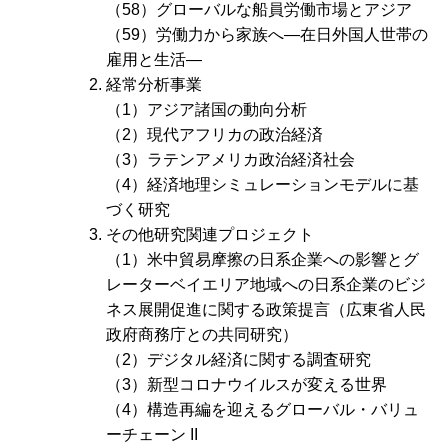
（58）グローバルな船員労働市場とアジア
（59）労働力から家族へ―在日外国人世帯の
雇用と生活―
経常分析事業
（1）アジア諸国の動向分析
（2）現代アフリカの政治経済
（3）ラテンアメリカ政治経済社会
（4）経済地理シミュレーションモデルに基
づく研究
その他研究関連プロジェクト
（1）米中貿易摩擦の日系企業への影響とグ
レーターベイエリア地域への日系企業のビジ
ネス展開促進に関する政策提言（広東省人民
政府商務庁との共同研究）
（2）デジタル経済に関する調査研究
（3）新型コロナウイルスが変える世界
（4）構造再編を迎えるグローバル・バリュ
ーチェーン II