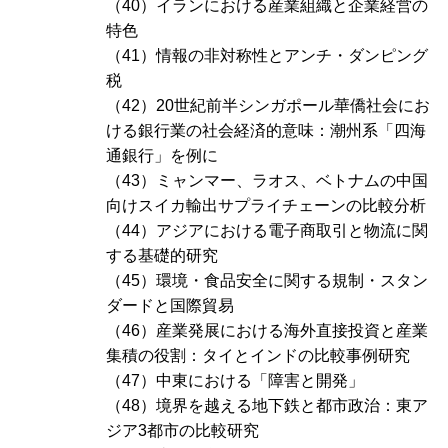
（40）イランにおける産業組織と企業経営の
特色
（41）情報の非対称性とアンチ・ダンピング
税
（42）20世紀前半シンガポール華僑社会にお
ける銀行業の社会経済的意味：潮州系「四海
通銀行」を例に
（43）ミャンマー、ラオス、ベトナムの中国
向けスイカ輸出サプライチェーンの比較分析
（44）アジアにおける電子商取引と物流に関
する基礎的研究
（45）環境・食品安全に関する規制・スタン
ダードと国際貿易
（46）産業発展における海外直接投資と産業
集積の役割：タイとインドの比較事例研究
（47）中東における「障害と開発」
（48）境界を越える地下鉄と都市政治：東ア
ジア3都市の比較研究