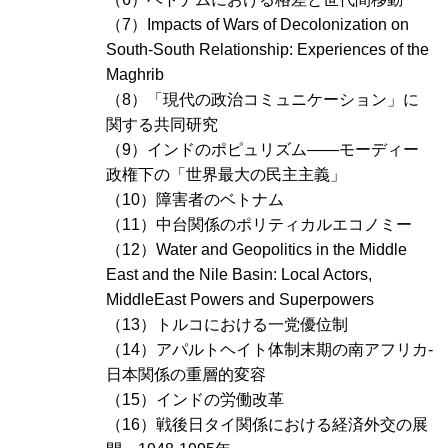
（7）
Impacts of Wars of Decolonization on
South-South Relationship: Experiences of the
Maghrib
（8）「現代の政治コミュニケーション」に
関する共同研究
（9）インドのポピュリズム――モーディー
政権下の「世界最大の民主主義」
（10）障害者のベトナム
（11）中台関係のポリティカルエコノミー
（12）
Water and Geopolitics in the Middle
East and the Nile Basin: Local Actors,
MiddleEast Powers and Superpowers
（13）トルコにおける一党優位制
（14）アパルトヘイト体制末期の南アフリカ-
日本関係の重層的変容
（15）インドの労働改革
（16）戦後日タイ関係における経済外交の展