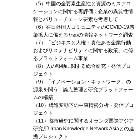
（5）中国の全要素生産性と資源のミスアロ
ケーションに関する再評価：企業の異質性情
報とバリューチェーン要素を考慮して
（6）在日外国人コミュニティのCOVID-19感
染拡大に備えるための情報ネットワーク調査
（7）「ビジネスと人権：責任ある企業行動
およびサステナビリティに関する政策」に係
るプラットフォーム事業
（8）人の移動に関する総合研究・発信プロ
ジェクト
（9）「イノベーション・ネットワーク」の
源泉を問う：論点整理と研究プラットフォー
ムの構築
（10）構造変動下の中東情勢分析・発信プロ
ジェクト
（11）都市研究に関するオランダ国際アジア
研究所
Urban Knowledge Network Asia
との連
携プロジェクト