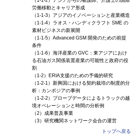
（1-1-2）アジアからの看護師、介護士の国際
労働移動とキャリア形成
（1-1-3）アジアのイノベーションと産業構造
（1-1-4）ラオス・ハンディクラフト SME の
素材ビジネスの新展開
（1-1-5）
Advanced GSM
開発のための前提
条件
（1-1-6）海洋産業の GVC：東アジアにおけ
る石油ガス関係装置産業の可能性と政府の役
割
（1-2）ERIA支援のための予備的研究
（1-2-1）新興国における契約栽培の制度的分
析：カンボジアの事例
（1-2-2）プローブデータによるトラックの越
境オペレーションと時間の分析例
（2）成果普及事業
（3）研究機関ネットワーク会合の運営
トップへ戻る