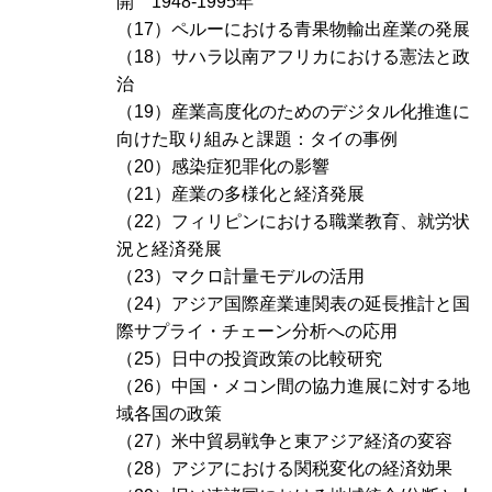
開 1948-1995年
（17）ペルーにおける青果物輸出産業の発展
（18）サハラ以南アフリカにおける憲法と政
治
（19）産業高度化のためのデジタル化推進に
向けた取り組みと課題：タイの事例
（20）感染症犯罪化の影響
（21）産業の多様化と経済発展
（22）フィリピンにおける職業教育、就労状
況と経済発展
（23）マクロ計量モデルの活用
（24）アジア国際産業連関表の延長推計と国
際サプライ・チェーン分析への応用
（25）日中の投資政策の比較研究
（26）中国・メコン間の協力進展に対する地
域各国の政策
（27）米中貿易戦争と東アジア経済の変容
（28）アジアにおける関税変化の経済効果