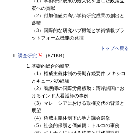
（1）学術研究成果の最大化を通じた政策立
案への貢献
（2）付加価値の高い学術研究成果の創出と
蓄積
（3）国際的な研究ハブ機能と学術情報プラ
ットフォーム機能の発揮
トップへ戻る
調査研究
（871KB）
基礎的総合的研究
（1）権威主義体制の長期存続要件:メキシコ
とキューバの経験
（2）看護師の国際労働移動：湾岸諸国にお
けるインド人看護師の事例
（3）マレーシアにおける政権交代の背景と
展望
（4）権威主義体制下の地方議会選挙
（5）社会的保護と価値観：トルコの事例
（6）ベトナムにおける格差と世代間移動