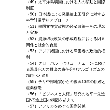
（49）太平洋島嶼国における人の移動と国際
制度
（50）日本語による発展途上国研究に対する
科学計量学的アプローチ
（51）韓国文在寅政権の経済政策―その理念
と実際
（52）資源環境政策の形成過程における因果
関係と社会的合意
（53）アジア諸国における障害者の政治的権
利
（54）グローバル・バリューチェーンにおけ
る温暖化ガス排出の責任分担アルゴリズムの
精緻化と適用
（55）チリ中部地震からの復興10年の軌跡と
産業構造
（56）「ビジネスと人権」研究の地平ー先進
国VS途上国の構図を超えて
（57）アフリカをめぐる国際関係