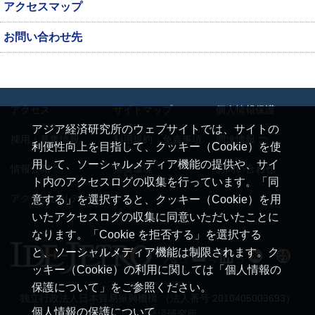
アクセスマップ
お問い合わせ先
アクセス
サイトマップ
個人情報保護
アジア経済研究所のウェブサイトでは、サイトの
採用・募集情報
利用規約・免責事項
調達情報
利便性向上を目指して、クッキー（Cookie）を使
用して、ソーシャルメディア機能の提供や、サイ
情報公開
推奨環境
お問い合わせ
ト内のアクセスログの収集を行っています。「同
アクセシビリティ
意する」を選択すると、クッキー（Cookie）を用
いたアクセスログの収集に同意いただいたことに
なります。「Cookie を拒否する」を選択する
と、ソーシャルメディア機能は制限されます。ク
ッキー（Cookie）の利用に関しては「個人情報の
保護について」をご参照ください。
独立行政法人日本貿易振興機構 （法人番号 2010405003693）
個人情報の保護について
アジア経済研究所